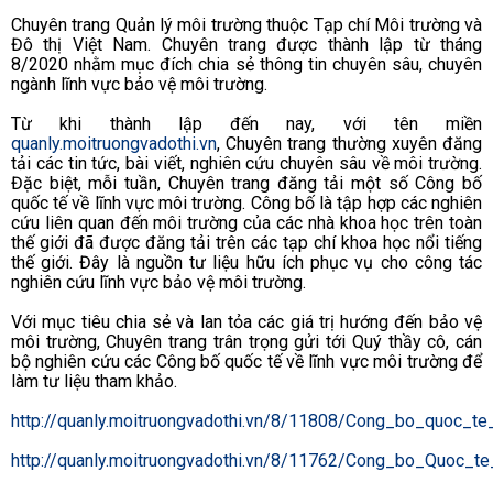
Chuyên trang Quản lý môi trường thuộc Tạp chí Môi trường và
Đô thị Việt Nam. Chuyên trang được thành lập từ tháng
8/2020 nhằm mục đích chia sẻ thông tin chuyên sâu, chuyên
ngành lĩnh vực bảo vệ môi trường.
Từ khi thành lập đến nay, với tên miền
quanly.moitruongvadothi.vn
, Chuyên trang thường xuyên đăng
tải các tin tức, bài viết, nghiên cứu chuyên sâu về môi trường.
Đặc biệt, mỗi tuần, Chuyên trang đăng tải một số Công bố
quốc tế về lĩnh vực môi trường. Công bố là tập hợp các nghiên
cứu liên quan đến môi trường của các nhà khoa học trên toàn
thế giới đã được đăng tải trên các tạp chí khoa học nổi tiếng
thế giới. Đây là nguồn tư liệu hữu ích phục vụ cho công tác
nghiên cứu lĩnh vực bảo vệ môi trường.
Với mục tiêu chia sẻ và lan tỏa các giá trị hướng đến bảo vệ
môi trường, Chuyên trang trân trọng gửi tới Quý thầy cô, cán
bộ nghiên cứu các Công bố quốc tế về lĩnh vực môi trường để
làm tư liệu tham khảo.
http://quanly.moitruongvadothi.vn/8/11808/Cong_bo_quoc_t
http://quanly.moitruongvadothi.vn/8/11762/Cong_bo_Quoc_t