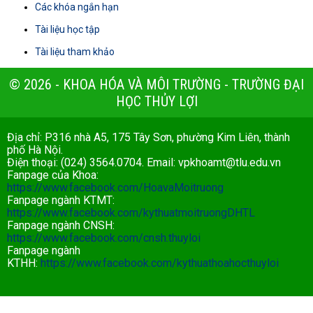
Các khóa ngắn hạn
Tài liệu học tập
Tài liệu tham khảo
© 2026 - KHOA HÓA VÀ MÔI TRƯỜNG - TRƯỜNG ĐẠI
HỌC THỦY LỢI
Địa chỉ: P316 nhà A5, 175 Tây Sơn, phường Kim Liên, thành
phố Hà Nội.
Điện thoại: (024) 3564.0704. Email:
vpkhoamt@tlu.edu.vn
Fanpage của Khoa:
https://www.facebook.com/HoavaMoitruong
Fanpage ngành KTMT:
https://www.facebook.com/kythuatmoitruongDHTL
Fanpage ngành CNSH:
https://www.facebook.com/cnsh.thuyloi
Fanpage ngành
KTHH:
https://www.facebook.com/kythuathoahocthuyloi