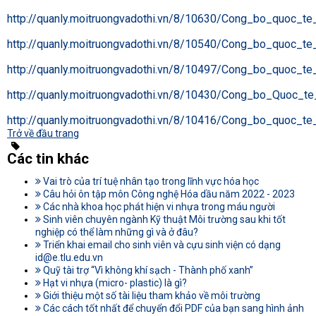
http://quanly.moitruongvadothi.vn/8/10630/Cong_bo_quoc_t
http://quanly.moitruongvadothi.vn/8/10540/Cong_bo_quoc_t
http://quanly.moitruongvadothi.vn/8/10497/Cong_bo_quoc_t
http://quanly.moitruongvadothi.vn/8/10430/Cong_bo_Quoc_t
http://quanly.moitruongvadothi.vn/8/10416/Cong_bo_quoc_t
Trở về đầu trang
Các tin khác
Vai trò của trí tuệ nhân tạo trong lĩnh vực hóa học
Câu hỏi ôn tập môn Công nghệ Hóa dầu năm 2022 - 2023
Các nhà khoa học phát hiện vi nhựa trong máu người
Sinh viên chuyên ngành Kỹ thuật Môi trường sau khi tốt
nghiệp có thể làm những gì và ở đâu?
Triển khai email cho sinh viên và cựu sinh viện có dạng
id@e.tlu.edu.vn
Quỹ tài trợ “Vì không khí sạch - Thành phố xanh”
Hạt vi nhựa (micro- plastic) là gì?
Giới thiệu một số tài liệu tham khảo về môi trường
Các cách tốt nhất để chuyển đổi PDF của bạn sang hình ảnh