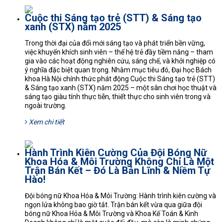
Cuộc thi Sáng tạo trẻ (STT) & Sáng tạo
xanh (STX) năm 2025
Trong thời đại của đổi mới sáng tạo và phát triển bền vững,
việc khuyến khích sinh viên – thế hệ trẻ đầy tiềm năng – tham
gia vào các hoạt động nghiên cứu, sáng chế, và khởi nghiệp có
ý nghĩa đặc biệt quan trọng. Nhằm mục tiêu đó, Đại học Bách
khoa Hà Nội chính thức phát động Cuộc thi Sáng tạo trẻ (STT)
& Sáng tạo xanh (STX) năm 2025 – một sân chơi học thuật và
sáng tạo giàu tính thực tiễn, thiết thực cho sinh viên trong và
ngoài trường.
Xem chi tiết
Hành Trình Kiên Cường Của Đội Bóng Nữ
Khoa Hóa & Môi Trường Không Chỉ Là Một
Trận Bán Kết – Đó Là Bản Lĩnh & Niềm Tự
Hào!
Đội bóng nữ Khoa Hóa & Môi Trường: Hành trình kiên cường và
ngọn lửa không bao giờ tắt. Trận bán kết vừa qua giữa đội
bóng nữ Khoa Hóa & Môi Trường và Khoa Kế Toán & Kinh