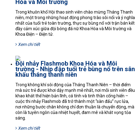
Hóa và Môi trường
Trong khuôn khổ Hội thao sinh viên chào mừng Tháng Thanh
niên, một trong những hoạt động phong trào sôi nổi và ý nghĩa
nhất của tuổi trẻ toàn trường, thực sự bùng nổ với trận bán kết
đầy cảm xúc giữa đội bóng đá nữ Khoa Hóa và Môi trường và
Khoa Điện – Điện tử.
Xem chi tiết
Đội nhảy Flashmob Khoa Hóa và Môi
trường - Nhịp đập tuổi trẻ bùng nổ trên sân
khấu tháng thanh niên
Trong không khí sôi động của Tháng Thanh Niên – thời điểm
mà sức trẻ được khơi dậy mạnh mẽ nhất, nơi mỗi sinh viên đều
khao khát thể hiện bản lĩnh, cá tính và tinh thần cống hiến –
cuộc thi nhảy Flashmob đã trở thành một “sàn đấu” rực lửa,
nơi những bước chân không chỉ đơn thuần là chuyển động, mà
còn là tuyên ngôn của nhiệt huyết, đam mê và khát vọng tỏa
sáng.
Xem chi tiết