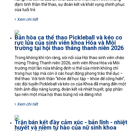
đậm tinh thần thể thao, sự đoàn kết và khát vọng chinh phục
của tuổi trẻ.
Xem chi tiết
Bản hòa ca thể thao Pickleball và kéo co
rực lửa của sinh viên khoa Hóa và Môi
trường tại hội thao tháng thanh niên 2026
Trong không khí rộn ràng, sôi nổi của Hội thao sinh viên chào
mừng Tháng Thanh niên 2026, sinh viên Khoa Hóa và Môi
trường một lần nữa khẳng định vị thế của mình không chỉ
trong học tập mà còn ở các hoạt động phong trào thể dục –
thể thao. Với tinh thần “khỏe để học tập – khỏe để cống hiến”,
các đội tuyển Pickleball và kéo co của Khoa đã mang đến một
hình ảnh đầy năng lượng, đoàn kết và nhiệt huyết, góp phần
tạo nên một mùa hội thao bùng nổ và đáng nhớ.
Xem chi tiết
Trận bán kết đầy cảm xúc - bản lĩnh - nhiệt
huyết và niềm tự hào của nữ sinh khoa