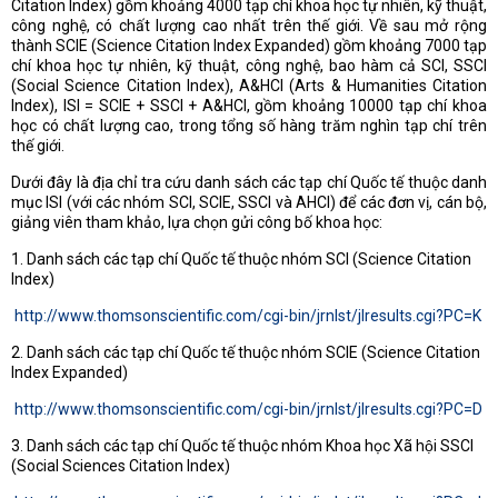
Citation Index) gồm khoảng 4000 tạp chí khoa học tự nhiên, kỹ thuật,
công nghệ, có chất lượng cao nhất trên thế giới. Về sau mở rộng
thành SCIE (Science Citation Index Expanded) gồm khoảng 7000 tạp
chí khoa học tự nhiên, kỹ thuật, công nghệ, bao hàm cả SCI, SSCI
(Social Science Citation Index), A&HCI (Arts & Humanities Citation
Index), ISI = SCIE + SSCI + A&HCI, gồm khoảng 10000 tạp chí khoa
học có chất lượng cao, trong tổng số hàng
trăm nghìn tạp chí trên
thế giới.
Dưới đây là địa chỉ tra cứu danh sách các tạp chí Quốc tế thuộc danh
mục ISI (với các nhóm SCI, SCIE, SSCI và AHCI) để các đơn vị, cán bộ,
giảng viên tham khảo, lựa chọn gửi công bố khoa học:
1. Danh sách các tạp chí Quốc tế thuộc nhóm SCI (Science Citation
Index)
http://www.thomsonscientific.com/cgi-bin/jrnlst/jlresults.cgi?PC=K
2. Danh sách các tạp chí Quốc tế thuộc nhóm SCIE (Science Citation
Index Expanded)
http://www.thomsonscientific.com/cgi-bin/jrnlst/jlresults.cgi?PC=D
3. Danh sách các tạp chí Quốc tế thuộc nhóm Khoa học Xã hội SSCI
(Social Sciences Citation Index)