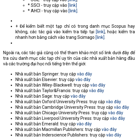
* SSCI - truy cập vào
[link]
* AHCI - truy cập vào
[link]
.
+ Để kiểm biết một tạp chí có trong danh mục Scopus hay
không, các tác giả vào kiểm tra tiếp tại
[link]
, hoặc kiểm tra
nhanh hơn bằng cách vào trang Scimago
[link]
.
Ngoài ra, các tác giả cũng có thể tham khảo một số link dưới đây để
tra cứu danh mục các tạp chí uy tín của các nhà xuất bản hàng đầu
và các trường đại học nổi tiếng trên thế giới:
Nhà xuất bản Springer: truy cập
vào đây
Nhà xuất bản Elsevier: truy cập
vào đây
Nhà xuất bản Wiley-Blackwell: truy cập
vào đây
Nhà xuất bản Taylor&Francis: truy cập
vào đây
Nhà xuất bản Sage: truy cập
vào đây
Nhà xuất bản Oxford University Press: truy cập
vào đây
Nhà xuất bản Cambridge University Press: truy cập
vào đây
Nhà xuất bản Chicago University Press: truy cập
vào đây
Nhà xuất bản Liverpool University Press: truy cập
vào đây
Nhà xuất bản Emerald: truy cập
vào đây
Nhà xuất bản Macmillan Publishers: truy cập
vào đây
Nhà xuất bản Inderscience Publishers: truy cập
vào đây