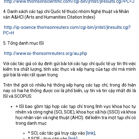
http://www.thomsonscientific.com/cgi-bin/jrnlst/jlresults.cgi?PC=J
4. Danh sách các tạp chí Quốc tế thuộc nhóm Nghệ thuật và Nhân
văn A&HCI (Arts and Humanities Citation Index)
http://ip-science.thomsonreuters.com/cgi-bin/jrnlst/jlresults.cgi?
PC=H
5. Tổng danh mục ISI
http://www.isi-thonsomreuters.org/au.php
Với các tác giả có dự định gửi bài tới các tạp chí quốc tế uy tín thì việc
kiểm tra chất lượng, tính xác thực và xếp hạng của tạp chí mà mình
gửi bài là việc rất quan trọng.
Trên thế giới có nhiều hệ thống xếp hạng các tạp chí, trong đó hiện
nay có hai hệ thống được coi là phổ biến, uy tín và tin cậy nhất đó là
ISI và SCOPUS:
+ ISI bao gồm tập hợp các tạp chí trong lĩnh vực khoa học tự
nhiên và công nghệ (SCI, SCIE), khoa học xã hội (SSCI) và khoa
học nhân văn và nghệ thuật (AHCI). Để kiểm tra một tạp chí có
trong danh mục
* SCI, các tác giả truy cập vào
[link]
;
* SCIE - truy cập vào
[link]
;