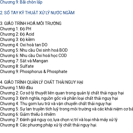
Chương 9: Bãi chôn lấp
2. SỔ TAY KỸ THUẬT XỬ LÝ NƯỚC NGẦM
3. GIÁO TRÌNH HOÁ MÔI TRƯỜNG
Chương 1: Độ PH
Chương 2: Độ Acid
Chương 3: Độ kiềm
Chương 4: Oxi hoà tan DO
Chương 5: Nhu cầu Oxi sinh hoá BOD
Chương 6: Nhu cầu Oxi hoá học COD
Chương 7: Sắt và Mangan
Chương 8: Sulfate
Chương 9: Phosphorus & Phosphate
4. GIÁO TRÌNH QUẢN LÝ CHẤT THẢI NGUY HẠI
Chương 1:Mở đầu
Chương 2: Cơ sở lý thuyết liên quan trong quản lý chất thải nguy hại
Chương 3: Định nghĩa, nguồn gốc và phân loại chất thải nguy hại
Chương 4: Thu gom lưu trữ và vận chuyển chất thải nguy hại
Chương 5: Sự lan truyền tích luỹ trong môi trường và các khái niệm cơ b
Chương 6: Giảm thiểu ô nhiễm
Chương 7: Đánh giá nguy cơ, lựa chọn vị trí và loại nhà máy xử lý
Chương 8: Các phương pháp xử lý chất thải nguy hại.