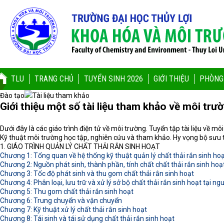
TLU
TRANG CHỦ
TUYỂN SINH 2026
GIỚI THIỆU
PHÒNG
Đào tạo
Tài liệu tham khảo
Giới thiệu một số tài liệu tham khảo về môi trư
Dưới đây là các giáo trình điện tử về môi trường. Tuyển tập tài liệu về m
Kỹ thuật môi trường học tập, nghiên cứu và tham khảo. Hy vọng bộ sưu
1. GIÁO TRÌNH QUẢN LÝ CHẤT THẢI RẮN SINH HOẠT
Chương 1: Tổng quan về hệ thống kỹ thuật quản lý chất thải rắn sinh ho
Chương 2: Nguồn phát sinh, thành phần, tính chất chất thải rắn sinh hoạ
Chương 3: Tốc độ phát sinh và thu gom chất thải rắn sinh hoạt
Chương 4: Phân loại, lưu trữ và xử lý sở bộ chất thải rắn sinh hoạt tại ng
Chương 5: Thu gom chất thải rắn sinh hoạt
Chương 6: Trung chuyển và vận chuyển
Chương 7: Kỹ thuật xử lý chất thải rắn sinh hoạt
Chương 8: Tái sinh và tái sử dụng chất thải rắn sinh hoạt