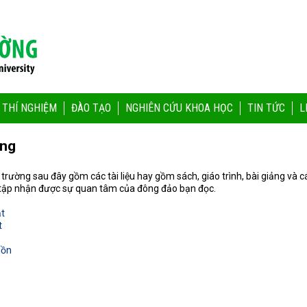
 THÍ NGHIỆM
ĐÀO TẠO
NGHIÊN CỨU KHOA HỌC
TIN TỨC
L
ờng
ôi trường sau đây gồm các tài liệu hay gồm sách, giáo trình, bài giảng và
 tập nhận được sự quan tâm của đông đảo bạn đọc.
ạt
t
uồn