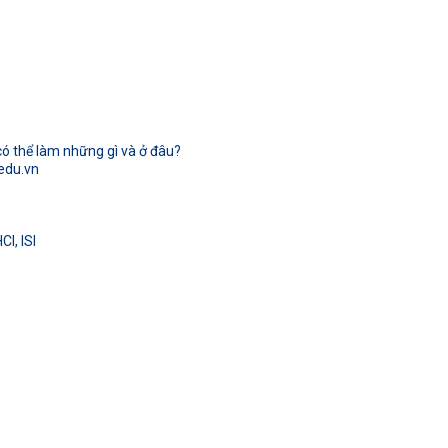
có thể làm những gì và ở đâu?
.edu.vn
I, ISI