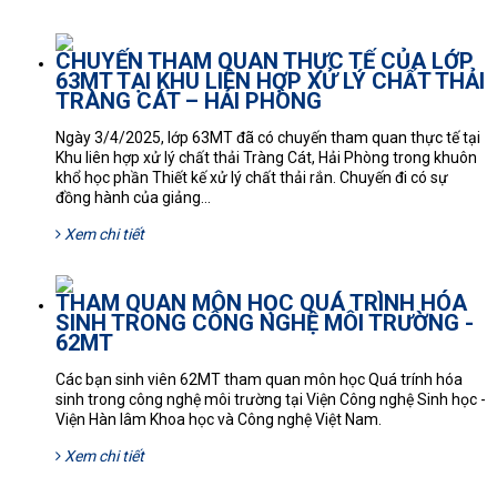
CHUYẾN THAM QUAN THỰC TẾ CỦA LỚP
63MT TẠI KHU LIÊN HỢP XỬ LÝ CHẤT THẢI
TRÀNG CÁT – HẢI PHÒNG
Ngày 3/4/2025, lớp 63MT đã có chuyến tham quan thực tế tại
Khu liên hợp xử lý chất thải Tràng Cát, Hải Phòng trong khuôn
khổ học phần Thiết kế xử lý chất thải rắn. Chuyến đi có sự
đồng hành của giảng...
Xem chi tiết
THAM QUAN MÔN HỌC QUÁ TRÌNH HÓA
SINH TRONG CÔNG NGHỆ MÔI TRƯỜNG -
62MT
Các bạn sinh viên 62MT tham quan môn học Quá trính hóa
sinh trong công nghệ môi trường tại Viện Công nghệ Sinh học -
Viện Hàn lâm Khoa học và Công nghệ Việt Nam.
Xem chi tiết