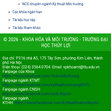
NCS chuyên ngành Kỹ thuật Môi trường
Các khóa ngắn hạn
Tài liệu học tập
Tài liệu tham khảo
© 2026 - KHOA HÓA VÀ MÔI TRƯỜNG - TRƯỜNG ĐẠI
HỌC THỦY LỢI
Địa chỉ: P316 nhà A5, 175 Tây Sơn, phường Kim Liên, thành
phố Hà Nội.
Điện thoại: (024) 3564.0704. Email:
vpkhoamt@tlu.edu.vn
Fanpage của Khoa:
https://www.facebook.com/HoavaMoitruong
Fanpage ngành KTMT:
https://www.facebook.com/kythuatmoitruongDHTL
Fanpage ngành CNSH:
https://www.facebook.com/cnsh.thuyloi
Fanpage ngành
KTHH:
https://www.facebook.com/kythuathoahocthuyloi