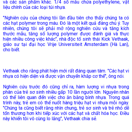
và các sản phẩm khác. 1/4 số mẫu chứa polyethylene, vật
liệu chính của các loại túi nhựa.
"Nghiên cứu của chúng tôi lần đầu tiên cho thấy chúng ta có
các hạt polymer trong máu. Đó là một kết quả đáng chú ý. Tuy
nhiên, chúng tôi sẽ phải mở rộng nghiên cứu và tăng kích
thước mẫu, tăng số lượng polymer được đánh giá và thực
hiện nhiều công việc khác", nhà độc tố sinh thái Kick Vethaak,
giáo sư tại đại học Vrije Universiteit Amsterdam (Hà Lan),
cho biết.
Vethaak cho rằng phát hiện mới rất đáng quan tâm. "Các hạt vi
nhựa có hiện diện và được vận chuyển khắp cơ thể", ông nói.
Nghiên cứu trước đó cũng chỉ ra, hàm lượng vi nhựa trong
phân của trẻ sơ sinh nhiều gấp 10 lần người lớn. Nguyên nhân
có thể liên quan đến việc cho ăn bằng bình nhựa. Trong quá
trình này, trẻ em có thể nuốt hàng triệu hạt vi nhựa mỗi ngày.
"Chúng ta cũng biết rằng nhìn chung, trẻ sơ sinh và trẻ nhỏ dễ
tổn thương hơn khi tiếp xúc với các hạt và chất hóa học. Điều
này khiến tôi vô cùng lo lắng", Vethaak chia sẻ.