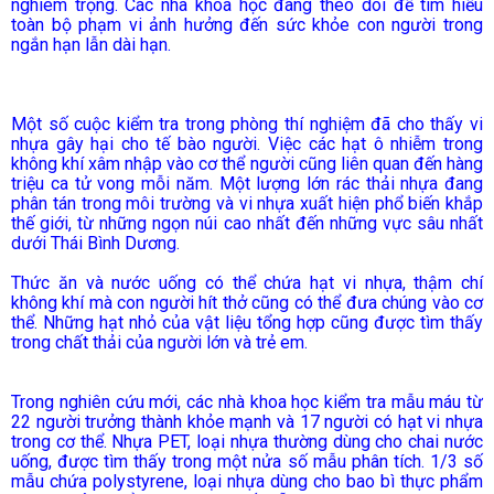
nghiêm trọng. Các nhà khoa học đang theo dõi để tìm hiểu
toàn bộ phạm vi ảnh hưởng đến sức khỏe con người trong
ngắn hạn lẫn dài hạn.
Một số cuộc kiểm tra trong phòng thí nghiệm đã cho thấy vi
nhựa gây hại cho tế bào người. Việc các hạt ô nhiễm trong
không khí xâm nhập vào cơ thể người cũng liên quan đến hàng
triệu ca tử vong mỗi năm. Một lượng lớn rác thải nhựa đang
phân tán trong môi trường và vi nhựa xuất hiện phổ biến khắp
thế giới, từ những ngọn núi cao nhất đến những vực sâu nhất
dưới Thái Bình Dương.
Thức ăn và nước uống có thể chứa hạt vi nhựa, thậm chí
không khí mà con người hít thở cũng có thể đưa chúng vào cơ
thể. Những hạt nhỏ của vật liệu tổng hợp cũng được tìm thấy
trong chất thải của người lớn và trẻ em.
Trong nghiên cứu mới, các nhà khoa học kiểm tra mẫu máu từ
22 người trưởng thành khỏe mạnh và 17 người có hạt vi nhựa
trong cơ thể. Nhựa PET, loại nhựa thường dùng cho chai nước
uống, được tìm thấy trong một nửa số mẫu phân tích. 1/3 số
mẫu chứa polystyrene, loại nhựa dùng cho bao bì thực phẩm