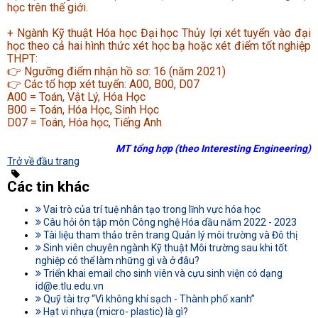
học trên thế giới.
+ Ngành Kỹ thuật Hóa học Đại học Thủy lợi xét tuyển vào đại
học theo cả hai hình thức xét học bạ hoặc xét điểm tốt nghiệp
THPT:
👉 Ngưỡng điểm nhận hồ sơ: 16 (năm 2021)
👉 Các tổ hợp xét tuyển: A00, B00, D07
A00 = Toán, Vật Lý, Hóa Học
B00 = Toán, Hóa Học, Sinh Học
D07 = Toán, Hóa học, Tiếng Anh
MT tổng hợp (theo Interesting Engineering)
Trở về đầu trang
Các tin khác
Vai trò của trí tuệ nhân tạo trong lĩnh vực hóa học
Câu hỏi ôn tập môn Công nghệ Hóa dầu năm 2022 - 2023
Tài liệu tham thảo trên trang Quản lý môi trường và Đô thị
Sinh viên chuyên ngành Kỹ thuật Môi trường sau khi tốt
nghiệp có thể làm những gì và ở đâu?
Triển khai email cho sinh viên và cựu sinh viện có dạng
id@e.tlu.edu.vn
Quỹ tài trợ “Vì không khí sạch - Thành phố xanh”
Hạt vi nhựa (micro- plastic) là gì?