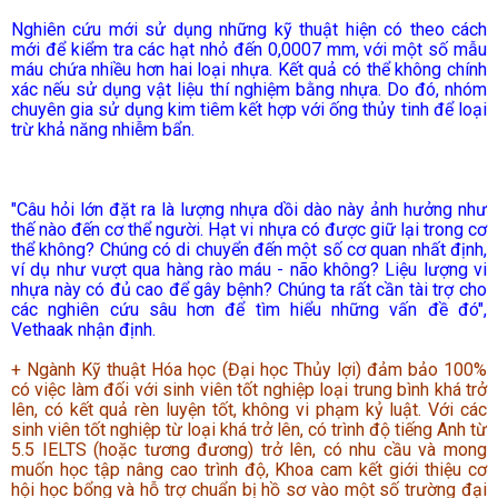
Nghiên cứu mới sử dụng những kỹ thuật hiện có theo cách
mới để kiểm tra các hạt nhỏ đến 0,0007 mm, với một số mẫu
máu chứa nhiều hơn hai loại nhựa. Kết quả có thể không chính
xác nếu sử dụng vật liệu thí nghiệm bằng nhựa. Do đó, nhóm
chuyên gia sử dụng kim tiêm kết hợp với ống thủy tinh để loại
trừ khả năng nhiễm bẩn.
"Câu hỏi lớn đặt ra là lượng nhựa dồi dào này ảnh hưởng như
thế nào đến cơ thể người. Hạt vi nhựa có được giữ lại trong cơ
thể không? Chúng có di chuyển đến một số cơ quan nhất định,
ví dụ như vượt qua hàng rào máu - não không? Liệu lượng vi
nhựa này có đủ cao để gây bệnh? Chúng ta rất cần tài trợ cho
các nghiên cứu sâu hơn để tìm hiểu những vấn đề đó",
Vethaak nhận định.
+ Ngành Kỹ thuật Hóa học (Đại học Thủy lợi) đảm bảo 100%
có việc làm đối với sinh viên tốt nghiệp loại trung bình khá trở
lên, có kết quả rèn luyện tốt, không vi phạm kỷ luật. Với các
sinh viên tốt nghiệp từ loại khá trở lên, có trình độ tiếng Anh từ
5.5 IELTS (hoặc tương đương) trở lên, có nhu cầu và mong
muốn học tập nâng cao trình độ, Khoa cam kết giới thiệu cơ
hội học bổng và hỗ trợ chuẩn bị hồ sơ vào một số trường đại