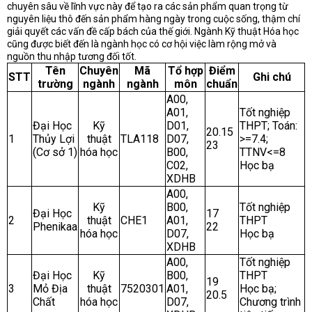
chuyên sâu về lĩnh vực này để tạo ra các sản phẩm quan trọng từ
nguyên liệu thô đến sản phẩm hàng ngày trong cuộc sống, thậm chí
giải quyết các vấn đề cấp bách của thế giới. Ngành Kỹ thuật Hóa học
cũng được biết đến là ngành học có cơ hội việc làm rộng mở và
nguồn thu nhập tương đối tốt.
Tên
Chuyên
Mã
Tổ hợp
Điểm
STT
Ghi chú
trường
ngành
ngành
môn
chuẩn
A00,
A01,
Tốt nghiệp
Đại Học
Kỹ
D01,
THPT; Toán:
20.15
1
Thủy Lợi
thuật
TLA118
D07,
>=7.4;
23
(Cơ sở 1)
hóa học
B00,
TTNV<=8
C02,
Học bạ
XDHB
A00,
Kỹ
B00,
Tốt nghiệp
Đại Học
17
2
thuật
CHE1
A01,
THPT
Phenikaa
22
hóa học
D07,
Học bạ
XDHB
A00,
Tốt nghiệp
Đại Học
Kỹ
B00,
THPT
19
3
Mỏ Địa
thuật
7520301
A01,
Học bạ;
20.5
Chất
hóa học
D07,
Chương trình