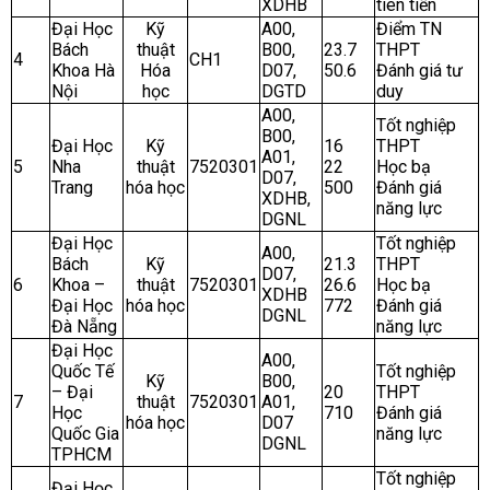
XDHB
tiên tiến
Đại Học
Kỹ
A00,
Điểm TN
Bách
thuật
B00,
23.7
THPT
4
CH1
Khoa Hà
Hóa
D07,
50.6
Đánh giá tư
Nội
học
DGTD
duy
A00,
Tốt nghiệp
B00,
Đại Học
Kỹ
16
THPT
A01,
5
Nha
thuật
7520301
22
Học bạ
D07,
Trang
hóa học
500
Đánh giá
XDHB,
năng lực
DGNL
Đại Học
Tốt nghiệp
A00,
Bách
Kỹ
21.3
THPT
D07,
6
Khoa –
thuật
7520301
26.6
Học bạ
XDHB
Đại Học
hóa học
772
Đánh giá
DGNL
Đà Nẵng
năng lực
Đại Học
A00,
Quốc Tế
Tốt nghiệp
Kỹ
B00,
– Đại
20
THPT
7
thuật
7520301
A01,
Học
710
Đánh giá
hóa học
D07
Quốc Gia
năng lực
DGNL
TPHCM
Tốt nghiệp
Đại Học