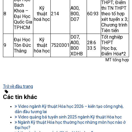
THPT; Điểm
Bách
Kỹ
A00,
thi TN THPT
Khoa –
8
thuật
214
B00,
60.93
theo tổ hợp
Đại Học
hoá học
D07
xét tuyển x 3;
Quốc Gia
Chương trình
TPHCM
Tiên tiến
D07,
Tốt nghiệp
Đại Học
Kỹ
A00,
28.6
THPT
9
Tôn Đức
thuật
7520301
B00
33.5
Học bạ;
Thắng
hóa học
XDHB
Điểm Hóa*2
MT tổng hợp
Trở về đầu trang
Các tin khác
Video ngành Kỹ thuật Hóa học 2026 – kiến tạo công nghệ,
dẫn đầu tương lai
Video quảng bá tuyển sinh 2025 ngành Kỹ thuật Hóa học
Ngành Kỹ thuật Hóa học thường học những môn học nào ở
Đại học?