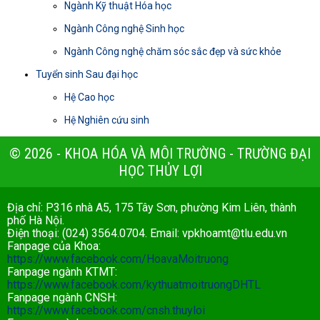
Ngành Kỹ thuật Hóa học
Ngành Công nghệ Sinh học
Ngành Công nghệ chăm sóc sắc đẹp và sức khỏe
Tuyển sinh Sau đại học
Hệ Cao học
Hệ Nghiên cứu sinh
© 2026 - KHOA HÓA VÀ MÔI TRƯỜNG - TRƯỜNG ĐẠI
HỌC THỦY LỢI
Địa chỉ: P316 nhà A5, 175 Tây Sơn, phường Kim Liên, thành
phố Hà Nội.
Điện thoại: (024) 3564.0704. Email:
vpkhoamt@tlu.edu.vn
Fanpage của Khoa:
https://www.facebook.com/HoavaMoitruong
Fanpage ngành KTMT:
https://www.facebook.com/kythuatmoitruongDHTL
Fanpage ngành CNSH:
https://www.facebook.com/cnsh.thuyloi