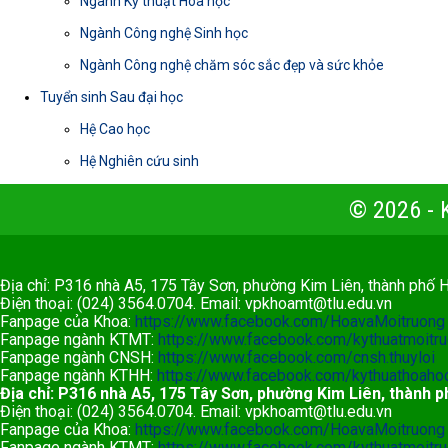
Ngành Kỹ thuật Hóa học
Ngành Công nghệ Sinh học
Ngành Công nghệ chăm sóc sắc đẹp và sức khỏe
Tuyển sinh Sau đại học
Hệ Cao học
Hệ Nghiên cứu sinh
© 2026 -
Địa chỉ: P316 nhà A5, 175 Tây Sơn, phường Kim Liên, thành phố 
Điện thoại: (024) 3564.0704. Email:
vpkhoamt@tlu.edu.vn
Fanpage của Khoa:
https://www.facebook.com/HoavaMoitruong
Fanpage ngành KTMT:
https://www.facebook.com/kythuatmoit
Fanpage ngành CNSH:
https://www.facebook.com/cnsh.thuyloi
Fanpage ngành KTHH:
https://www.facebook.com/kythuathoahoc
Địa chỉ: P316 nhà A5, 175 Tây Sơn, phường Kim Liên, thành p
Điện thoại: (024) 3564.0704. Email:
vpkhoamt@tlu.edu.vn
Fanpage của Khoa:
https://www.facebook.com/HoavaMoitruong
Fanpage ngành KTMT:
https://www.facebook.com/kythuatmoit