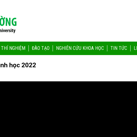
 THÍ NGHIỆM
ĐÀO TẠO
NGHIÊN CỨU KHOA HỌC
TIN TỨC
L
inh học 2022