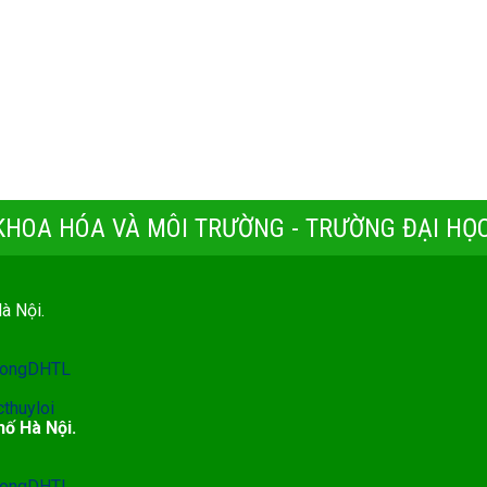
 KHOA HÓA VÀ MÔI TRƯỜNG - TRƯỜNG ĐẠI HỌC
Hà Nội.
ruongDHTL
thuyloi
hố Hà Nội.
ruongDHTL