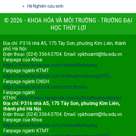
Hệ Nghiên cứu sinh
© 2026 - KHOA HÓA VÀ MÔI TRƯỜNG - TRƯỜNG ĐẠI
HỌC THỦY LỢI
Địa chỉ: P316 nhà A5, 175 Tây Sơn, phường Kim Liên, thành
phố Hà Nội.
Điện thoại: (024) 3564.0704. Email:
vpkhoamt@tlu.edu.vn
Fanpage của Khoa:
https://www.facebook.com/HoavaMoitruong
Fanpage ngành KTMT:
https://www.facebook.com/kythuatmoitruongDHTL
Fanpage ngành CNSH:
https://www.facebook.com/cnsh.thuyloi
Fanpage ngành
KTHH:
https://www.facebook.com/kythuathoahocthuyloi
Địa chỉ: P316 nhà A5, 175 Tây Sơn, phường Kim Liên,
thành phố Hà Nội.
Điện thoại: (024) 3564.0704. Email:
vpkhoamt@tlu.edu.vn
Fanpage của Khoa:
https://www.facebook.com/HoavaMoitruong
Fanpage ngành KTMT: