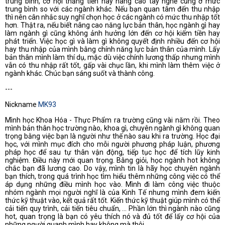
trung bình, cơ hội thăng tiến hay nâng cao tay nghề cũng ở mức
trung bình so với các ngành khác. Nếu bạn quan tâm đến thu nhập
thì nên cân nhắc suy nghĩ chọn học ở các ngành có mức thu nhập tốt
hơn. Thật ra, nếu biết nâng cao năng lực bản thân, học ngành gì hay
làm ngành gì cũng không ảnh hưởng lớn đến cơ hội kiếm tiền hay
phát triển. Việc học gì và làm gì không quyết định nhiều đến cơ hội
hay thu nhập của mình bằng chính năng lực bản thân của mình. Lấy
bản thân mình làm thí dụ, mặc dù việc chính lương thấp nhưng mình
vẫn có thu nhập rất tốt, gấp vài chục lần, khi mình làm thêm việc ở
ngành khác. Chúc bạn sáng suốt và thành công.
---
Nickname
MK93
Mình học Khoa Hóa - Thực Phẩm ra trường cũng vài năm rồi. Theo
mình bản thân học trường nào, khoa gì, chuyên ngành gì không quan
trọng bằng việc bạn là người như thế nào sau khi ra trường. Học đại
học, với mình mục đích cho mỗi người phương pháp luận, phương
pháp học để sau tự thân vận động, tiếp tục học để tích lũy kinh
nghiệm. Điều này mới quan trọng. Bằng giỏi, học ngành hot không
chắc bạn đã lương cao. Do vậy, mình tin là hãy học chuyên ngành
bạn thích, trong quá trình học tìm hiểu thêm những công việc có thể
áp dụng những điều mình học vào. Mình đi làm công việc thuộc
nhóm ngành mọi người nghĩ là của Kinh Tế nhưng mình đem kiến
thức kỹ thuật vào, kết quả rất tốt. Kiến thức kỹ thuật giúp mình có thể
cải tiến quy trình, cải tiến tiêu chuẩn, ... Phần lớn thì ngành nào cũng
hot, quan trọng là bạn có yêu thích nó và đủ tốt để lấy cơ hội của
những người quanh mình hay không mà thôi.