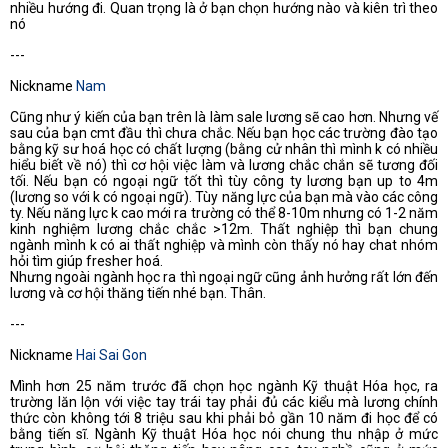
nhiều hướng đi. Quan trọng là ở bạn chọn hướng nào và kiên trì theo
nó
---
Nickname
Nam
Cũng như ý kiến của bạn trên là làm sale lương sẽ cao hơn. Nhưng vế
sau của bạn cmt đầu thì chưa chắc. Nếu bạn học các trường đào tạo
bằng kỹ sư hoá học có chất lượng (bằng cử nhân thì mình k có nhiều
hiểu biết về nó) thì cơ hội việc làm và lương chắc chắn sẽ tương đối
tối. Nếu bạn có ngoại ngữ tốt thì tùy công ty lương bạn up to 4m
(lương so với k có ngoại ngữ). Tùy năng lực của bạn mà vào các công
ty. Nếu năng lực k cao mới ra trường có thể 8-10m nhưng có 1-2 năm
kinh nghiệm lương chắc chắc >12m. Thất nghiệp thì bạn chung
ngành mình k có ai thất nghiệp và mình còn thấy nó hay chat nhóm
hỏi tìm giúp fresher hoá.
Nhưng ngoài ngành học ra thì ngoại ngữ cũng ảnh hưởng rất lớn đến
lương và cơ hội thăng tiến nhé bạn. Thân.
---
Nickname
Hai Sai Gon
Mình hơn 25 năm trước đã chọn học ngành Kỹ thuật Hóa học, ra
trường lăn lộn với việc tay trái tay phải đủ các kiểu mà lương chính
thức còn không tới 8 triệu sau khi phải bỏ gần 10 năm đi học để có
bằng tiến sĩ. Ngành Kỹ thuật Hóa học nói chung thu nhập ở mức