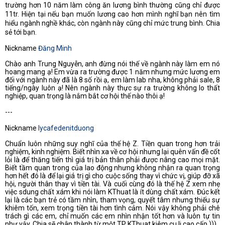
trường hơn 10 năm làm công ăn lương bình thường cũng chỉ được
11tr. Hiện tại nếu bạn muốn lương cao hơn mình nghĩ bạn nên tìm
hiểu ngành nghề khác, còn ngành này cũng chỉ mức trung bình. Chia
sẻ tới bạn.
Nickname
Đăng Minh
Chào anh Trung Nguyễn, anh đừng nói thế về ngành này làm em nó
hoang mang ạ! Em vừa ra trường được 1 năm nhưng mức lương em
đối với ngành này đã là 8 số rồi ạ, em làm lab nha, không phải sale, 8
tiếng/ngày luôn ạ! Nên ngành này thực sự ra trường không lo thất
nghiệp, quan trọng là nắm bắt cơ hội thế nào thôi ạ!
---
Nickname
lycafedenitduong
Chuẩn luôn những suy nghĩ của thế hệ Z. Tiền quan trong hơn trải
nghiệm, kinh nghiệm. Biết nhìn xa về cơ hội nhưng lại quên vấn đề cốt
lỏi là để thăng tiến thì giá trị bản thân phải được nâng cao mọi mặt.
Biết tầm quan trong của lao động nhưng không nhận ra quan trọng
hơn hết đó là để lại giá trị gì cho cuộc sống thay vì chức vị, giúp đỡ xã
hội, người thân thay vì tiền tài. Và cuối cùng đó là thế hệ Z xem nhẹ
việc sdung chất xám khi nói làm KThuat là ít dùng chất xám. Đúc kết
lại là các bạn trẻ có tầm nhìn, tham vọng, quyết tâm nhưng thiếu sự
khiêm tốn, xem trọng tiền tài hơn tình cảm. Nói vậy không phải chê
trách gì các em, chỉ muốn các em nhìn nhận tốt hơn và luôn tự tin
như vậy. Chia sẽ chân thành từ một TP KThuat kiêm cu li cao cấp )))