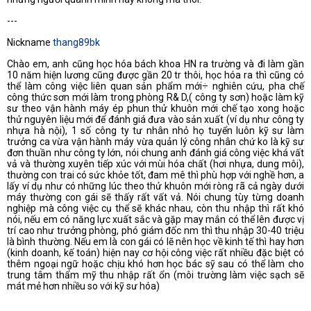
---
Nickname
thang89bk
Chào em, anh cũng học hóa bách khoa HN ra trường và đi làm gần
10 năm hiện lương cũng được gần 20 tr thôi, học hóa ra thì cũng có
thể làm công việc liên quan sản phẩm mới÷ nghiên cứu, pha chế
công thức sơn mới làm trong phòng R& D,( công ty sơn) hoặc làm kỹ
sư theo vận hành máy ép phun thử khuôn mới chế tạo xong hoặc
thử nguyên liệu mới để đánh giá đưa vào sản xuất (ví dụ như công ty
nhựa hà nội), 1 số công ty tư nhân nhỏ họ tuyển luôn kỹ sư làm
trưởng ca vừa vận hành máy vừa quản lý công nhân chứ ko là kỹ sư
đơn thuần như công ty lớn, nói chung anh đánh giá công việc khá vất
vả và thường xuyên tiếp xúc với mùi hóa chất (hơi nhựa, dung môi),
thường con trai có sức khỏe tốt, đam mê thì phù hợp với nghề hơn, a
lấy ví dụ như có những lúc theo thử khuôn mới ròng rã cả ngày dưới
máy thường con gái sẽ thấy rất vất vả. Nói chung tùy từng doanh
nghiệp mà công việc cụ thể sẽ khác nhau, còn thu nhập thì rất khó
nói, nếu em có năng lực xuất sắc và gặp may mắn có thể lên được vị
trí cao như trưởng phòng, phó giám đốc nm thì thu nhập 30-40 triệu
là bình thường. Nếu em là con gái có lẽ nên học về kinh tế thì hay hơn
(kinh doanh, kế toán) hiện nay cơ hội công việc rất nhiều đặc biệt có
thêm ngoại ngữ hoặc chịu khó hơn học bác sỹ sau có thể làm cho
trung tâm thẩm mỹ thu nhập rất ổn (môi trường làm việc sạch sẽ
mát mẻ hơn nhiều so với kỹ sư hóa)