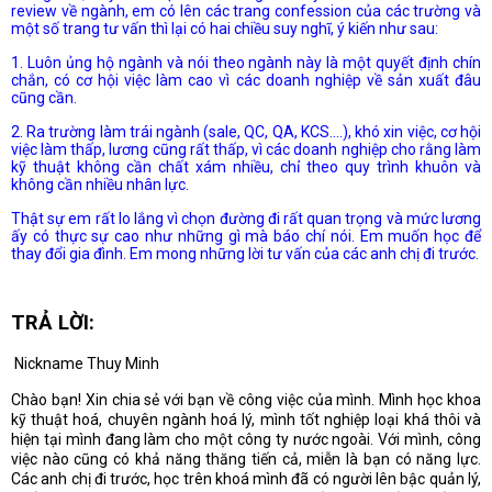
review về ngành, em có lên các trang confession của các trường và
một số trang tư vấn thì lại có hai chiều suy nghĩ, ý kiến như sau:
1. Luôn ủng hộ ngành và nói theo ngành này là một quyết định chín
chắn, có cơ hội việc làm cao vì các doanh nghiệp về sản xuất đâu
cũng cần.
2. Ra trường làm trái ngành (sale, QC, QA, KCS....), khó xin việc, cơ hội
việc làm thấp, lương cũng rất thấp, vì các doanh nghiệp cho rằng làm
kỹ thuật không cần chất xám nhiều, chỉ theo quy trình khuôn và
không cần nhiều nhân lực.
Thật sự em rất lo lắng vì chọn đường đi rất quan trọng và mức lương
ấy có thực sự cao như những gì mà báo chí nói. Em muốn học để
thay đổi gia đình. Em mong những lời tư vấn của các anh chị đi trước.
TRẢ LỜI:
Nickname Thuy Minh
Chào bạn! Xin chia sẻ với bạn về công việc của mình. Mình học khoa
kỹ thuật hoá, chuyên ngành hoá lý, mình tốt nghiệp loại khá thôi và
hiện tại mình đang làm cho một công ty nước ngoài. Với mình, công
việc nào cũng có khả năng thăng tiến cả, miễn là bạn có năng lực.
Các anh chị đi trước, học trên khoá mình đã có người lên bậc quản lý,