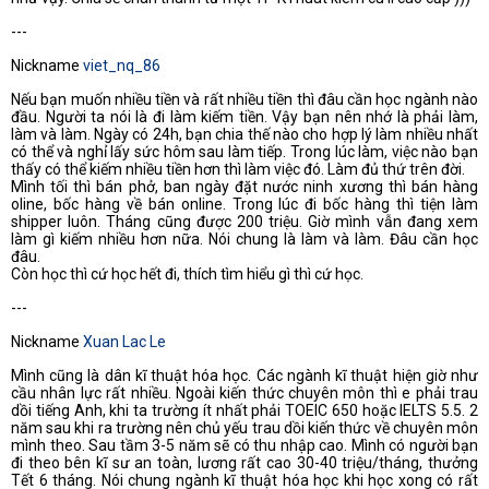
---
Nickname
viet_nq_86
Nếu bạn muốn nhiều tiền và rất nhiều tiền thì đâu cần học ngành nào
đầu. Người ta nói là đi làm kiếm tiền. Vậy bạn nên nhớ là phải làm,
làm và làm. Ngày có 24h, bạn chia thế nào cho hợp lý làm nhiều nhất
có thể và nghỉ lấy sức hôm sau làm tiếp. Trong lúc làm, việc nào bạn
thấy có thể kiếm nhiều tiền hơn thì làm việc đó. Làm đủ thứ trên đời.
Mình tối thì bán phở, ban ngày đặt nước ninh xương thì bán hàng
oline, bốc hàng về bán online. Trong lúc đi bốc hàng thì tiện làm
shipper luôn. Tháng cũng được 200 triệu. Giờ mình vẫn đang xem
làm gì kiếm nhiều hơn nữa. Nói chung là làm và làm. Đâu cần học
đâu.
Còn học thì cứ học hết đi, thích tìm hiểu gì thì cứ học.
---
Nickname
Xuan Lac Le
Mình cũng là dân kĩ thuật hóa học. Các ngành kĩ thuật hiện giờ như
cầu nhân lực rất nhiều. Ngoài kiến thức chuyên môn thì e phải trau
dồi tiếng Anh, khi ta trường ít nhất phải TOEIC 650 hoặc IELTS 5.5. 2
năm sau khi ra trường nên chủ yếu trau dồi kiến thức về chuyên môn
mình theo. Sau tầm 3-5 năm sẽ có thu nhập cao. Mình có người bạn
đi theo bên kĩ sư an toàn, lương rất cao 30-40 triệu/tháng, thưởng
Tết 6 tháng. Nói chung ngành kĩ thuật hóa học khi học xong có rất