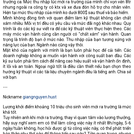
trưởng ca. Mức thu nhập lúc mới ra trường của mình chỉ vọn vẻn 8tr
nhưng ngoài ra công ty có ktx và xe đưa đón hỗ trợ cho nhân viên.
Hiện tại mức thu nhập của mình ko dưới 800$ sau thuế và bảo hiểm.
Mình không đồng tình với quan điểm làm kỹ thuật không cần chất
xám nhiều. Mỗi vị trí đều có yêu cầu và mức đãi ngộ khác nhau. Quy
trình là do các kỹ sư viết ra để các kỹ thuật viên thực hiện theo. Các
máy móc vận hành cũng cần người có "chất xám" vận hành. Quan
trọng là trình độ bạn ở mức nào. Thu nhập của bạn tương xứng với
năng lực của bạn. Ngành nào cũng vậy thôi.
Mặt khó của ngành với mình là bạn luôn phải học để cải tiến. Các
doanh nghiệp không ai muốn vận hành với công suất ban đầu. Các
kỹ sư luôn phải tìm cách để nâng cao hiệu suất và vận hành ổn định,
ít lỗi và an toàn. Ngoại ngữ tốt là điều cần thiết nếu bạn chọn theo
hướng kỹ thuật vì các tài liệu chuyên ngành đều là tiếng anh. Chia sẻ
với bạn.
---
Nickname
giangnguyen.hust
Lương khởi điểm khoảng 10 triệu cho sinh viên mới ra trường là mức
khá tốt.
Tuy nhiên anh khi mới ra trường, thay vì quan tâm vào lương thưởng,
hãy suy nghĩ xem em có thể làm công việc này ít nhất 8h/ngày, 5-6
ngày/tuần không, học hỏi được gì từ công việc này, có thể phát triển
bản thân như thế nào để thăng tiến sau này? Tiền quan trọng, nhưng