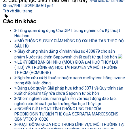
2. Các phụ lục biểu mẫu xem tại đây
:
/Portals/0/Tai-lieu-
Khoa/PHULUCBIEUMAU.pdf
Trở về đầu trang
Các tin khác
Tổng quan ứng dụng ChatGPT trong nghiên cứu Kỹ thuật
Hóa học
MÔ PHỎNG SỰ SUY GIẢM NỒNG ĐỘ OXI HÒA TAN THEO ĐỘ
SÂU HỒ
Giấy chứng nhận đăng kí nhãn hiệu số 430879 cho sản
phẩm Nước rửa chén Sapowash chiết xuất từ quả bồ hòn
LỄ KÝ BIÊN BẢN GHI NHỚ (MOU) GIỮA ĐẠI HỌC THỦY LỢI
(TLU) VÀ TRƯỜNG ĐẠI HỌC TÀI NGUYÊN VÀ MÔI TRƯỜNG
TP.HCM (HCMUNRE)
Nghiên cứu xử lý thuốc nhuộm xanh methylene bằng ozone
trong điều kiện động
Bằng Độc quyền Giải pháp hữu ích số 3371 về Quy trình sản
xuất chế phẩm tẩy rửa chứa Saponin từ bồ hòn
Nhóm nghiên cứu mạnh gắn liền với hoạt động đào tạo,
nghiên cứu khoa học tại trường Đại học Thủy Lợi
NGHIÊN CỨU HOẠT TÍNH CHỐNG UNG THƯ CỦA
PRODIGIOSIN TỪ BIẾN THỂ CỦA SERRATIA MARCESCENS
QBN VTCC 910026
HOẠT ĐỘNG KHOA HỌC TRONG LĨNH VỰC MÔI TRƯỜNG TẠI