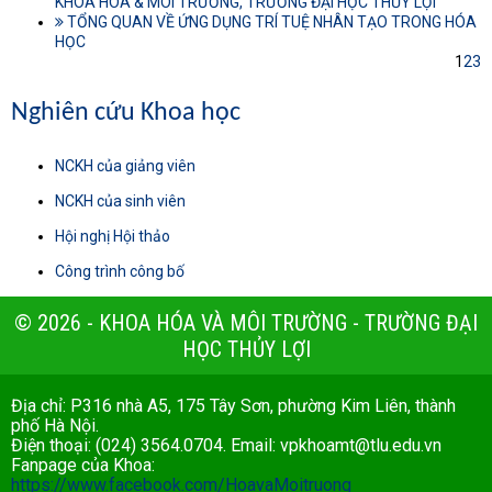
KHOA HÓA & MÔI TRƯỜNG, TRƯỜNG ĐẠI HỌC THỦY LỢI
TỔNG QUAN VỀ ỨNG DỤNG TRÍ TUỆ NHÂN TẠO TRONG HÓA
HỌC
1
2
3
Nghiên cứu Khoa học
NCKH của giảng viên
NCKH của sinh viên
Hội nghị Hội thảo
Công trình công bố
© 2026 - KHOA HÓA VÀ MÔI TRƯỜNG - TRƯỜNG ĐẠI
HỌC THỦY LỢI
Địa chỉ: P316 nhà A5, 175 Tây Sơn, phường Kim Liên, thành
phố Hà Nội.
Điện thoại: (024) 3564.0704. Email:
vpkhoamt@tlu.edu.vn
Fanpage của Khoa:
https://www.facebook.com/HoavaMoitruong