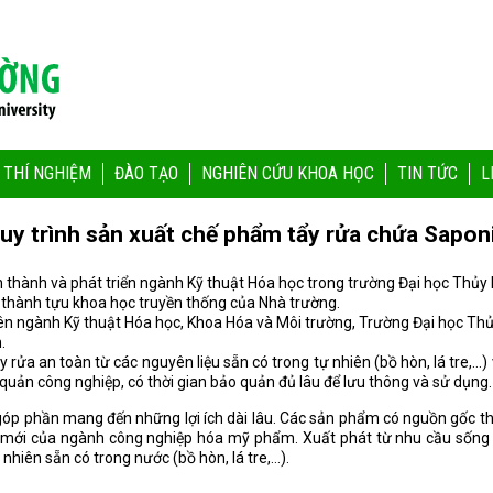
 THÍ NGHIỆM
ĐÀO TẠO
NGHIÊN CỨU KHOA HỌC
TIN TỨC
L
uy trình sản xuất chế phẩm tẩy rửa chứa Sapon
nh thành và phát triển ngành Kỹ thuật Hóa học trong trường Đại học Thủ
 thành tựu khoa học truyền thống của Nhà trường.
ên ngành Kỹ thuật Hóa học, Khoa Hóa và Môi trường, Trường Đại học Thủy
.
y rửa an toàn từ các nguyên liệu sẵn có trong tự nhiên (bồ hòn, lá tre,
quản công nghiệp, có thời gian bảo quản đủ lâu để lưu thông và sử dụng.
 góp phần mang đến những lợi ích dài lâu. Các sản phẩm có nguồn gốc th
mới của ngành công nghiệp hóa mỹ phẩm. Xuất phát từ nhu cầu sống x
nhiên sẵn có trong nước (bồ hòn, lá tre,…).