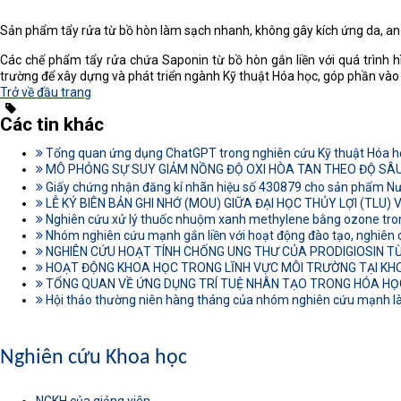
Sản phẩm tẩy rửa từ bồ hòn làm sạch nhanh, không gây kích ứng da, an t
Các chế phẩm tẩy rửa chứa Saponin từ bồ hòn gắn liền với quá trình 
trường để xây dựng và phát triển ngành Kỹ thuật Hóa học, góp phần vào
Trở về đầu trang
Các tin khác
Tổng quan ứng dụng ChatGPT trong nghiên cứu Kỹ thuật Hóa h
MÔ PHỎNG SỰ SUY GIẢM NỒNG ĐỘ OXI HÒA TAN THEO ĐỘ SÂ
Giấy chứng nhận đăng kí nhãn hiệu số 430879 cho sản phẩm Nư
LỄ KÝ BIÊN BẢN GHI NHỚ (MOU) GIỮA ĐẠI HỌC THỦY LỢI (TLU
Nghiên cứu xử lý thuốc nhuộm xanh methylene bằng ozone tron
Nhóm nghiên cứu mạnh gắn liền với hoạt động đào tạo, nghiên c
NGHIÊN CỨU HOẠT TÍNH CHỐNG UNG THƯ CỦA PRODIGIOSIN T
HOẠT ĐỘNG KHOA HỌC TRONG LĨNH VỰC MÔI TRƯỜNG TẠI KHO
TỔNG QUAN VỀ ỨNG DỤNG TRÍ TUỆ NHÂN TẠO TRONG HÓA HỌ
Hội thảo thường niên hàng tháng của nhóm nghiên cứu mạnh là 
Nghiên cứu Khoa học