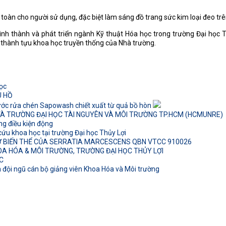
oàn cho người sử dụng, đặc biệt làm sáng đồ trang sức kim loại đeo trên
hình thành và phát triển ngành Kỹ thuật Hóa học trong trường Đại học
 thành tựu khoa học truyền thống của Nhà trường.
ọc
U HỒ
ớc rửa chén Sapowash chiết xuất từ quả bồ hòn
) VÀ TRƯỜNG ĐẠI HỌC TÀI NGUYÊN VÀ MÔI TRƯỜNG TP.HCM (HCMUNRE)
g điều kiện động
ứu khoa học tại trường Đại học Thủy Lợi
Ừ BIẾN THỂ CỦA SERRATIA MARCESCENS QBN VTCC 910026
A HÓA & MÔI TRƯỜNG, TRƯỜNG ĐẠI HỌC THỦY LỢI
C
đội ngũ cán bộ giảng viên Khoa Hóa và Môi trường