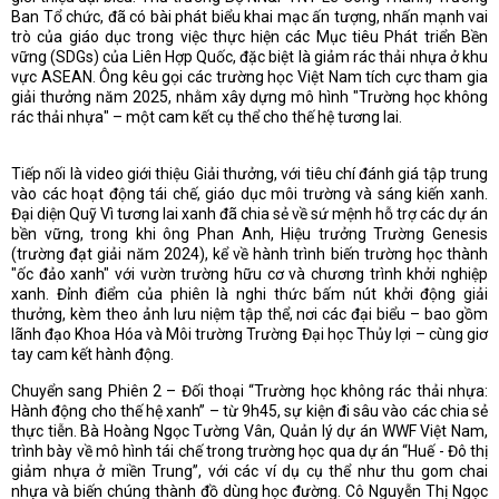
Ban Tổ chức, đã có bài phát biểu khai mạc ấn tượng, nhấn mạnh vai
trò của giáo dục trong việc thực hiện các Mục tiêu Phát triển Bền
vững (SDGs) của Liên Hợp Quốc, đặc biệt là giảm rác thải nhựa ở khu
vực ASEAN. Ông kêu gọi các trường học Việt Nam tích cực tham gia
giải thưởng năm 2025, nhằm xây dựng mô hình "Trường học không
rác thải nhựa" – một cam kết cụ thể cho thế hệ tương lai.
Tiếp nối là video giới thiệu Giải thưởng, với tiêu chí đánh giá tập trung
vào các hoạt động tái chế, giáo dục môi trường và sáng kiến xanh.
Đại diện Quỹ Vì tương lai xanh đã chia sẻ về sứ mệnh hỗ trợ các dự án
bền vững, trong khi ông Phan Anh, Hiệu trưởng Trường Genesis
(trường đạt giải năm 2024), kể về hành trình biến trường học thành
"ốc đảo xanh" với vườn trường hữu cơ và chương trình khởi nghiệp
xanh. Đỉnh điểm của phiên là nghi thức bấm nút khởi động giải
thưởng, kèm theo ảnh lưu niệm tập thể, nơi các đại biểu – bao gồm
lãnh đạo Khoa Hóa và Môi trường Trường Đại học Thủy lợi – cùng giơ
tay cam kết hành động.
Chuyển sang Phiên 2 – Đối thoại “Trường học không rác thải nhựa:
Hành động cho thế hệ xanh” – từ 9h45, sự kiện đi sâu vào các chia sẻ
thực tiễn. Bà Hoàng Ngọc Tường Vân, Quản lý dự án WWF Việt Nam,
trình bày về mô hình tái chế trong trường học qua dự án “Huế - Đô thị
giảm nhựa ở miền Trung”, với các ví dụ cụ thể như thu gom chai
nhựa và biến chúng thành đồ dùng học đường. Cô Nguyễn Thị Ngọc