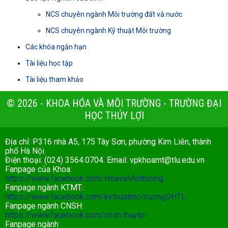
NCS chuyên ngành Môi trường đất và nước
NCS chuyên ngành Kỹ thuật Môi trường
Các khóa ngắn hạn
Tài liệu học tập
Tài liệu tham khảo
© 2026 - KHOA HÓA VÀ MÔI TRƯỜNG - TRƯỜNG ĐẠI
HỌC THỦY LỢI
Địa chỉ: P316 nhà A5, 175 Tây Sơn, phường Kim Liên, thành
phố Hà Nội.
Điện thoại: (024) 3564.0704. Email:
vpkhoamt@tlu.edu.vn
Fanpage của Khoa:
https://www.facebook.com/HoavaMoitruong
Fanpage ngành KTMT:
https://www.facebook.com/kythuatmoitruongDHTL
Fanpage ngành CNSH:
https://www.facebook.com/cnsh.thuyloi
Fanpage ngành