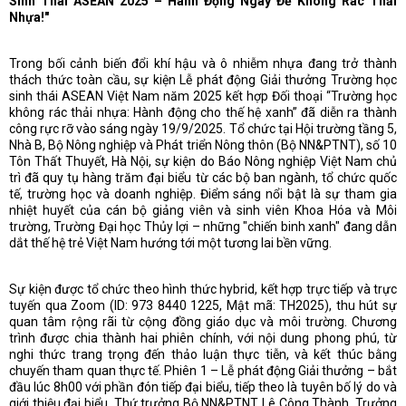
Sinh Thái ASEAN 2025 – Hành Động Ngay Để Không Rác Thải
Nhựa!"
Trong bối cảnh biến đổi khí hậu và ô nhiễm nhựa đang trở thành
thách thức toàn cầu, sự kiện Lễ phát động Giải thưởng Trường học
sinh thái ASEAN Việt Nam năm 2025 kết hợp Đối thoại “Trường học
không rác thải nhựa: Hành động cho thế hệ xanh” đã diễn ra thành
công rực rỡ vào sáng ngày 19/9/2025. Tổ chức tại Hội trường tầng 5,
Nhà B, Bộ Nông nghiệp và Phát triển Nông thôn (Bộ NN&PTNT), số 10
Tôn Thất Thuyết, Hà Nội, sự kiện do Báo Nông nghiệp Việt Nam chủ
trì đã quy tụ hàng trăm đại biểu từ các bộ ban ngành, tổ chức quốc
tế, trường học và doanh nghiệp. Điểm sáng nổi bật là sự tham gia
nhiệt huyết của cán bộ giảng viên và sinh viên Khoa Hóa và Môi
trường, Trường Đại học Thủy lợi – những "chiến binh xanh" đang dẫn
dắt thế hệ trẻ Việt Nam hướng tới một tương lai bền vững.
Sự kiện được tổ chức theo hình thức hybrid, kết hợp trực tiếp và trực
tuyến qua Zoom (ID: 973 8440 1225, Mật mã: TH2025), thu hút sự
quan tâm rộng rãi từ cộng đồng giáo dục và môi trường. Chương
trình được chia thành hai phiên chính, với nội dung phong phú, từ
nghi thức trang trọng đến thảo luận thực tiễn, và kết thúc bằng
chuyến tham quan thực tế. Phiên 1 – Lễ phát động Giải thưởng – bắt
đầu lúc 8h00 với phần đón tiếp đại biểu, tiếp theo là tuyên bố lý do và
giới thiệu đại biểu. Thứ trưởng Bộ NN&PTNT Lê Công Thành, Trưởng