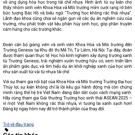
về ứng dụng hóa học trong tái chế nhựa. Hình ảnh từ sự kiện cho
thấy nhóm sinh viên Khoa Hóa và Môi trường mỉm cười rạng rỡ bên
bức tượng Bác Hồ và biểu ngữ "Trường học không rác thải nhựa".
Lãnh đạo khoa cũng chia sẻ ngắn gọn về các dự án nghiên cứu của
trường, như phát triển vật liệu phân hủy sinh học, góp phần truyền
cảm hứng cho các trường khác.
Đoàn cán bộ giảng viên và sinh viên Khoa Hóa và Môi trường đến
Trường Genesis tại Khu đô thị Mễ Trì, Từ Liêm, Hà Nội. Tại đây, đoàn
được tham quan thực tế: Học hỏi kinh nghiệm xây dựng trường xanh
từ Trường Genesis, trải nghiệm vườn trường hữu cơ, xem triển lãm
ấn phẩm giáo dục, và tìm hiểu dự án khởi nghiệp xanh của học sinh
như sản xuất túi vải từ nhựa tái chế.
Với sự tham gia nổi bật của Khoa Hóa và Môi trường Trường Đại học
Thủy lợi, sự kiện không chỉ là lời kêu gọi hành động mà còn chứng
minh rằng thế hệ trẻ Việt Nam đang dẫn dắt cuộc cách mạng xanh.
Hãy cùng tham gia Giải thưởng Trường học sinh thái ASEAN 2025 –
vì một Việt Nam không rác thải nhựa, vì tương lai xanh sạch hơn!
Đăng ký ngay hôm nay để trở thành phần của thay đổi.
Trở về đầu trang