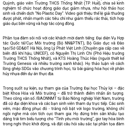
Quỳnh, giáo viên Trường THCS Thống Nhất (TP. Huế), chia sẻ kinh
nghiệm tổ chức hoạt động giáo dục giảm nhựa, như hội thảo học
sinh và chiến dịch "No Plastic Day". Video giới thiệu thể lệ giải thưởng
được phát, nhấn mạnh các tiêu chí như giảm thiểu rác thải, tích hợp
giáo dục bền vững và hợp tác cộng đồng.
Phần tọa đàm sôi nổi với các khách mời danh tiếng: Đại diện Vụ Hợp
tác Quốc tế/Cục Môi trường (Bộ NN&PTNT), Bộ Giáo dục và Đào
tạo/Sở GD&ĐT Hà Nội, ông Lý Phát Việt Linh (Chuyên gia cấp cao về
biến đổi khí hậu, UNICEF), cô Nguyễn Thị Linh Chi (Phó Hiệu trưởng
Trường THCS Thống Nhất), và KTS Hoàng Thúc Hào (người thiết kế
Trường Genesis và nhiều trường xanh khác). Họ thảo luận về cách
lồng ghép SDGs vào chương trình học, từ bài giảng hóa học về phân
hủy nhựa đến dự án thực địa.
Trong suốt sự kiện, sự tham gia của Trường Đại học Thủy lợi – đặc
biệt Khoa Hóa và Môi trường – đã trở thành điểm nhấn ấn tượng.
Theo công văn số /BAONNMT từ Báo Nông nghiệp Việt Nam, trường
đã cử đại diện khoa và các bạn sinh viên tham dự trực tiếp. Các sinh
viên, mặc đồng phục đỏ - trắng nổi bật với logo trường, không chỉ
ngồi nghe mà còn tích cực tham gia: Họ đứng trên sân khấu tạo
dáng trái tim biểu tượng cho "Tình yêu môi trường", giơ tay hòa bình
trong nghi thức khởi động, và đặt câu hỏi sâu sắc tại phần tọa đàm