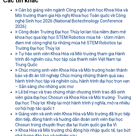
Các tin khác
Cán bộ giảng viên ngành Công nghệ sinh học Khoa Hóa và
Môi trường tham gia Hội nghị Khoa học Toàn quốc về Công
nghệ Sinh học 2026 (National Biotechnology Conference
2026)
Công đoàn Trường Đại học Thủy lợi lan tỏa niềm đam mê
khoa học qua lớp học STEM Robotics mùa hè - Ươm mầm
đam mê công nghệ từ những mùa hè STEM Robotics tại
Trường Đại học Thủy lợi
Tự hào sinh viên Khoa Hóa và Môi trường tham gia Hành
trình đỏ nghiên cứu, học tập của thanh niên Việt Nam tại
Trung Quốc
Chúc mừng sinh viên Khoa Hóa và Môi trường hoàn thành
bảo vệ đồ án tốt nghiệp Chúc mừng những thành quả sau
hành trình học tập và nghiên cứu, hành trình đại học trọn vẹn
– Sẵn sàng cho những ước mơ
Lễ bế mạc và trao chứng nhận chương trình trao đổi sinh
viên giữa Đại học Chosun và Khoa Hóa và Môi trường- Trường
Đại học Thủy lợi: Khép lại một hành trình ý nghĩa, mở ra nhiều
cơ hội hợp tác quốc t
Giảng viên và sinh viên Khoa Hóa và Môi trường đã trực tiếp
đón tiếp, đồng hành và hướng dẫn đoàn sinh viên Đại học
Chosun trong chuyến thực địa tại Vườn quốc gia Ba Vì.
Khoa Hóa và Môi trường chủ động hội nhập quốc tế, tạo bứt
phá trong đào tạo và nghiên cứu