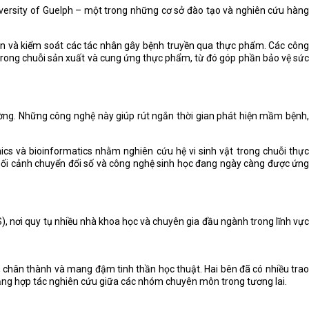
iversity of Guelph – một trong những cơ sở đào tạo và nghiên cứu hàng
ện và kiểm soát các tác nhân gây bệnh truyền qua thực phẩm. Các công
 trong chuỗi sản xuất và cung ứng thực phẩm, từ đó góp phần bảo vệ sức
rường. Những công nghệ này giúp rút ngắn thời gian phát hiện mầm bệnh,
s và bioinformatics nhằm nghiên cứu hệ vi sinh vật trong chuỗi thực
g bối cảnh chuyển đổi số và công nghệ sinh học đang ngày càng được ứng
, nơi quy tụ nhiều nhà khoa học và chuyên gia đầu ngành trong lĩnh vực
 chân thành và mang đậm tinh thần học thuật. Hai bên đã có nhiều trao
năng hợp tác nghiên cứu giữa các nhóm chuyên môn trong tương lai.