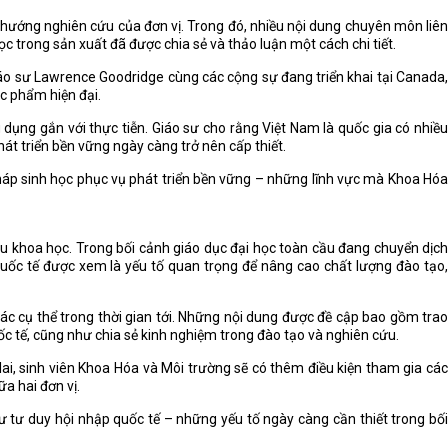
nh hướng nghiên cứu của đơn vị. Trong đó, nhiều nội dung chuyên môn liên
 trong sản xuất đã được chia sẻ và thảo luận một cách chi tiết.
o sư Lawrence Goodridge cùng các cộng sự đang triển khai tại Canada,
ực phẩm hiện đại.
ụng gắn với thực tiễn. Giáo sư cho rằng Việt Nam là quốc gia có nhiều
át triển bền vững ngày càng trở nên cấp thiết.
 pháp sinh học phục vụ phát triển bền vững – những lĩnh vực mà Khoa Hóa
u khoa học. Trong bối cảnh giáo dục đại học toàn cầu đang chuyển dịch
quốc tế được xem là yếu tố quan trọng để nâng cao chất lượng đào tạo,
c cụ thể trong thời gian tới. Những nội dung được đề cập bao gồm trao
ốc tế, cũng như chia sẻ kinh nghiệm trong đào tạo và nghiên cứu.
ai, sinh viên Khoa Hóa và Môi trường sẽ có thêm điều kiện tham gia các
a hai đơn vị.
tư duy hội nhập quốc tế – những yếu tố ngày càng cần thiết trong bối