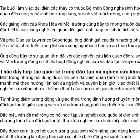
Tại buổi làm việc, đại diện các thầy cô thuộc Bộ môn Công nghệ sinh học
quan đến công nghệ sinh học ứng dụng, vi sinh vật môi trường, công ngh
Các giảng viên của Khoa Hóa và Môi trường cũng bày tỏ mong muốn đượ
đặc biệt là các công nghệ liên quan đến giải trình tự gene, phân tích hệ
Về phía Giáo sư Lawrence Goodridge, ông đánh giá cao định hướng phát 
tiềm năng phát triển trong lĩnh vực công nghệ sinh học và an toàn thực 
Ông cũng bày tỏ sự quan tâm đối với các nghiên cứu liên quan đến vi si
và Môi trường đang có nhiều hoạt động nghiên cứu và đào tạo chuyên s
Thúc đẩy hợp tác quốc tế trong đào tạo và nghiên cứu kho
Một trong những nội dung được hai bên đặc biệt quan tâm trong buổi tr
mạnh mẽ theo hướng liên kết đa ngành và xuyên biên giới, việc thiết l
nghiên cứu cũng như vị thế học thuật của các cơ sở giáo dục đại học Việ
Từ những điểm tương đồng và giao thoa trong định hướng chuyên môn, h
đổi học thuật giữa giảng viên và nhà khoa học, phối hợp triển khai các 
Đặc biệt, vấn đề mở rộng cơ hội học tập và nghiên cứu quốc tế cho sin
chương trình trao đổi học thuật, thực tập nghiên cứu hoặc tiếp cận môi 
Đây được xem là cơ hội quan trọng giúp sinh viên nâng cao năng lực c
cảnh thị trường lao động toàn cầu có nhiều biến động và cạnh tranh.