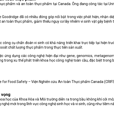
h thực phẩm và an toàn thực phẩm tại Canada. Ông đang công tác tại Un
Goodridge đã có nhiều đóng góp nổi bật trong việc phát hiện, nhận di
t an toàn thực phẩm, giảm thiểu nguy cơ lây nhiễm vi sinh vật gây bệnh
 công cụ chẩn đoán vi sinh có khả năng triển khai trực tiếp tại hiện t
m soát chất lượng thực phẩm trong thực tiễn sản xuất.
iệc ứng dụng các công nghệ hiện đại như gene, genomics, metagenomic
ọng trong xu thế phát triển khoa học công nghệ toàn cầu, đặc biệt tron
ute for Food Safety – Viện Nghiên cứu An toàn Thực phẩm Canada (CRIFS)
n vọng
oa học của Khoa Hóa và Môi trường diễn ra trong bầu không khí cởi mở,
 nghệ mới trong lĩnh vực công nghệ sinh học và vi sinh, cũng như tiềm 