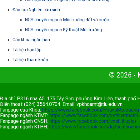
Đào tạo Nghiên cứu sinh
NCS chuyên ngành Môi trường đất và nước
NCS chuyên ngành Kỹ thuật Môi trường
Các khóa ngắn hạn
Tài liệu học tập
Tài liệu tham khảo
© 2026 -
Địa chỉ: P316 nhà A5, 175 Tây Sơn, phường Kim Liên, thành phố 
Điện thoại: (024) 3564.0704. Email:
vpkhoamt@tlu.edu.vn
Fanpage của Khoa:
https://www.facebook.com/HoavaMoitruong
Fanpage ngành KTMT:
https://www.facebook.com/kythuatmoit
Fanpage ngành CNSH:
https://www.facebook.com/cnsh.thuyloi
Fanpage ngành KTHH:
https://www.facebook.com/kythuathoahoc