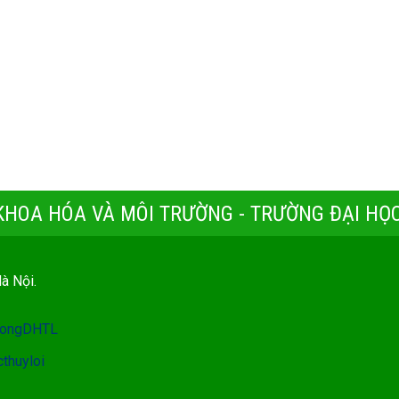
 KHOA HÓA VÀ MÔI TRƯỜNG - TRƯỜNG ĐẠI HỌC
Hà Nội.
ruongDHTL
thuyloi