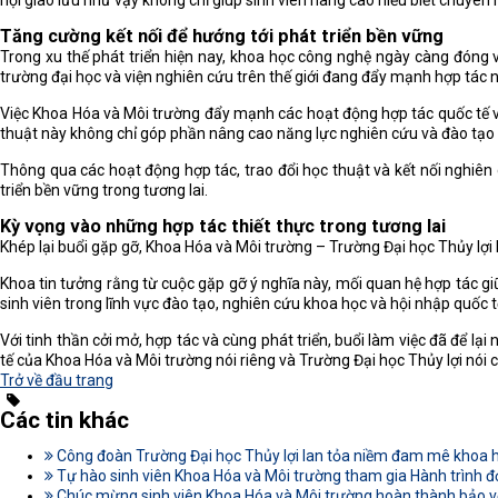
hội giao lưu như vậy không chỉ giúp sinh viên nâng cao hiểu biết chuyên
Tăng cường kết nối để hướng tới phát triển bền vững
Trong xu thế phát triển hiện nay, khoa học công nghệ ngày càng đóng v
trường đại học và viện nghiên cứu trên thế giới đang đẩy mạnh hợp tác n
Việc Khoa Hóa và Môi trường đẩy mạnh các hoạt động hợp tác quốc tế với
thuật này không chỉ góp phần nâng cao năng lực nghiên cứu và đào tạo m
Thông qua các hoạt động hợp tác, trao đổi học thuật và kết nối nghiên 
triển bền vững trong tương lai.
Kỳ vọng vào những hợp tác thiết thực trong tương lai
Khép lại buổi gặp gỡ, Khoa Hóa và Môi trường – Trường Đại học Thủy lợi
Khoa tin tưởng rằng từ cuộc gặp gỡ ý nghĩa này, mối quan hệ hợp tác giữ
sinh viên trong lĩnh vực đào tạo, nghiên cứu khoa học và hội nhập quốc t
Với tinh thần cởi mở, hợp tác và cùng phát triển, buổi làm việc đã để lạ
tế của Khoa Hóa và Môi trường nói riêng và Trường Đại học Thủy lợi nói 
Trở về đầu trang
Các tin khác
Công đoàn Trường Đại học Thủy lợi lan tỏa niềm đam mê khoa
Tự hào sinh viên Khoa Hóa và Môi trường tham gia Hành trình đ
Chúc mừng sinh viên Khoa Hóa và Môi trường hoàn thành bảo vệ