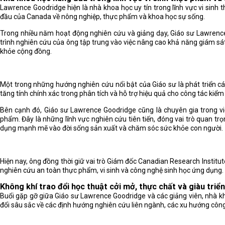
Lawrence Goodridge hiện là nhà khoa học uy tín trong lĩnh vực vi sin
đầu của Canada về nông nghiệp, thực phẩm và khoa học sự sống.
Trong nhiều năm hoạt động nghiên cứu và giảng dạy, Giáo sư Lawrence 
trình nghiên cứu của ông tập trung vào việc nâng cao khả năng giám sá
khỏe cộng đồng.
Một trong những hướng nghiên cứu nổi bật của Giáo sư là phát triển các
tăng tính chính xác trong phân tích và hỗ trợ hiệu quả cho công tác kiể
Bên cạnh đó, Giáo sư Lawrence Goodridge cũng là chuyên gia trong v
phẩm. Đây là những lĩnh vực nghiên cứu tiên tiến, đóng vai trò quan tr
dụng mạnh mẽ vào đời sống sản xuất và chăm sóc sức khỏe con người.
Hiện nay, ông đồng thời giữ vai trò Giám đốc Canadian Research Instit
nghiên cứu an toàn thực phẩm, vi sinh và công nghệ sinh học ứng dụng.
Không khí trao đổi học thuật cởi mở, thực chất và giàu triể
Buổi gặp gỡ giữa Giáo sư Lawrence Goodridge và các giảng viên, nhà kh
đổi sâu sắc về các định hướng nghiên cứu liên ngành, các xu hướng công