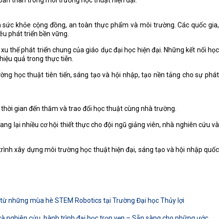
bản thân trong môi trường học thuật hiện đại.
đến sức khỏe cộng đồng, an toàn thực phẩm và môi trường. Các quốc gia,
êu phát triển bền vững.
u thế phát triển chung của giáo dục đại học hiện đại. Những kết nối học
iệu quả trong thực tiễn.
ng học thuật tiên tiến, sáng tạo và hội nhập, tạo nền tảng cho sự phát
thời gian đến thăm và trao đổi học thuật cùng nhà trường.
ng lại nhiều cơ hội thiết thực cho đội ngũ giảng viên, nhà nghiên cứu và
 trình xây dựng môi trường học thuật hiện đại, sáng tạo và hội nhập quốc
ừ những mùa hè STEM Robotics tại Trường Đại học Thủy lợi
 nghiên cứu, hành trình đại học trọn vẹn – Sẵn sàng cho những ước