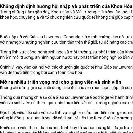
Khẳng định định hướng hội nhập và phát triển của Khoa Hóa
Trong những năm gần đây, Khoa Hóa và Môi trường – Trường Đại học Thủ
khoa học, chuyên gia và tổ chức nghiên cứu quốc tế không chỉ giúp cập 
Buổi gặp gỡ với Giáo sư Lawrence Goodridge là minh chứng cho nỗ lực của
với những xu hướng nghiên cứu tiên tiến trên thế giới, từ đó nâng cao c
Trong lĩnh vực công nghệ sinh học và môi trường, sự phát triển của kho
nhiễm môi trường, an ninh nguồn nước hay phát triển nông nghiệp bền vữ
Chính vì vậy, việc kết nối với các chuyên gia quốc tế như Giáo sư Lawr
vấn đề thực tiễn trong bối cảnh toàn cầu hóa.
Mở ra nhiều triển vọng mới cho giảng viên và sinh viên
Không chỉ dừng lại ở các nội dung trao đổi chuyên môn, buổi gặp gỡ còn 
Thông qua những chia sẻ của Giáo sư Lawrence Goodridge về hành trình 
viên và sinh viên có thêm góc nhìn thực tiễn về môi trường nghiên cứu k
Đặc biệt, việc tiếp cận với các lĩnh vực nghiên cứu tiên tiến như geno
cũng là động lực quan trọng để các bạn trẻ tiếp tục theo đuổi các hướn
Nhiều sinh viên tham dự chương trình bày tỏ sự hào hứng khi được trực 