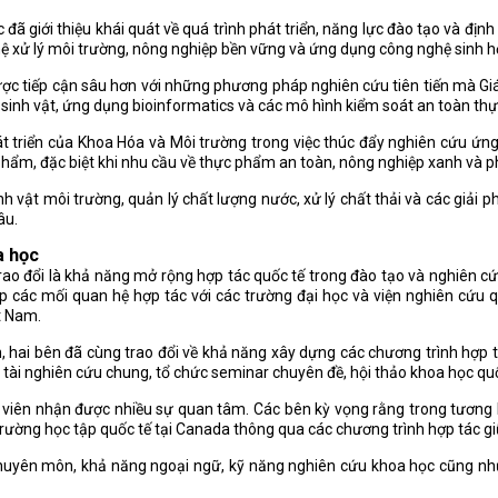
 đã giới thiệu khái quát về quá trình phát triển, năng lực đào tạo và đị
ệ xử lý môi trường, nông nghiệp bền vững và ứng dụng công nghệ sinh học
c tiếp cận sâu hơn với những phương pháp nghiên cứu tiên tiến mà Giá
 vi sinh vật, ứng dụng bioinformatics và các mô hình kiểm soát an toàn th
triển của Khoa Hóa và Môi trường trong việc thúc đẩy nghiên cứu ứng d
phẩm, đặc biệt khi nhu cầu về thực phẩm an toàn, nông nghiệp xanh và ph
nh vật môi trường, quản lý chất lượng nước, xử lý chất thải và các giải
âu.
a học
ao đổi là khả năng mở rộng hợp tác quốc tế trong đào tạo và nghiên cứ
ập các mối quan hệ hợp tác với các trường đại học và viện nghiên cứu 
t Nam.
ai bên đã cùng trao đổi về khả năng xây dựng các chương trình hợp tá
đề tài nghiên cứu chung, tổ chức seminar chuyên đề, hội thảo khoa học qu
h viên nhận được nhiều sự quan tâm. Các bên kỳ vọng rằng trong tương l
trường học tập quốc tế tại Canada thông qua các chương trình hợp tác giữ
huyên môn, khả năng ngoại ngữ, kỹ năng nghiên cứu khoa học cũng như 