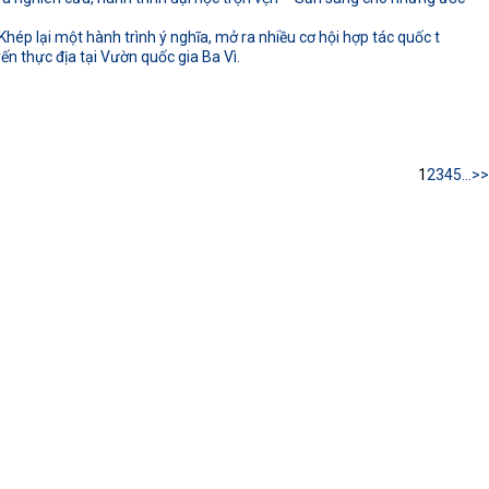
hép lại một hành trình ý nghĩa, mở ra nhiều cơ hội hợp tác quốc t
n thực địa tại Vườn quốc gia Ba Vì.
1
2
3
4
5
...
>>