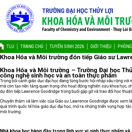
TLU
TRANG CHỦ
TUYỂN SINH 2026
GIỚI THIỆU
PHÒNG
Khoa Hóa và Môi trường đón tiếp Giáo sư Law
Khoa Hóa và Môi trường – Trường Đại học Thủy
công nghệ sinh học và an toàn thực phẩm
Trong bối cảnh giáo dục đại học đang từng bước hội nhập sâu rộng với nề
mà còn tạo nền tảng quan trọng cho hoạt động nghiên cứu khoa học, chu
dự đón tiếp Lawrence Goodridge trong buổi gặp gỡ và trao đổi học thuật 
Chuyến thăm và làm việc của Giáo sư Lawrence Goodridge được xem là h
quá trình quốc tế hóa giáo dục đại học, mở ra những triển vọng hợp tá
môi trường.
Nhà khoa học hàng đầu trong lĩnh vực vi sinh thực phẩm và