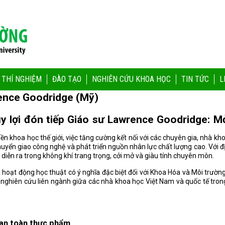
 THÍ NGHIỆM
ĐÀO TẠO
NGHIÊN CỨU KHOA HỌC
TIN TỨC
L
rence Goodridge (Mỹ)
 lợi đón tiếp Giáo sư Lawrence Goodridge: Mở 
n khoa học thế giới, việc tăng cường kết nối với các chuyên gia, nhà kh
yển giao công nghệ và phát triển nguồn nhân lực chất lượng cao. Với đ
diễn ra trong không khí trang trọng, cởi mở và giàu tính chuyên môn.
oạt động học thuật có ý nghĩa đặc biệt đối với Khoa Hóa và Môi trườn
c nghiên cứu liên ngành giữa các nhà khoa học Việt Nam và quốc tế tron
 an toàn thực phẩm