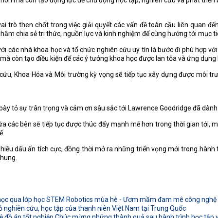
 môn mà còn tạo động lực để chủ động học tập, nghiên cứu và phát triển 
ai trò then chốt trong việc giải quyết các vấn đề toàn cầu liên quan 
hằm chia sẻ tri thức, nguồn lực và kinh nghiệm để cùng hướng tới mục ti
 các nhà khoa học và tổ chức nghiên cứu uy tín là bước đi phù hợp với x
à còn tạo điều kiện để các ý tưởng khoa học được lan tỏa và ứng dụng h
cứu, Khoa Hóa và Môi trường kỳ vọng sẽ tiếp tục xây dựng được môi trườ
 bày tỏ sự trân trọng và cảm ơn sâu sắc tới Lawrence Goodridge đã dành 
a các bên sẽ tiếp tục được thúc đẩy mạnh mẽ hơn trong thời gian tới, ma
ế.
i nhiều dấu ấn tích cực, đồng thời mở ra những triển vọng mới trong hành
chung.
 học qua lớp học STEM Robotics mùa hè - Ươm mầm đam mê công nghệ t
ỏ nghiên cứu, học tập của thanh niên Việt Nam tại Trung Quốc
 đồ án tốt nghiệp Chúc mừng những thành quả sau hành trình học tập và