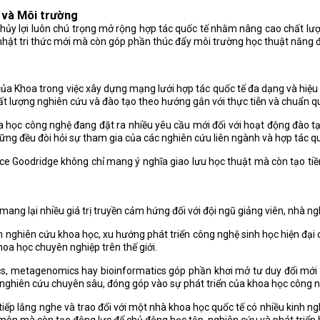
 và Môi trường
y lợi luôn chú trọng mở rộng hợp tác quốc tế nhằm nâng cao chất lượn
nhật tri thức mới mà còn góp phần thúc đẩy môi trường học thuật năng độ
 Khoa trong việc xây dựng mạng lưới hợp tác quốc tế đa dạng và hiệu quả
hất lượng nghiên cứu và đào tạo theo hướng gắn với thực tiễn và chuẩn qu
a học công nghệ đang đặt ra nhiều yêu cầu mới đối với hoạt động đào tạ
ng đều đòi hỏi sự tham gia của các nghiên cứu liên ngành và hợp tác qu
ence Goodridge không chỉ mang ý nghĩa giao lưu học thuật mà còn tạo ti
mang lại nhiều giá trị truyền cảm hứng đối với đội ngũ giảng viên, nhà n
nghiên cứu khoa học, xu hướng phát triển công nghệ sinh học hiện đại c
hoa học chuyên nghiệp trên thế giới.
mics, metagenomics hay bioinformatics góp phần khơi mở tư duy đổi mới 
g nghiên cứu chuyên sâu, đóng góp vào sự phát triển của khoa học công 
tiếp lắng nghe và trao đổi với một nhà khoa học quốc tế có nhiều kinh 