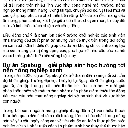
Từ năm 2020 đến nay, các dự án của sinh viên Trường Đại học Thủy
lợi trải rộng trên nhiều lĩnh vực như công nghệ môi trường, nông
nghiệp thông minh, năng lượng tái tạo, chuyển đổi số, vật liệu mới và
các giải pháp phục vụ phát triển bền vững. Mỗi dự án đều mang dấu
ấn riêng, phản ánh sự kết hợp giữa kiến thức chuyên môn, tư duy đổi
mới và tinh thần trách nhiệm với cộng đồng.
Điều đáng chú ý là phần lớn các ý tưởng khởi nghiệp của sinh viên
nhà trường đều xuất phát từ những vấn đề thực tiễn trong đời sống
và sản xuất. Chính điều đó giúp các dự án không chỉ có tính sáng tạo
mà còn mang giá trị ứng dụng cao, phù hợp với nhu cầu của xã hội
và xu hướng phát triển bền vững hiện nay.
Dự án Spabug – giải pháp sinh học hướng tới
nền nông nghiệp xanh
Trong năm 2026, dự án “Spabug” đã trở thành điểm sáng nổi bật của
đội khởi nghiệp Trường Đại học Thủy lợi tại Ngày hội Khởi nghiệp quốc
gia. Dự án tập trung phát triển thuốc trừ sâu sinh học – một giải
pháp thân thiện với môi trường nhằm góp phần giảm thiểu tác động
tiêu cực của hóa chất nông nghiệp đối với hệ sinh thái và sức khỏe
con người.
Trong bối cảnh ngành nông nghiệp đang đối mặt với nhiều thách
thức liên quan đến ô nhiễm môi trường, tồn dư hóa chất trong nông
sản và yêu cầu ngày càng cao về tiêu chuẩn an toàn thực phẩm, việc
nghiên cứu và phát triển các sản phẩm sinh học thay thế thuốc bảo