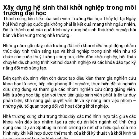
Xây dựng hệ sinh thái khởi nghiệp trong môi
trường đại học
Thành công liên tiếp của sinh viên Trường Đại học Thủy lợi tại Ngày
hội Khởi nghiệp quốc gia không phải là kết quả mang tính ngẫu nhiên.
Đó là thành quả của quá trình xây dựng hệ sinh thái khởi nghiệp bài
bản và bền vững trong nhà trường.
Những năm gần đây, nhà trường đã triển khai nhiều hoạt động nhằm
thúc đẩy tinh thần sáng tạo và khởi nghiệp trong sinh viên như tổ
chức các cuộc thi ý tưởng sáng tạo, diễn đàn khởi nghiệp, hội thảo
chuyên đề, chương trình kết nối doanh nghiệp và các khóa đào tạo kỹ
năng đổi mới sáng tạo.
Bên cạnh đó, sinh viên còn được tạo điều kiện tham gia nghiên cứu
khoa học từ sớm, tiếp cận phòng thí nghiệm, thực hiện đề tài nghiên
cứu ứng dụng và tham gia các nhóm nghiên cứu cùng giảng viên.
Môi trường học tập gắn với thực tiễn giúp sinh viên phát triển tư duy
phản biện, khả năng giải quyết vấn đề và kỹ năng làm việc nhóm –
những yếu tố quan trọng đối với hoạt động khởi nghiệp.
Nhà trường cũng chú trọng thúc đẩy các mô hình hợp tác giữa các
khoa, viện đào tạo nhằm tạo ra các dự án liên ngành có tính ứng
dụng cao. Dự án Spabug là minh chứng rõ nét cho hiệu quả của mô
hình này khi kết hợp được thế mạnh của khối kỹ thuật và khối kinh tế
trong cùng một dự án khởi nghiệp.