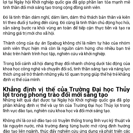
lợi tại Ngày hội Khởi nghiệp quốc gia đã góp phần lan tỏa mạnh mẽ
tinh thần đổi mới sáng tạo trong cộng đồng sinh viên.
Đó là tinh thần dám nghĩ, dám làm, dám thử thách bản thân và kiên
trì theo đuổi ý tưởng đến cùng. Đó cũng là tinh thần chủ động học hỏi,
sẵn sàng bước ra khỏi vùng an toàn để tiếp cận thực tiễn và tạo ra
những giá trị mới cho xã hội.
Thành công của dự án Spabug không chỉ là niềm tự hào của nhóm
sinh viên thực hiện mà còn là nguồn cảm hứng cho nhiều bạn trẻ
khác trên hành trình học tập, nghiên cứu và khởi nghiệp.
Trong bối cảnh xã hội đang thay đổi nhanh chóng dưới tác động của
khoa học công nghệ và chuyển đổi số, tinh thần sáng tạo và năng lực
thích ứng sẽ trở thành những yếu tố quan trọng giúp thế hệ trẻ khẳng
định vị thế của mình.
Khẳng định vị thế của Trường Đại học Thủy
lợi trong phong trào đổi mới sáng tạo
Những kết quả đạt được tại Ngày hội Khởi nghiệp quốc gia đã góp
phần khẳng định vị thế và uy tín của Trường Đại học Thủy lợi trong
lĩnh vực đào tạo, nghiên cứu khoa học và đổi mới sáng tạo.
Không chỉ là cơ sở đào tạo có truyền thống trong lĩnh vực kỹ thuật và
tài nguyên nước, nhà trường đang từng bước mở rộng định hướng
đào tạo liên ngành, thúc đẩy nghiên cứu ứng dụng và phát triển các