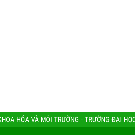
 KHOA HÓA VÀ MÔI TRƯỜNG - TRƯỜNG ĐẠI HỌC