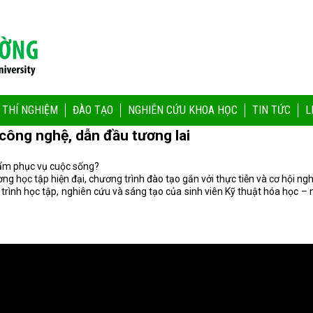
 THÍ NGHIỆM
ĐÀO TẠO
NGHIÊN CỨU KHOA HỌC
TIN TỨC
L
công nghệ, dẫn đầu tương lai
ẩm phục vụ cuộc sống?
học tập hiện đại, chương trình đào tạo gắn với thực tiễn và cơ hội nghề
ình học tập, nghiên cứu và sáng tạo của sinh viên Kỹ thuật hóa học –