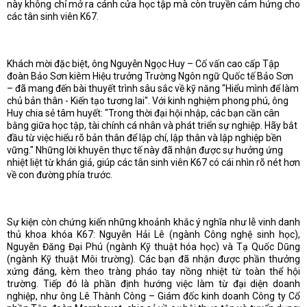
này không chỉ mở ra cánh cửa học tập mà còn truyền cảm hứng cho
các tân sinh viên K67.
Khách mời đặc biệt, ông Nguyễn Ngọc Huy – Cố vấn cao cấp Tập
đoàn Bảo Sơn kiêm Hiệu trưởng Trường Ngôn ngữ Quốc tế Bảo Sơn
– đã mang đến bài thuyết trình sâu sắc về kỹ năng "Hiểu mình để làm
chủ bản thân - Kiến tạo tương lai". Với kinh nghiệm phong phú, ông
Huy chia sẻ tâm huyết: "Trong thời đại hội nhập, các bạn cần cân
bằng giữa học tập, tài chính cá nhân và phát triển sự nghiệp. Hãy bắt
đầu từ việc hiểu rõ bản thân để lập chí, lập thân và lập nghiệp bền
vững." Những lời khuyên thực tế này đã nhận được sự hưởng ứng
nhiệt liệt từ khán giả, giúp các tân sinh viên K67 có cái nhìn rõ nét hơn
về con đường phía trước.
Sự kiện còn chứng kiến những khoảnh khắc ý nghĩa như lễ vinh danh
thủ khoa khóa K67: Nguyễn Hải Lê (ngành Công nghệ sinh học),
Nguyễn Đăng Đại Phú (ngành Kỹ thuật hóa học) và Tạ Quốc Dũng
(ngành Kỹ thuật Môi trường). Các bạn đã nhận được phần thưởng
xứng đáng, kèm theo tràng pháo tay nồng nhiệt từ toàn thể hội
trường. Tiếp đó là phần định hướng việc làm từ đại diện doanh
nghiệp, như ông Lê Thành Công – Giám đốc kinh doanh Công ty Cổ