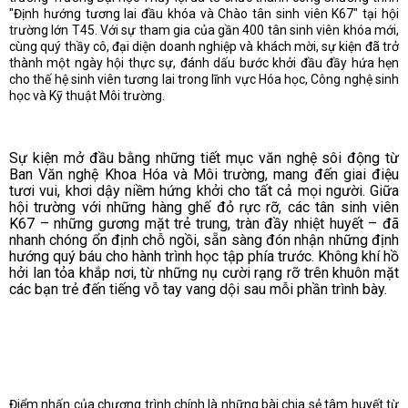
"Định hướng tương lai đầu khóa và Chào tân sinh viên K67" tại hội
trường lớn T45. Với sự tham gia của gần 400 tân sinh viên khóa mới,
cùng quý thầy cô, đại diện doanh nghiệp và khách mời, sự kiện đã trở
thành một ngày hội thực sự, đánh dấu bước khởi đầu đầy hứa hẹn
cho thế hệ sinh viên tương lai trong lĩnh vực Hóa học, Công nghệ sinh
học và Kỹ thuật Môi trường.
Sự kiện mở đầu bằng những tiết mục văn nghệ sôi động từ
Ban Văn nghệ Khoa Hóa và Môi trường, mang đến giai điệu
tươi vui, khơi dậy niềm hứng khởi cho tất cả mọi người. Giữa
hội trường với những hàng ghế đỏ rực rỡ, các tân sinh viên
K67 – những gương mặt trẻ trung, tràn đầy nhiệt huyết – đã
nhanh chóng ổn định chỗ ngồi, sẵn sàng đón nhận những định
hướng quý báu cho hành trình học tập phía trước. Không khí hồ
hởi lan tỏa khắp nơi, từ những nụ cười rạng rỡ trên khuôn mặt
các bạn trẻ đến tiếng vỗ tay vang dội sau mỗi phần trình bày.
Điểm nhấn của chương trình chính là những bài chia sẻ tâm huyết từ