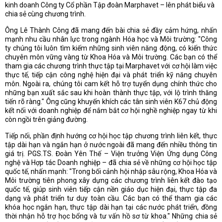
kinh doanh Công ty Cổ phần Tập đoàn Marphavet – lên phát biểu và
chia sẻ cùng chương trình.
Ông Lê Thành Công đã mang đến bài chia sẻ đầy cảm hứng, nhấn
mạnh nhu cầu nhân lực trong ngành Hóa học và Môi trường: "Công
ty chúng tôi luôn tìm kiếm những sinh viên năng động, có kiến thức
chuyên môn vững vàng từ Khoa Hóa và Môi trường. Các bạn có thể
tham gia các chương trình thực tập tại Marphavet với cơ hội làm việc
thực tế, tiếp cận công nghệ hiện đại và phát triển kỹ năng chuyên
môn. Ngoài ra, chúng tôi cam kết hỗ trợ tuyển dụng chính thức cho
những bạn xuất sắc sau khi hoàn thành thực tập, với lộ trình thăng
tiến rõ ràng." Ông cũng khuyến khích các tân sinh viên K67 chủ động
kết nối với doanh nghiệp để nắm bắt cơ hội nghề nghiệp ngay từ khi
còn ngồi trên giảng đường.
Tiếp nối, phần định hướng cơ hội học tập chương trình liên kết, thực
tập dài hạn và ngắn hạn ở nước ngoài đã mang đến nhiều thông tin
giá trị. PGS.TS. Đoàn Yên Thế – Viện trưởng Viện Ứng dụng Công
nghệ và Hợp tác Doanh nghiệp – đã chia sẻ về những cơ hội học tập
quốc tế, nhấn mạnh: "Trong bối cảnh hội nhập sâu rộng, Khoa Hóa và
Môi trường tiên phong xây dựng các chương trình liên kết đào tạo
quốc tế, giúp sinh viên tiếp cận nền giáo dục hiện đại, thực tập đa
dạng và phát triển tư duy toàn cầu. Các bạn có thể tham gia các
khóa học ngắn hạn, thực tập dài hạn tại các nước phát triển, đồng
thời nhận hỗ trợ học bổng và tư vấn hồ sơ từ khoa." Những chia sẻ