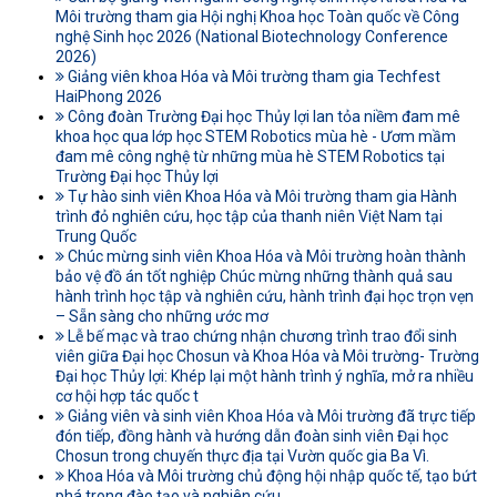
Môi trường tham gia Hội nghị Khoa học Toàn quốc về Công
nghệ Sinh học 2026 (National Biotechnology Conference
2026)
Giảng viên khoa Hóa và Môi trường tham gia Techfest
HaiPhong 2026
Công đoàn Trường Đại học Thủy lợi lan tỏa niềm đam mê
khoa học qua lớp học STEM Robotics mùa hè - Ươm mầm
đam mê công nghệ từ những mùa hè STEM Robotics tại
Trường Đại học Thủy lợi
Tự hào sinh viên Khoa Hóa và Môi trường tham gia Hành
trình đỏ nghiên cứu, học tập của thanh niên Việt Nam tại
Trung Quốc
Chúc mừng sinh viên Khoa Hóa và Môi trường hoàn thành
bảo vệ đồ án tốt nghiệp Chúc mừng những thành quả sau
hành trình học tập và nghiên cứu, hành trình đại học trọn vẹn
– Sẵn sàng cho những ước mơ
Lễ bế mạc và trao chứng nhận chương trình trao đổi sinh
viên giữa Đại học Chosun và Khoa Hóa và Môi trường- Trường
Đại học Thủy lợi: Khép lại một hành trình ý nghĩa, mở ra nhiều
cơ hội hợp tác quốc t
Giảng viên và sinh viên Khoa Hóa và Môi trường đã trực tiếp
đón tiếp, đồng hành và hướng dẫn đoàn sinh viên Đại học
Chosun trong chuyến thực địa tại Vườn quốc gia Ba Vì.
Khoa Hóa và Môi trường chủ động hội nhập quốc tế, tạo bứt
phá trong đào tạo và nghiên cứu