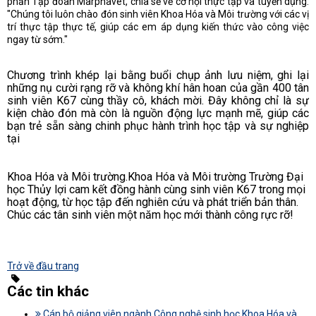
phần Tập đoàn Marphavet, chia sẻ về cơ hội thực tập và tuyển dụng:
"Chúng tôi luôn chào đón sinh viên Khoa Hóa và Môi trường với các vị
trí thực tập thực tế, giúp các em áp dụng kiến thức vào công việc
ngay từ sớm."
Chương trình khép lại bằng buổi chụp ảnh lưu niệm, ghi lại
những nụ cười rạng rỡ và không khí hân hoan của gần 400 tân
sinh viên K67 cùng thầy cô, khách mời. Đây không chỉ là sự
kiện chào đón mà còn là nguồn động lực mạnh mẽ, giúp các
bạn trẻ sẵn sàng chinh phục hành trình học tập và sự nghiệp
tại
Khoa Hóa và Môi trường.
Khoa Hóa và Môi trường Trường Đại
học Thủy lợi cam kết đồng hành cùng sinh viên K67 trong mọi
hoạt động, từ học tập đến nghiên cứu và phát triển bản thân.
Chúc các tân sinh viên một năm học mới thành công rực rỡ!
Trở về đầu trang
Các tin khác
Cán bộ giảng viên ngành Công nghệ sinh học Khoa Hóa và