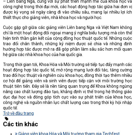
– Liên bang Nga, cùng với sự phát triển mạnh mẽ của khoa học và
công nghệ trong thời đại mới, các hoạt động hợp tác giữa hai đơn vị
được kỳ vọng sẽ ngày càng đi vào chiều sâu, mang lại nhiều lợi ích
thiết thực cho giảng viên, nhà khoa học và người học.
Cuộc gặp gỡ giữa các giảng viên Liên bang Nga và Việt Nam không
chỉ là một hoạt động đối ngoại mang ý nghĩa biểu tượng mà còn thể
hiện tinh thần gắn kết của cộng đồng học thuật quốc tế. Những cuộc
trao đổi chân thành, những kỷ niệm được sẻ chia và những định
hướng hợp tác được mở ra đã góp phần làm sâu sắc hơn mối quan
hệ giữa các nhà khoa học của hai quốc gia.
Trong thời gian tới, Khoa Hóa và Môi trường sẽ tiếp tục đẩy mạnh các
hoạt động hợp tác quốc tế, mở rộng mạng lưới đối tác, tăng cường
trao đổi học thuật và nghiên cứu khoa học, đồng thời tạo thêm nhiều
cơ hội để giảng viên và sinh viên được tiếp cận với môi trường học
thuật tiên tiến. Đây sẽ là nền tảng quan trọng để Khoa không ngừng
nâng cao chất lượng đào tạo, khẳng định vị thế trong hệ thống giáo
dục đại học và đóng góp tích cực vào sự phát triển của khoa học,
công nghệ và nguồn nhân lực chất lượng cao trong thời kỳ hội nhập
quốc tế.
Trở về đầu trang
Các tin khác
Giảng viên khoa Hóa và Môi trường tham gia Techfest