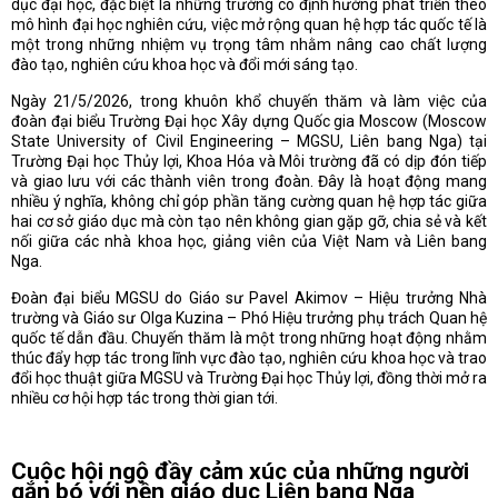
dục đại học, đặc biệt là những trường có định hướng phát triển theo
mô hình đại học nghiên cứu, việc mở rộng quan hệ hợp tác quốc tế là
một trong những nhiệm vụ trọng tâm nhằm nâng cao chất lượng
đào tạo, nghiên cứu khoa học và đổi mới sáng tạo.
Ngày 21/5/2026, trong khuôn khổ chuyến thăm và làm việc của
đoàn đại biểu Trường Đại học Xây dựng Quốc gia Moscow (Moscow
State University of Civil Engineering – MGSU, Liên bang Nga) tại
Trường Đại học Thủy lợi, Khoa Hóa và Môi trường đã có dịp đón tiếp
và giao lưu với các thành viên trong đoàn. Đây là hoạt động mang
nhiều ý nghĩa, không chỉ góp phần tăng cường quan hệ hợp tác giữa
hai cơ sở giáo dục mà còn tạo nên không gian gặp gỡ, chia sẻ và kết
nối giữa các nhà khoa học, giảng viên của Việt Nam và Liên bang
Nga.
Đoàn đại biểu MGSU do Giáo sư Pavel Akimov – Hiệu trưởng Nhà
trường và Giáo sư Olga Kuzina – Phó Hiệu trưởng phụ trách Quan hệ
quốc tế dẫn đầu. Chuyến thăm là một trong những hoạt động nhằm
thúc đẩy hợp tác trong lĩnh vực đào tạo, nghiên cứu khoa học và trao
đổi học thuật giữa MGSU và Trường Đại học Thủy lợi, đồng thời mở ra
nhiều cơ hội hợp tác trong thời gian tới.
Cuộc hội ngộ đầy cảm xúc của những người
gắn bó với nền giáo dục Liên bang Nga