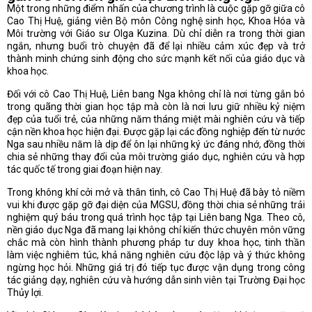
Một trong những điểm nhấn của chương trình là cuộc gặp gỡ giữa cô
Cao Thị Huệ, giảng viên Bộ môn Công nghệ sinh học, Khoa Hóa và
Môi trường với Giáo sư Olga Kuzina. Dù chỉ diễn ra trong thời gian
ngắn, nhưng buổi trò chuyện đã để lại nhiều cảm xúc đẹp và trở
thành minh chứng sinh động cho sức mạnh kết nối của giáo dục và
khoa học.
Đối với cô Cao Thị Huệ, Liên bang Nga không chỉ là nơi từng gắn bó
trong quãng thời gian học tập mà còn là nơi lưu giữ nhiều kỷ niệm
đẹp của tuổi trẻ, của những năm tháng miệt mài nghiên cứu và tiếp
cận nền khoa học hiện đại. Được gặp lại các đồng nghiệp đến từ nước
Nga sau nhiều năm là dịp để ôn lại những ký ức đáng nhớ, đồng thời
chia sẻ những thay đổi của môi trường giáo dục, nghiên cứu và hợp
tác quốc tế trong giai đoạn hiện nay.
Trong không khí cởi mở và thân tình, cô Cao Thị Huệ đã bày tỏ niềm
vui khi được gặp gỡ đại diện của MGSU, đồng thời chia sẻ những trải
nghiệm quý báu trong quá trình học tập tại Liên bang Nga. Theo cô,
nền giáo dục Nga đã mang lại không chỉ kiến thức chuyên môn vững
chắc mà còn hình thành phương pháp tư duy khoa học, tinh thần
làm việc nghiêm túc, khả năng nghiên cứu độc lập và ý thức không
ngừng học hỏi. Những giá trị đó tiếp tục được vận dụng trong công
tác giảng dạy, nghiên cứu và hướng dẫn sinh viên tại Trường Đại học
Thủy lợi.