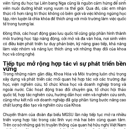
viên từng du học tại Liên bang Nga cũng là nguồn cảm hứng để sinh
viên nuôi dưỡng khát vọng vươn ra thế giới. Qua đó, các em nhận
thức rõ hơn rằng tri thức không có biên giới và việc không ngừng học
tập, rèn luyện là chìa khóa để thích ứng với môi trường làm việc quốc
tế trong tương lai.
Đồng thời, các hoạt động giao lưu quốc tế cũng góp phần hình thành
môi trường học tập năng động, cởi mở và đa văn hóa, nơi sinh viên
có điều kiện phát triển tư duy phản biện, kỹ năng giao tiếp, khả năng
làm việc nhóm và năng lực thích ứng với những thay đổi của khoa
học và công nghệ.
Tiếp tục mở rộng hợp tác vì sự phát triển bền
vững
Trong những năm gần đây, Khoa Hóa và Môi trường luôn chú trọng
xây dựng và phát triển các mối quan hệ hợp tác với các trường đại
học, viện nghiên cứu, tổ chức khoa học và doanh nghiệp trong và
ngoài nước. Các hoạt động trao đổi chuyên gia, tổ chức hội thảo
quốc tế, hợp tác nghiên cứu, hướng dẫn học viên và nghiên cứu sinh,
cũng như kết nối với doanh nghiệp đã góp phần từng bước nâng cao
chất lượng đào tạo và nghiên cứu của Khoa.
Chuyến thăm của đoàn đại biểu MGSU lần này tiếp tục mở ra nhiều
triển vọng hợp tác trong các lĩnh vực mà hai bên cùng quan tâm.
Trên cơ sở những giá trị truyền thống của quan hệ hữu nghị Việt Nam