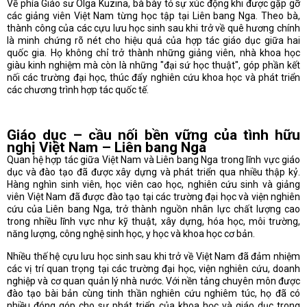
Về phía Giáo sư Olga Kuzina, bà bày tỏ sự xúc động khi được gặp gỡ
các giảng viên Việt Nam từng học tập tại Liên bang Nga. Theo bà,
thành công của các cựu lưu học sinh sau khi trở về quê hương chính
là minh chứng rõ nét cho hiệu quả của hợp tác giáo dục giữa hai
quốc gia. Họ không chỉ trở thành những giảng viên, nhà khoa học
giàu kinh nghiệm mà còn là những "đại sứ học thuật", góp phần kết
nối các trường đại học, thúc đẩy nghiên cứu khoa học và phát triển
các chương trình hợp tác quốc tế.
Giáo dục – cầu nối bền vững của tình hữu
nghị Việt Nam – Liên bang Nga
Quan hệ hợp tác giữa Việt Nam và Liên bang Nga trong lĩnh vực giáo
dục và đào tạo đã được xây dựng và phát triển qua nhiều thập kỷ.
Hàng nghìn sinh viên, học viên cao học, nghiên cứu sinh và giảng
viên Việt Nam đã được đào tạo tại các trường đại học và viện nghiên
cứu của Liên bang Nga, trở thành nguồn nhân lực chất lượng cao
trong nhiều lĩnh vực như kỹ thuật, xây dựng, hóa học, môi trường,
năng lượng, công nghệ sinh học, y học và khoa học cơ bản.
Nhiều thế hệ cựu lưu học sinh sau khi trở về Việt Nam đã đảm nhiệm
các vị trí quan trọng tại các trường đại học, viện nghiên cứu, doanh
nghiệp và cơ quan quản lý nhà nước. Với nền tảng chuyên môn được
đào tạo bài bản cùng tinh thần nghiên cứu nghiêm túc, họ đã có
nhiều đóng góp cho sự phát triển của khoa học và giáo dục trong