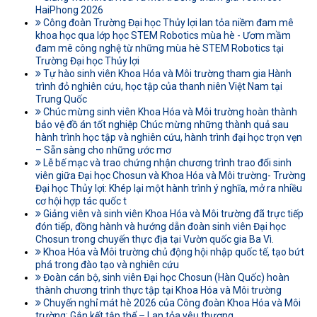
HaiPhong 2026
Công đoàn Trường Đại học Thủy lợi lan tỏa niềm đam mê
khoa học qua lớp học STEM Robotics mùa hè - Ươm mầm
đam mê công nghệ từ những mùa hè STEM Robotics tại
Trường Đại học Thủy lợi
Tự hào sinh viên Khoa Hóa và Môi trường tham gia Hành
trình đỏ nghiên cứu, học tập của thanh niên Việt Nam tại
Trung Quốc
Chúc mừng sinh viên Khoa Hóa và Môi trường hoàn thành
bảo vệ đồ án tốt nghiệp Chúc mừng những thành quả sau
hành trình học tập và nghiên cứu, hành trình đại học trọn vẹn
– Sẵn sàng cho những ước mơ
Lễ bế mạc và trao chứng nhận chương trình trao đổi sinh
viên giữa Đại học Chosun và Khoa Hóa và Môi trường- Trường
Đại học Thủy lợi: Khép lại một hành trình ý nghĩa, mở ra nhiều
cơ hội hợp tác quốc t
Giảng viên và sinh viên Khoa Hóa và Môi trường đã trực tiếp
đón tiếp, đồng hành và hướng dẫn đoàn sinh viên Đại học
Chosun trong chuyến thực địa tại Vườn quốc gia Ba Vì.
Khoa Hóa và Môi trường chủ động hội nhập quốc tế, tạo bứt
phá trong đào tạo và nghiên cứu
Đoàn cán bộ, sinh viên Đại học Chosun (Hàn Quốc) hoàn
thành chương trình thực tập tại Khoa Hóa và Môi trường
Chuyến nghỉ mát hè 2026 của Công đoàn Khoa Hóa và Môi
trường: Gắn kết tập thể – Lan tỏa yêu thương