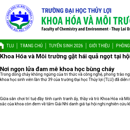
TLU
TRANG CHỦ
TUYỂN SINH 2026
GIỚI THIỆU
PHÒNG
Khoa Hóa và Môi trường gặt hái quả ngọt tại hộ
Nơi ngọn lửa đam mê khoa học bùng cháy
Trong dòng chảy không ngừng của tri thức và công nghệ, phong trào nghi
khoa học sinh viên lần thứ 39 của trường Đại học Thủy lợi (TLU) đã diễ
Giữa sân chơi trí tuệ đầy tính cạnh tranh ấy, thầy và trò Khoa Hóa và M
sắc của khoa còn đem về tấm Giải Nhì danh giá tại hội nghị nghiên cứu k