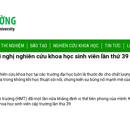
 THÍ NGHIỆM
ĐÀO TẠO
NGHIÊN CỨU KHOA HỌC
TIN TỨC
L
i nghị nghiên cứu khoa học sinh viên lần thứ 39
ên cứu khoa học tại các trường đại học luôn là thước đo cho chất lượng 
n ra trong không khí học thuật sôi nổi, chứng kiến sự bùng nổ mạnh mẽ c
ôi trường (HMT) đã một lần nữa khẳng định vị thế tiên phong của mình. K
hoa học sinh viên cấp trường lần thứ 39.