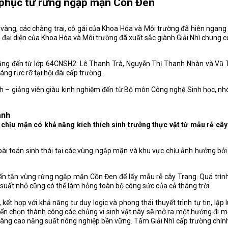
t phục từ rừng ngập mặn Cồn Đen
g vàng, các chàng trai, cô gái của Khoa Hóa và Môi trường đã hiên ngang
 đại diện của Khoa Hóa và Môi trường đã xuất sắc giành Giải Nhì chung cu
năng đến từ lớp 64CNSH2: Lê Thanh Trà, Nguyễn Thị Thanh Nhàn và Vũ 
áng rực rỡ tại hội đài cấp trường.
h – giảng viên giàu kinh nghiệm đến từ Bộ môn Công nghệ Sinh học, nhó
anh
t chịu mặn có khả năng kích thích sinh trưởng thực vật từ mẫu rễ c
ài toán sinh thái tại các vùng ngập mặn và khu vực chịu ảnh hưởng bở
 đến tận vùng rừng ngập mặn Cồn Đen để lấy mẫu rễ cây Trang. Quá trình
 sơ suất nhỏ cũng có thể làm hỏng toàn bộ công sức của cả tháng trời.
t hợp với khả năng tư duy logic và phong thái thuyết trình tự tin, lậ
uyển chọn thành công các chủng vi sinh vật này sẽ mở ra một hướng đi mớ
à nâng cao năng suất nông nghiệp bền vững. Tấm Giải Nhì cấp trường ch