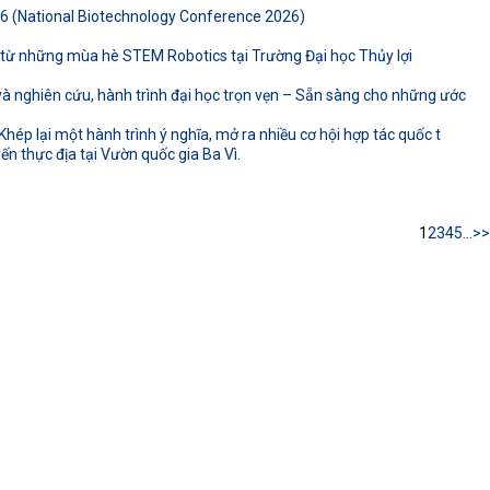
26 (National Biotechnology Conference 2026)
ừ những mùa hè STEM Robotics tại Trường Đại học Thủy lợi
 nghiên cứu, hành trình đại học trọn vẹn – Sẵn sàng cho những ước
hép lại một hành trình ý nghĩa, mở ra nhiều cơ hội hợp tác quốc t
n thực địa tại Vườn quốc gia Ba Vì.
1
2
3
4
5
...
>>