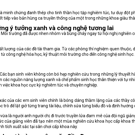
n là minh chứng đanh thép cho tinh thần học tập nghiêm túc, tư duy đột
iết tiếp vào bản hùng ca truyền thống của một trong những khoa giàu thà
ững ý tưởng xanh và công nghệ tương lai
 và Môi trường đã được nhen nhóm và bùng cháy ngay từ hội nghị nghiên c
ất lượng của các đề tài tham gia. Từ các phòng thí nghiệm quen thuộc, 
ực từ công nghệ hóa học, kỹ thuật môi trường cho đến công nghệ sinh học.
o. Các bạn sinh viên không còn bó hẹp nghiên cứu trong những lý thuyết
riển các nguồn năng lượng xanh và chế phẩm sinh học thân thiện với tự nh
àm việc khoa học cực kỳ nghiêm túc và chuyên nghiệp.
ác của các em sinh viên chính là bóng dáng thầm lặng của các thầy cô
trò để lật giở từng trang tài liệu, chỉnh sửa từng biểu đồ và định hướng
vừa là người anh người chị đi trước truyền lửa đam mê của đội ngũ giản
i thức của giảng viên đã tạo nên một mùa nghiên cứu khoa học cấp khoa 
h tích xuất sắc tại sân chơi cấp khoa này.