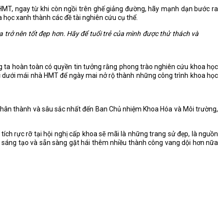
MT, ngay từ khi còn ngồi trên ghế giảng đường, hãy mạnh dạn bước ra
học xanh thành các đề tài nghiên cứu cụ thể.
 trở nên tốt đẹp hơn. Hãy để tuổi trẻ của mình được thử thách và
ng ta hoàn toàn có quyền tin tưởng rằng phong trào nghiên cứu khoa học
 dưới mái nhà HMT để ngày mai nở rộ thành những công trình khoa học
n chân thành và sâu sắc nhất đến Ban Chủ nhiệm Khoa Hóa và Môi trường,
h rực rỡ tại hội nghị cấp khoa sẽ mãi là những trang sử đẹp, là nguồn
u, sáng tạo và sẵn sàng gặt hái thêm nhiều thành công vang dội hơn nữa