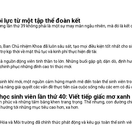
i lực từ một tập thể đoàn kết
ường lần thứ 39 không phải là một sự may mắn ngẫu nhiên, mà đó là kết 
Ban Chủ nhiệm Khoa đã luôn sâu sát, tạo mọi điều kiện tốt nhất cho sinh
ợ kịp thời về mặt thủ tục và kinh phí thực hiện đề tài.
à nguồn động viên tinh thần to lớn. Những buổi gặp gỡ, dặn dò, định hư
chinh phục những đỉnh cao tri thức mới.
inh khí mới, một nguồn cảm hứng mạnh mẽ đến toàn thể sinh viên tron
 khả năng giải quyết các vấn đề thực tiễn của cuộc sống nếu các em có đ
ọc sinh viên lần thứ 40: Viết tiếp giấc mơ xanh
nh phúc và những tấm bằng khen trang trọng. Thế nhưng, con đường ch
g hướng tới những mục tiêu cao hơn, xa hơn.
a Hóa và Môi trường đã chính thức phát động và kêu gọi toàn thể sinh v