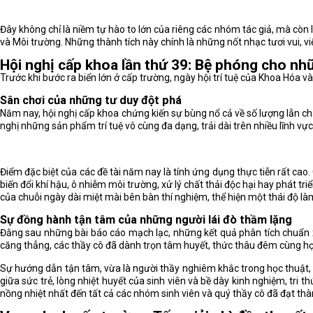
Đây không chỉ là niềm tự hào to lớn của riêng các nhóm tác giả, mà cò
và Môi trường. Những thành tích này chính là những nốt nhạc tươi vui, v
Hội nghị cấp khoa lần thứ 39: Bệ phóng cho nh
Trước khi bước ra biển lớn ở cấp trường, ngày hội trí tuệ của Khoa Hóa
Sân chơi của những tư duy đột phá
Năm nay, hội nghị cấp khoa chứng kiến sự bùng nổ cả về số lượng lẫn ch
nghị những sản phẩm trí tuệ vô cùng đa dạng, trải dài trên nhiều lĩnh v
Điểm đặc biệt của các đề tài năm nay là tính ứng dụng thực tiễn rất ca
biến đổi khí hậu, ô nhiễm môi trường, xử lý chất thải độc hại hay phát t
của chuỗi ngày dài miệt mài bên bàn thí nghiệm, thể hiện một thái độ l
Sự đồng hành tận tâm của những người lái đò thầm lặng
Đằng sau những bài báo cáo mạch lạc, những kết quả phân tích chuẩn x
căng thẳng, các thầy cô đã dành trọn tâm huyết, thức thâu đêm cùng học 
Sự hướng dẫn tận tâm, vừa là người thầy nghiêm khắc trong học thuật, 
giữa sức trẻ, lòng nhiệt huyết của sinh viên và bề dày kinh nghiệm, tr
nồng nhiệt nhất đến tất cả các nhóm sinh viên và quý thầy cô đã đạt thàn