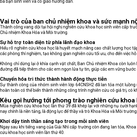
ba bạn sinh viên và cô giáo hướng dẫn.
Vai trò của ban chủ nhiệm khoa và sức mạnh nộ
Thành công vang dội tại hội nghị nghiên cứu khoa học sinh viên cấp tr
Chủ nhiệm Khoa Hóa và Môi trường.
Sự hỗ trợ toàn diện từ phía lãnh đạo khoa
Hiểu rõ nghiên cứu khoa học là huyết mạch nâng cao chất lượng học tập, 
các phòng thí nghiệm, tạo không gian nghiên cứu tối ưu, cho đến việc hỗ tr
Không chỉ dừng lại ở khía cạnh vật chất, Ban Chủ nhiệm Khoa còn luôn l
đường đã tiếp thêm cho các em ngọn lửa tự tin, giúp các em vững bước 
Chuyển hóa tri thức thành hành động thực tiễn
Sự thành công của nhóm sinh viên lớp 64CNSH2 đã lan tỏa một luồng s
hoàn toàn có thể biến thành những công trình nghiên cứu có giá trị, có
Kêu gọi hướng tới phong trào nghiên cứu khoa h
Mùa nghiên cứu khoa học lần thứ 39 đã khép lại với những nụ cười hạ
nay chính là nền tảng, là động lực để thầy và trò Khoa Hóa và Môi trườn
Khơi dậy tinh thần sáng tạo trong mỗi sinh viên
Ngay sau khi tiếng vang của Giải Nhì cấp trường còn đang lan tỏa, Kho
cứu khoa học sinh viên lần thứ 40.