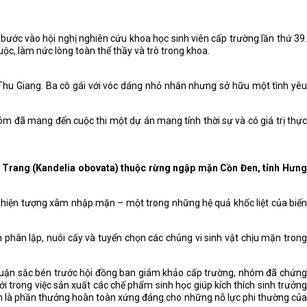
 bước vào hội nghị nghiên cứu khoa học sinh viên cấp trường lần thứ 39.
ộc, làm nức lòng toàn thể thầy và trò trong khoa.
Thu Giang. Ba cô gái với vóc dáng nhỏ nhắn nhưng sở hữu một tình yêu
m đã mang đến cuộc thi một dự án mang tính thời sự và có giá trị thực
ây Trang (Kandelia obovata) thuộc rừng ngập mặn Cồn Đen, tỉnh Hưn
i hiện tượng xâm nhập mặn – một trong những hệ quả khốc liệt của biến
 phân lập, nuôi cấy và tuyển chọn các chủng vi sinh vật chịu mặn trong
p luận sắc bén trước hội đồng ban giám khảo cấp trường, nhóm đã chứng
i trong việc sản xuất các chế phẩm sinh học giúp kích thích sinh trưởng
ính là phần thưởng hoàn toàn xứng đáng cho những nỗ lực phi thường của