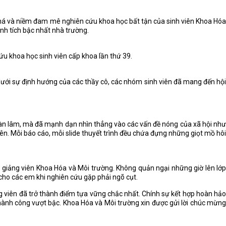
 phá và niềm đam mê nghiên cứu khoa học bất tận của sinh viên Khoa Hóa
nh tích bậc nhất nhà trường.
ứu khoa học sinh viên cấp khoa lần thứ 39.
dưới sự định hướng của các thầy cô, các nhóm sinh viên đã mang đến hội
 hàn lâm, mà đã mạnh dạn nhìn thẳng vào các vấn đề nóng của xã hội như
iên. Mỗi báo cáo, mỗi slide thuyết trình đều chứa đựng những giọt mồ hôi
 giảng viên Khoa Hóa và Môi trường. Không quản ngại những giờ lên lớp
 cho các em khi nghiên cứu gặp phải ngõ cụt.
g viên đã trở thành điểm tựa vững chắc nhất. Chính sự kết hợp hoàn hảo
thành công vượt bậc. Khoa Hóa và Môi trường xin được gửi lời chúc mừng