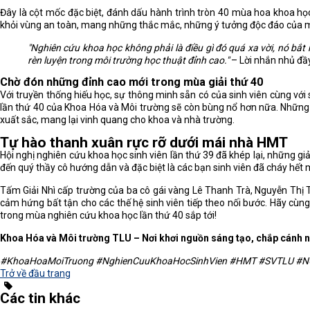
Đây là cột mốc đặc biệt, đánh dấu hành trình tròn 40 mùa hoa khoa h
khỏi vùng an toàn, mang những thắc mắc, những ý tưởng độc đáo của mìn
"Nghiên cứu khoa học không phải là điều gì đó quá xa vời, nó bắ
rèn luyện trong môi trường học thuật đỉnh cao."
– Lời nhắn nhủ đầ
Chờ đón những đỉnh cao mới trong mùa giải thứ 40
Với truyền thống hiếu học, sự thông minh sẵn có của sinh viên cùng vớ
lần thứ 40 của Khoa Hóa và Môi trường sẽ còn bùng nổ hơn nữa. Nhữn
xuất sắc, mang lại vinh quang cho khoa và nhà trường.
Tự hào thanh xuân rực rỡ dưới mái nhà HMT
Hội nghị nghiên cứu khoa học sinh viên lần thứ 39 đã khép lại, những 
đến quý thầy cô hướng dẫn và đặc biệt là các bạn sinh viên đã cháy hết m
Tấm Giải Nhì cấp trường của ba cô gái vàng Lê Thanh Trà, Nguyễn Thị T
cảm hứng bất tận cho các thế hệ sinh viên tiếp theo nối bước. Hãy cùn
trong mùa nghiên cứu khoa học lần thứ 40 sắp tới!
Khoa Hóa và Môi trường TLU – Nơi khơi nguồn sáng tạo, chắp cánh 
#KhoaHoaMoiTruong #NghienCuuKhoaHocSinhVien #HMT #SVTLU #
Trở về đầu trang
Các tin khác