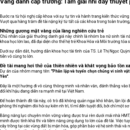
Vang danh cấp trường: Tấm giải nhì đầy thuyế
Bước ra từ hội nghị cấp khoa với sự tự tin và hành trang kiến thức vữn
Vượt qua hàng trăm đề tài nặng ký từ tất cả các khoa trong toàn trường,
Những gương mặt vàng của làng nghiên cứu trẻ
Chủ nhân của giải thưởng danh giá này chính là nhóm ba nữ sinh tài 
khoa học lớn lao, đã đại diện cho thế hệ trẻ Khoa Hóa và Môi trường tỏa s
Dưới sự dẫn dắt, hướng dẫn khoa học tài tình của TS. Lê Thị Ngọc Quỳn
tiễn vô cùng to lớn.
Đề tài mang hơi thở của thiên nhiên và khát vọng bảo tồn x
Dự án của nhóm mang tên:
"Phân lập và tuyển chọn chủng vi sinh vậ
Yên"
.
Đây là một hướng đi vô cùng thông minh và nhân văn, đánh thẳng vào b
đổi khí hậu đang diễn ra mạnh mẽ tại Việt Nam.
Để hoàn thành đề tài này, cô trò đã không quản ngại khó khăn, lặn lội
phòng thí nghiệm đòi hỏi sự kiên nh trì, tỉ mỉ đến tuyệt đối, bởi chỉ một
Bằng năng lực chuyên môn vững vàng được trui rèn dưới mái nhà HMT, kế
minh được tính khả thi và tiềm năng ứng dụng to lớn của đề tài. Việc t
cây trồng tại các vùng đất bị mặn hóa, góp phần bảo vệ hệ sinh thái v