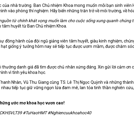
ọc của nhà trường. Ban Chủ nhiệm Khoa mong muốn mỗi bạn sinh viên H
h vào phòng thí nghiệm. Hãy biến những trăn trở về môi trường, về hóa 
t nguồn từ chính khát vọng muốn làm cho cuộc sống xung quanh chúng ta
y tâm huyết từ Ban Chủ nhiệm Khoa.
i sự đồng hành của đội ngũ giảng viên tâm huyết, giàu kinh nghiệm, chú
g hạt giống ý tưởng hôm nay sẽ tiếp tục được ươm mầm, được chăm sóc
giải thưởng danh giá đã tìm được chủ nhân xứng đáng. Xin gửi lời cảm ơ
ình vì tình yêu khoa học.
hanh Nhàn, Vũ Thu Giang cùng TS. Lê Thị Ngọc Quỳnh và những thành tíc
g nhau tiếp tục giữ vững ngọn lửa đam mê, lan tỏa tinh thần nghiên cứ
những ước mơ khoa học vươn cao!
NCKHSVLT39 #TuHaoHMT #Nghiencuukhoahoc40