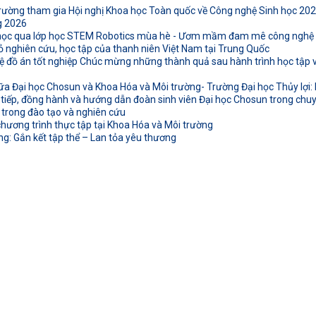
rường tham gia Hội nghị Khoa học Toàn quốc về Công nghệ Sinh học 20
g 2026
 học qua lớp học STEM Robotics mùa hè - Ươm mầm đam mê công nghệ t
ỏ nghiên cứu, học tập của thanh niên Việt Nam tại Trung Quốc
 đồ án tốt nghiệp Chúc mừng những thành quả sau hành trình học tập và
ữa Đại học Chosun và Khoa Hóa và Môi trường- Trường Đại học Thủy lợi: K
 tiếp, đồng hành và hướng dẫn đoàn sinh viên Đại học Chosun trong chuyế
 trong đào tạo và nghiên cứu
hương trình thực tập tại Khoa Hóa và Môi trường
: Gắn kết tập thể – Lan tỏa yêu thương