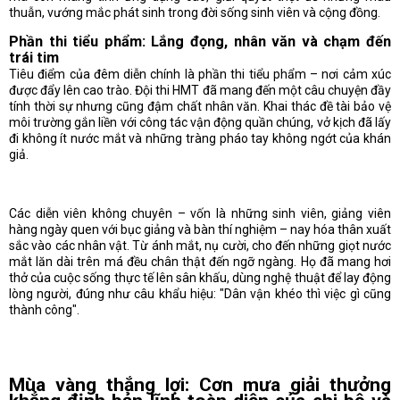
thuẫn, vướng mắc phát sinh trong đời sống sinh viên và cộng đồng.
Phần thi tiểu phẩm: Lắng đọng, nhân văn và chạm đến
trái tim
Tiêu điểm của đêm diễn chính là phần thi tiểu phẩm – nơi cảm xúc
được đẩy lên cao trào. Đội thi HMT đã mang đến một câu chuyện đầy
tính thời sự nhưng cũng đậm chất nhân văn. Khai thác đề tài bảo vệ
môi trường gắn liền với công tác vận động quần chúng, vở kịch đã lấy
đi không ít nước mắt và những tràng pháo tay không ngớt của khán
giả.
Các diễn viên không chuyên – vốn là những sinh viên, giảng viên
hàng ngày quen với bục giảng và bàn thí nghiệm – nay hóa thân xuất
sắc vào các nhân vật. Từ ánh mắt, nụ cười, cho đến những giọt nước
mắt lăn dài trên má đều chân thật đến ngỡ ngàng. Họ đã mang hơi
thở của cuộc sống thực tế lên sân khấu, dùng nghệ thuật để lay động
lòng người, đúng như câu khẩu hiệu: "Dân vận khéo thì việc gì cũng
thành công".
Mùa vàng thắng lợi: Cơn mưa giải thưởng