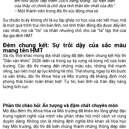
em như được tiếp thêm 200% năng lượng. Sự hiện diện
của thầy cô chính là chỗ dựa tinh thần lớn nhất của đội."
– Một thành viên trong đội thi xúc động chia sẻ.
Sự chuẩn bị ấy không chỉ là sự lắp ghép cơ học của các tiết mục, mà
là một quá trình trui rèn bản lĩnh, nơi tinh thần đồng đội được đẩy lên
cao nhất, nơi cái "tôi" cá nhân nhường chỗ cho cái "ta" tập thể của
đại gia đình HMT.
Đêm chung kết: Sự trỗi dậy của sắc màu
mang tên HMT
Và rồi, thời khắc mong đợi nhất cũng đã đến. Đêm chung kết Hội thi
"Dân vận khéo" 2026 diễn ra trong sự kỳ vọng và bùng nổ của toàn
trường. Các đội thi mang đến những màu sắc, những thế mạnh
riêng, tạo nên một áp lực không hề nhỏ. Thế nhưng, ngay từ khi bước
ra sân khấu, đội thi Khoa Hóa và Môi trường đã khẳng định một
phong thái hoàn toàn khác biệt: Tự tin, bản lĩnh và tràn đầy năng
lượng tích cực.
Phần thi chào hỏi: Ấn tượng và đậm chất chuyên môn
Mở đầu đêm thi, Khoa Hóa và Môi trường đã khéo léo lồng ghép đặc
trưng ngành nghề của mình vào phần chào hỏi một cách vô cùng
duyên dáng. Không còn là những định nghĩa khô khan về Hóa học
hay Môi trường, đội thi đã biến chúng thành những thông điệp dân