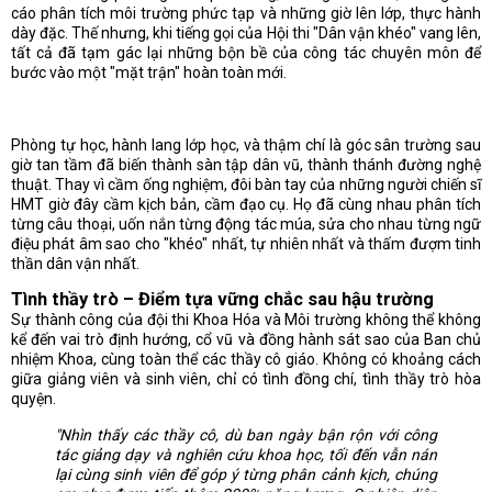
cáo phân tích môi trường phức tạp và những giờ lên lớp, thực hành
dày đặc. Thế nhưng, khi tiếng gọi của Hội thi "Dân vận khéo" vang lên,
tất cả đã tạm gác lại những bộn bề của công tác chuyên môn để
bước vào một "mặt trận" hoàn toàn mới.
Phòng tự học, hành lang lớp học, và thậm chí là góc sân trường sau
giờ tan tầm đã biến thành sàn tập dân vũ, thành thánh đường nghệ
thuật. Thay vì cầm ống nghiệm, đôi bàn tay của những người chiến sĩ
HMT giờ đây cầm kịch bản, cầm đạo cụ. Họ đã cùng nhau phân tích
từng câu thoại, uốn nắn từng động tác múa, sửa cho nhau từng ngữ
điệu phát âm sao cho "khéo" nhất, tự nhiên nhất và thấm đượm tinh
thần dân vận nhất.
Tình thầy trò – Điểm tựa vững chắc sau hậu trường
Sự thành công của đội thi Khoa Hóa và Môi trường không thể không
kể đến vai trò định hướng, cổ vũ và đồng hành sát sao của Ban chủ
nhiệm Khoa, cùng toàn thể các thầy cô giáo. Không có khoảng cách
giữa giảng viên và sinh viên, chỉ có tình đồng chí, tình thầy trò hòa
quyện.
"Nhìn thấy các thầy cô, dù ban ngày bận rộn với công
tác giảng dạy và nghiên cứu khoa học, tối đến vẫn nán
lại cùng sinh viên để góp ý từng phân cảnh kịch, chúng