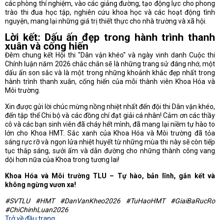
các phòng thí nghiệm, vào các giảng đường, tạo động lực cho phong
trào thi đua học tập, nghiên cứu khoa học và các hoạt động tình
nguyện, mang lại những giá trị thiết thực cho nhà trường và xã hội.
Lời kết: Dấu ấn đẹp trong hành trình thanh
xuân và cống hiến
Đêm chung kết Hội thi "Dân vận khéo" và ngày vinh danh Cuộc thi
Chính luận năm 2026 chắc chắn sẽ là những trang sử đáng nhớ, một
dấu ấn son sắc và là một trong những khoảnh khắc đẹp nhất trong
hành trình thanh xuân, cống hiến của mỗi thành viên Khoa Hóa và
Môi trường.
Xin được gửi lời chúc mừng nồng nhiệt nhất đến đội thi Dân vận khéo,
đến tập thể Chi bộ và các đồng chí đạt giải cá nhân! Cảm ơn các thầy
cô và các bạn sinh viên đã cháy hết mình, đã mang lại niềm tự hào to
lớn cho Khoa HMT. Sắc xanh của Khoa Hóa và Môi trường đã tỏa
sáng rực rỡ và ngọn lửa nhiệt huyết từ những mùa thi này sẽ còn tiếp
tục thắp sáng, sưởi ấm và dẫn đường cho những thành công vang
dội hơn nữa của Khoa trong tương lai!
Khoa Hóa và Môi trường TLU – Tự hào, bản lĩnh, gắn kết và
không ngừng vươn xa!
#SVTLU #HMT #DanVanKheo2026 #TuHaoHMT #GiaiBaRucRo
#ChiChinhLuan2026
Trở về đầu trang