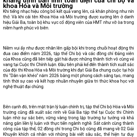
khẳng định bản lĩnh toàn diện của chi bộ và
khoa Hóa và Môi trường
Khi tiếng nhạc hiệu công bố kết quả vang lên, cả khán phòng như nín
thở. Và khi cái tên Khoa Hóa và Môi trường được xướng lên ở danh
hiệu Giải Ba, toàn bộ khu vực cổ động viên của HMT như vỡ òa trong
niềm hạnh phúc vô biên.
Niềm vui ấy như được nhân lên gấp bội khi trong chuỗi hoạt động thi
đua cao điểm năm 2026, tập thể Chi bộ và các đồng chí Đảng viên
của Khoa cũng đã liên tiếp gặt hái được những thành tích vô cùng vẻ
vang tại Cuộc thi Chính luận. Đầu tiên phải kể đến thành tích xuất sắc
của đội thi Khoa Hóa và Môi trường khi đạt Giải Ba chung cuộc tại hội
thi "Dân vận khéo" năm 2026 bằng một phong cách sáng tạo, mang
tính thời sự cao và kết hợp nhuần nhuyễn giữa tri thức khoa học với
nghệ thuật đại chúng.
Bên cạnh đó, trên mặt trận lý luận chính trị, tập thể Chi bộ Hóa và Môi
trường cũng đã xuất sắc rinh về Giải Ba tập thể tại Cuộc thi Chính
luận nhờ sự sắc bén, vững vàng trong lập trường tư tưởng và khả
năng gắn liền lý luận với thực tiễn ngành nghề. Sát cánh cùng thành
công của tập thể, 02 đồng chí trong Chi bộ cũng đã mang về 02 Giải
Khuyến khích cá nhân với những bài viết sâu sắc, thể hiện tư duy