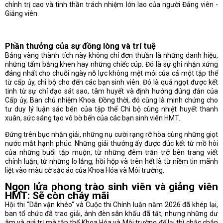
chính trị cao và tinh thần trách nhiệm lớn lao của người Đảng viên -
Giảng viên.
Phần thưởng của sự đồng lòng và trí tuệ
Bảng vàng thành tích này không chỉ đơn thuần là những danh hiệu,
những tấm bằng khen hay những chiếc cúp. Đó là sự ghi nhận xứng
đáng nhất cho chuỗi ngày nỗ lực không mệt mỏi của cả một tập thể
từ cấp ủy, chi bộ cho đến các bạn sinh viên. Đó là quả ngọt được kết
tinh từ sự chỉ đạo sát sao, tâm huyết và định hướng đúng đắn của
Cấp ủy, Ban chủ nhiệm Khoa. Đồng thời, đó cũng là minh chứng cho
tư duy lý luận sắc bén của tập thể Chi bộ cùng nhiệt huyết thanh
xuân, sức sáng tạo vô bờ bến của các bạn sinh viên HMT.
Đứng trên bục nhận giải, những nụ cười rạng rỡ hòa cùng những giọt
nước mắt hạnh phúc. Những giải thưởng ấy được đúc kết từ mồ hôi
của những buổi tập muộn, từ những đêm trăn trở bên trang viết
chính luận, từ những lo lắng, hồi hộp và trên hết là từ niềm tin mãnh
liệt vào màu cờ sắc áo của Khoa Hóa và Môi trường.
Ngọn lửa phong trào sinh viên và giảng viên
HMT: Sẽ còn cháy mãi
Hội thi "Dân vận khéo" và Cuộc thi Chính luận năm 2026 đã khép lại,
ban tổ chức đã trao giải, ánh đèn sân khấu đã tắt, nhưng những dư
âm và giá trị mà tập thể Khoa Hóa và Môi trường để lại thì chắc chắn