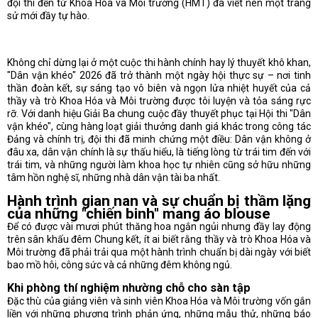
đội thi đến từ Khoa Hóa và Môi trường (HMT) đã viết nên một trang
sử mới đầy tự hào.
Không chỉ dừng lại ở một cuộc thi hành chính hay lý thuyết khô khan,
"Dân vận khéo" 2026 đã trở thành một ngày hội thực sự – nơi tinh
thần đoàn kết, sự sáng tạo vô biên và ngọn lửa nhiệt huyết của cả
thầy và trò Khoa Hóa và Môi trường được tôi luyện và tỏa sáng rực
rỡ. Với danh hiệu Giải Ba chung cuộc đầy thuyết phục tại Hội thi "Dân
vận khéo", cùng hàng loạt giải thưởng danh giá khác trong công tác
Đảng và chính trị, đội thi đã minh chứng một điều: Dân vận không ở
đâu xa, dân vận chính là sự thấu hiểu, là tiếng lòng từ trái tim đến với
trái tim, và những người làm khoa học tự nhiên cũng sở hữu những
tâm hồn nghệ sĩ, những nhà dân vận tài ba nhất.
Hành trình gian nan và sự chuẩn bị thầm lặng
của những "chiến binh" mang áo blouse
Để có được vài mươi phút thăng hoa ngắn ngủi nhưng đầy lay động
trên sân khấu đêm Chung kết, ít ai biết rằng thầy và trò Khoa Hóa và
Môi trường đã phải trải qua một hành trình chuẩn bị dài ngày với biết
bao mồ hôi, công sức và cả những đêm không ngủ.
Khi phòng thí nghiệm nhường chỗ cho sàn tập
Đặc thù của giảng viên và sinh viên Khoa Hóa và Môi trường vốn gắn
liền với những phương trình phản ứng, những mẫu thử, những báo