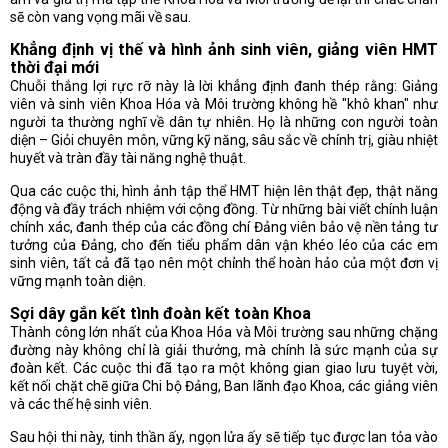
sẽ còn vang vọng mãi về sau.
Khẳng định vị thế và hình ảnh sinh viên, giảng viên HMT
thời đại mới
Chuỗi thắng lợi rực rỡ này là lời khẳng định đanh thép rằng: Giảng
viên và sinh viên Khoa Hóa và Môi trường không hề "khô khan" như
người ta thường nghĩ về dân tự nhiên. Họ là những con người toàn
diện – Giỏi chuyên môn, vững kỹ năng, sâu sắc về chính trị, giàu nhiệt
huyết và tràn đầy tài năng nghệ thuật.
Qua các cuộc thi, hình ảnh tập thể HMT hiện lên thật đẹp, thật năng
động và đầy trách nhiệm với cộng đồng. Từ những bài viết chính luận
chính xác, đanh thép của các đồng chí Đảng viên bảo vệ nền tảng tư
tưởng của Đảng, cho đến tiểu phẩm dân vận khéo léo của các em
sinh viên, tất cả đã tạo nên một chỉnh thể hoàn hảo của một đơn vị
vững mạnh toàn diện.
Sợi dây gắn kết tình đoàn kết toàn Khoa
Thành công lớn nhất của Khoa Hóa và Môi trường sau những chặng
đường này không chỉ là giải thưởng, mà chính là sức mạnh của sự
đoàn kết. Các cuộc thi đã tạo ra một không gian giao lưu tuyệt vời,
kết nối chặt chẽ giữa Chi bộ Đảng, Ban lãnh đạo Khoa, các giảng viên
và các thế hệ sinh viên.
Sau hội thi này, tinh thần ấy, ngọn lửa ấy sẽ tiếp tục được lan tỏa vào