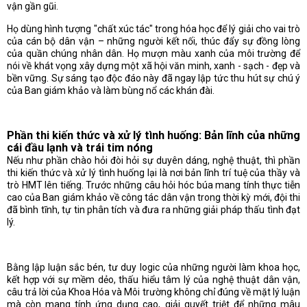
vận gần gũi.
Họ dùng hình tượng "chất xúc tác" trong hóa học để lý giải cho vai trò
của cán bộ dân vận – những người kết nối, thúc đẩy sự đồng lòng
của quần chúng nhân dân. Họ mượn màu xanh của môi trường để
nói về khát vọng xây dựng một xã hội văn minh, xanh - sạch - đẹp và
bền vững. Sự sáng tạo độc đáo này đã ngay lập tức thu hút sự chú ý
của Ban giám khảo và làm bùng nổ các khán đài.
Phần thi kiến thức và xử lý tình huống: Bản lĩnh của những
cái đầu lạnh và trái tim nóng
Nếu như phần chào hỏi đòi hỏi sự duyên dáng, nghệ thuật, thì phần
thi kiến thức và xử lý tình huống lại là nơi bản lĩnh trí tuệ của thầy và
trò HMT lên tiếng. Trước những câu hỏi hóc búa mang tính thực tiễn
cao của Ban giám khảo về công tác dân vận trong thời kỳ mới, đội thi
đã bình tĩnh, tự tin phân tích và đưa ra những giải pháp thấu tình đạt
lý.
Bằng lập luận sắc bén, tư duy logic của những người làm khoa học,
kết hợp với sự mềm dẻo, thấu hiểu tâm lý của nghệ thuật dân vận,
câu trả lời của Khoa Hóa và Môi trường không chỉ đúng về mặt lý luận
mà còn mang tính ứng dụng cao, giải quyết triệt để những mâu