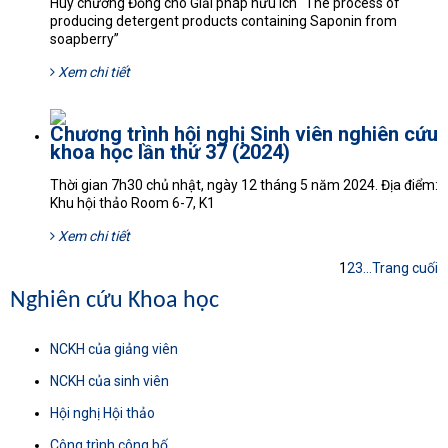
Huy chương Đồng cho Giải pháp hữu ích “The process of
producing detergent products containing Saponin from
soapberry”
Xem chi tiết
Chương trình hội nghị Sinh viên nghiên cứu
khoa học lần thứ 37 (2024)
Thời gian 7h30 chủ nhật, ngày 12 tháng 5 năm 2024. Địa điểm:
Khu hội thảo Room 6-7, K1
Xem chi tiết
1
2
3
...
Trang cuối
Nghiên cứu Khoa học
NCKH của giảng viên
NCKH của sinh viên
Hội nghị Hội thảo
Công trình công bố