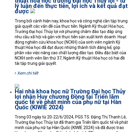
thuật hóa học trường Đại học Thủy lợi - từ
lý luận đến thực tiễn, lợi ích và kết quả đạt
được
Trong bối cảnh hiện nay, khoa học và công nghệ cần tập trung
giải quyết các vấn đề của thực tiễn. Ngành Kỹ thuật Hóa học,
Trường Đại học Thủy lợi với phương châm đào tạo đáp ứng
nhu cầu xã hội và gắn với thực tiễn sản xuất kinh doanh. Hoạt
động nghiên cứu khoa học (NCKH) của sinh viên ngành Kỹ
thuật Hóa học đã đạt được những thành tích đáng kể, góp
phần vào việc nâng cao chất lượng đào tạo. Điều đặc biệt của
NCKH sinh viên lần thứ 37, Ngành Kỹ thuật Hóa học có hai đề
tài tập trung giải quyết.
Xem chi tiết
Hai nhà khoa học nữ Trường Đại học Thủy
lợi nhận Huy chương Đồng tại Triển lãm
quốc tế về phát minh của phụ nữ tại Hàn
Quốc (KIWIE 2024)
Trong 03 ngày từ 20-22/6/2024, PGS.TS. Đặng Thị Thanh Lê,
Trường Đại học Thủy lợi đã tham gia Triển lãm quốc tế về phát
minh của phụ nữ tại Hàn Quốc (KIWIE 2024) và đã được trao