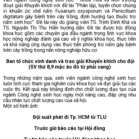
đoạt giải Khuyến khích với đề tài “Phân lập, tuyển chọn chủng
vi khuẩn ức chế nấm Fusarium oxysporum và Penicillium
digitatum gây bệnh trên cây trồng, định hướng tạo thuốc trừ
nấm sinh học”. Đề tài này do giảng viên TS. Trịnh Đình Khá và
TS. Nguyễn Thị Thu Hiền hướng dẫn. Đề tài được hội đồng
khoa học gồm các chuyên gia đầu ngành trong lĩnh vực khoa
học nông nghiệp đánh giá cao về ý nghĩa khoa học, thực tiễn
và khả năng ứng dụng vào thực tiễn phòng trừ nấm gây bệnh
trên cây trồng trong nền nông nghiệp hữu cơ.
Ban tổ chức vinh danh và trao giải Khuyến khích cho đội
(SV thứ 8,9 mặc áo đỏ từ phải sang)
Trong những năm qua, sinh viên ngành công nghệ sinh học
luôn tích cực tham gia nghiên cứu khoa học và đạt giải tại các
cuộc thi. Kết quả này khẳng định cho chất lượng đạo tạo của
ngành Công nghệ sinh học ngày một nâng cao, đáp ứng nhu
cầu nhân lực chất lượng cao của xã hội.
Một số hình ảnh:
Đội xuất phát đi Tp. HCM từ TLU
Trước giờ báo cáo tại Hội đồng