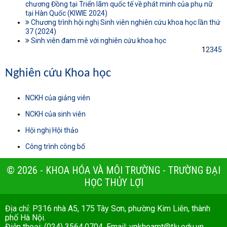
chương Đồng tại Triển lãm quốc tế về phát minh của phụ nữ
tại Hàn Quốc (KIWIE 2024)
Chương trình hội nghị Sinh viên nghiên cứu khoa học lần thứ
37 (2024)
Sinh viên đam mê với nghiên cứu khoa học
1
2
3
4
5
Nghiên cứu Khoa học
NCKH của giảng viên
NCKH của sinh viên
Hội nghị Hội thảo
Công trình công bố
© 2026 - KHOA HÓA VÀ MÔI TRƯỜNG - TRƯỜNG ĐẠI
HỌC THỦY LỢI
Địa chỉ: P316 nhà A5, 175 Tây Sơn, phường Kim Liên, thành
phố Hà Nội.
Điện thoại: (024) 3564.0704. Email:
vpkhoamt@tlu.edu.vn