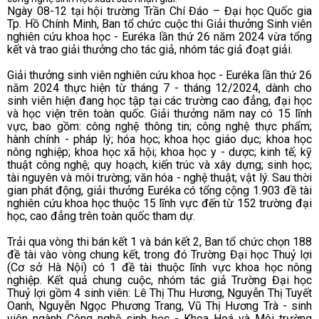
Ngày 08-12 tại hội trường Trần Chí Đáo – Đại học Quốc gia
Tp. Hồ Chính Minh, Ban tổ chức cuộc thi Giải thưởng Sinh viên
nghiên cứu khoa học - Euréka lần thứ 26 năm 2024 vừa tổng
kết và trao giải thưởng cho tác giả, nhóm tác giả đoạt giải.
Giải thưởng sinh viên nghiên cứu khoa học - Euréka lần thứ 26
năm 2024 thực hiện từ tháng 7 - tháng 12/2024, dành cho
sinh viên hiện đang học tập tại các trường cao đẳng, đại học
và học viện trên toàn quốc. Giải thưởng năm nay có 15 lĩnh
vực, bao gồm: công nghệ thông tin; công nghệ thực phẩm;
hành chính - pháp lý; hóa học; khoa học giáo dục; khoa học
nông nghiệp; khoa học xã hội; khoa học y - dược; kinh tế; kỹ
thuật công nghệ; quy hoạch, kiến trúc và xây dựng; sinh học;
tài nguyên và môi trường; văn hóa - nghệ thuật; vật lý. Sau thời
gian phát động, giải thưởng Euréka có tổng cộng 1.903 đề tài
nghiên cứu khoa học thuộc 15 lĩnh vực đến từ 152 trường đại
học, cao đẳng trên toàn quốc tham dự.
Trải qua vòng thi bán kết 1 và bán kết 2, Ban tổ chức chọn 188
đề tài vào vòng chung kết, trong đó Trường Đại học Thuỷ lợi
(Cơ sở Hà Nội) có 1 đề tài thuộc lĩnh vực khoa học nông
nghiệp. Kết quả chung cuộc, nhóm tác giả Trường Đại học
Thuỷ lợi gồm 4 sinh viên: Lê Thị Thu Hương, Nguyễn Thị Tuyết
Oanh, Nguyễn Ngọc Phương Trang, Vũ Thị Hương Trà - sinh
viên ngành Công nghệ sinh học - Khoa Hoá và Môi trường