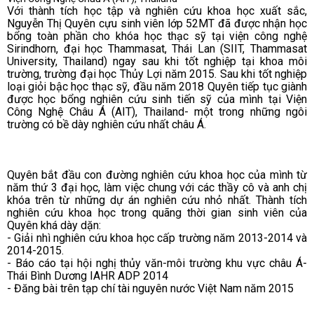
Với thành tích học tập và nghiên cứu khoa học xuất sắc,
Nguyễn Thị Quyên cựu sinh viên lớp 52MT đã được nhận học
bổng toàn phần cho khóa học thạc sỹ tại viện công nghệ
Sirindhorn, đại học Thammasat, Thái Lan (SIIT, Thammasat
University, Thailand) ngay sau khi tốt nghiệp tại khoa môi
trường, trường đại học Thủy Lợi năm 2015. Sau khi tốt nghiệp
loại giỏi bậc học thạc sỹ, đầu năm 2018 Quyên tiếp tục giành
được học bổng nghiên cứu sinh tiến sỹ của mình tại Viện
Công Nghệ Châu Á (AIT), Thailand- một trong những ngôi
trường có bề dày nghiên cứu nhất châu Á.
Quyên bắt đầu con đường nghiên cứu khoa học của mình từ
năm thứ 3 đại học, làm việc chung với các thầy cô và anh chị
khóa trên từ những dự án nghiên cứu nhỏ nhất. Thành tích
nghiên cứu khoa học trong quãng thời gian sinh viên của
Quyên khá dày dặn:
- Giải nhì nghiên cứu khoa học cấp trường năm 2013-2014 và
2014-2015.
- Báo cáo tại hội nghị thủy văn-môi trường khu vực châu Á-
Thái Bình Dương IAHR ADP 2014
- Đăng bài trên tạp chí tài nguyên nước Việt Nam năm 2015