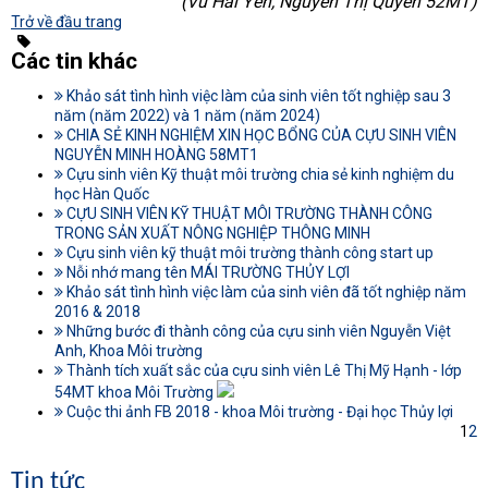
(Vũ Hải Yến, Nguyễn Thị Quyên 52MT)
Trở về đầu trang
Các tin khác
Khảo sát tình hình việc làm của sinh viên tốt nghiệp sau 3
năm (năm 2022) và 1 năm (năm 2024)
CHIA SẺ KINH NGHIỆM XIN HỌC BỔNG CỦA CỰU SINH VIÊN
NGUYỄN MINH HOÀNG 58MT1
Cựu sinh viên Kỹ thuật môi trường chia sẻ kinh nghiệm du
học Hàn Quốc
CỰU SINH VIÊN KỸ THUẬT MÔI TRƯỜNG THÀNH CÔNG
TRONG SẢN XUẤT NÔNG NGHIỆP THÔNG MINH
Cựu sinh viên kỹ thuật môi trường thành công start up
Nỗi nhớ mang tên MÁI TRƯỜNG THỦY LỢI
Khảo sát tình hình việc làm của sinh viên đã tốt nghiệp năm
2016 & 2018
Những bước đi thành công của cựu sinh viên Nguyễn Việt
Anh, Khoa Môi trường
Thành tích xuất sắc của cựu sinh viên Lê Thị Mỹ Hạnh - lớp
54MT khoa Môi Trường
Cuộc thi ảnh FB 2018 - khoa Môi trường - Đại học Thủy lợi
1
2
Tin tức