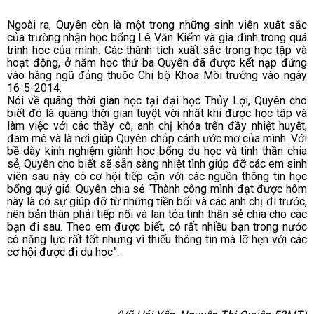
Ngoài ra, Quyên còn là một trong những sinh viên xuất sắc
của trường nhận học bổng Lê Văn Kiểm và gia đình trong quá
trình học của mình. Các thành tích xuất sắc trong học tập và
hoạt động, ở năm học thứ ba Quyên đã được kết nạp đứng
vào hàng ngũ đảng thuộc Chi bộ Khoa Môi trường vào ngày
16-5-2014.
Nói về quãng thời gian học tại đại học Thủy Lợi, Quyên cho
biết đó là quãng thời gian tuyệt vời nhất khi được học tập và
làm việc với các thầy cô, anh chị khóa trên đầy nhiệt huyết,
đam mê và là nơi giúp Quyên chắp cánh ước mơ của mình. Với
bề dày kinh nghiệm giành học bổng du học và tinh thần chia
sẻ, Quyên cho biết sẽ sẵn sàng nhiệt tình giúp đỡ các em sinh
viên sau này có cơ hội tiếp cận với các nguồn thông tin học
bổng quý giá. Quyên chia sẻ “Thành công mình đạt được hôm
này là có sự giúp đỡ từ những tiền bối và các anh chị đi trước,
nên bản thân phải tiếp nối và lan tỏa tinh thần sẻ chia cho các
bạn đi sau. Theo em được biết, có rất nhiều bạn trong nước
có năng lực rất tốt nhưng vì thiếu thông tin mà lỡ hẹn với các
cơ hội được đi du học”.