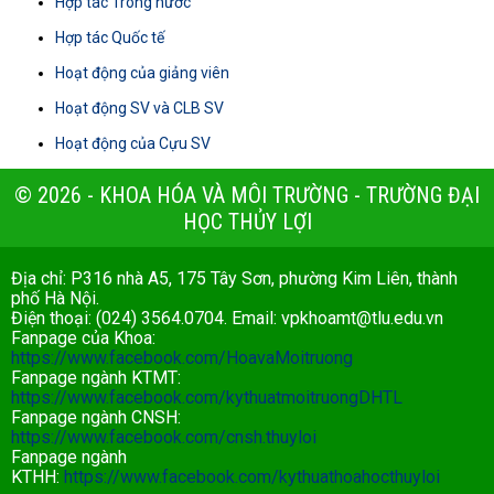
Hợp tác Trong nước
Hợp tác Quốc tế
Hoạt động của giảng viên
Hoạt động SV và CLB SV
Hoạt động của Cựu SV
© 2026 - KHOA HÓA VÀ MÔI TRƯỜNG - TRƯỜNG ĐẠI
HỌC THỦY LỢI
Địa chỉ: P316 nhà A5, 175 Tây Sơn, phường Kim Liên, thành
phố Hà Nội.
Điện thoại: (024) 3564.0704. Email:
vpkhoamt@tlu.edu.vn
Fanpage của Khoa:
https://www.facebook.com/HoavaMoitruong
Fanpage ngành KTMT:
https://www.facebook.com/kythuatmoitruongDHTL
Fanpage ngành CNSH:
https://www.facebook.com/cnsh.thuyloi
Fanpage ngành
KTHH:
https://www.facebook.com/kythuathoahocthuyloi