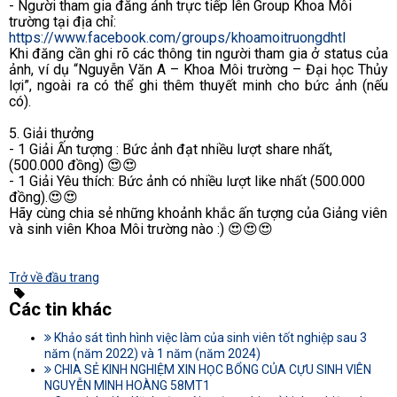
- Người tham gia đăng ảnh trực tiếp lên Group Khoa Môi
trường tại địa chỉ:
https://www.facebook.com/groups/khoamoitruongdhtl
Khi đăng cần ghi rõ các thông tin người tham gia ở status của
ảnh, ví dụ “Nguyễn Văn A – Khoa Môi trường – Đại học Thủy
lợi”, ngoài ra có thể ghi thêm thuyết minh cho bức ảnh (nếu
có).
5. Giải thưởng
- 1 Giải Ấn tượng : Bức ảnh đạt nhiều lượt share nhất,
(500.000 đồng) 😍😍
- 1 Giải Yêu thích: Bức ảnh có nhiều lượt like nhất (500.000
đồng).😍😍
Hãy cùng chia sẻ những khoảnh khắc ấn tượng của Giảng viên
và sinh viên Khoa Môi trường nào :) 😍😍😍
Trở về đầu trang
Các tin khác
Khảo sát tình hình việc làm của sinh viên tốt nghiệp sau 3
năm (năm 2022) và 1 năm (năm 2024)
CHIA SẺ KINH NGHIỆM XIN HỌC BỔNG CỦA CỰU SINH VIÊN
NGUYỄN MINH HOÀNG 58MT1