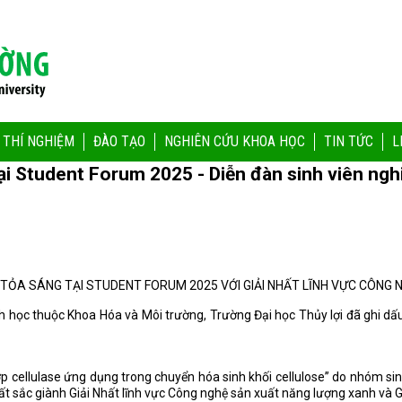
 THÍ NGHIỆM
ĐÀO TẠO
NGHIÊN CỨU KHOA HỌC
TIN TỨC
L
ại Student Forum 2025 - Diễn đàn sinh viên ngh
 TỎA SÁNG TẠI STUDENT FORUM 2025 VỚI GIẢI NHẤT LĨNH VỰC CÔNG
 học thuộc Khoa Hóa và Môi trường, Trường Đại học Thủy lợi đã ghi dấu
p cellulase ứng dụng trong chuyển hóa sinh khối cellulose”
do nhóm sin
ất sắc giành
Giải Nhất lĩnh vực Công nghệ sản xuất năng lượng xanh
và
G