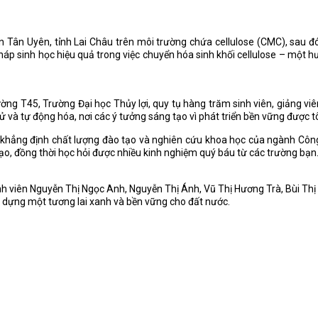
n Tân Uyên, tỉnh Lai Châu trên môi trường chứa cellulose (CMC), sau 
háp sinh học hiệu quả trong việc chuyển hóa sinh khối cellulose – một 
ng T45, Trường Đại học Thủy lợi, quy tụ hàng trăm sinh viên, giảng viên
tử và tự động hóa, nơi các ý tưởng sáng tạo vì phát triển bền vững được t
khẳng định chất lượng đào tạo và nghiên cứu khoa học của ngành Công
o, đồng thời học hỏi được nhiều kinh nghiệm quý báu từ các trường bạn
h viên Nguyễn Thị Ngọc Anh, Nguyễn Thị Ánh, Vũ Thị Hương Trà, Bùi Thị H
 dựng một tương lai xanh và bền vững cho đất nước.