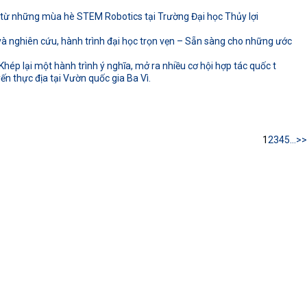
ừ những mùa hè STEM Robotics tại Trường Đại học Thủy lợi
 nghiên cứu, hành trình đại học trọn vẹn – Sẵn sàng cho những ước
hép lại một hành trình ý nghĩa, mở ra nhiều cơ hội hợp tác quốc t
n thực địa tại Vườn quốc gia Ba Vì.
1
2
3
4
5
...
>>