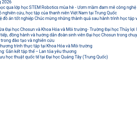
g 2026
 học qua lớp học STEM Robotics mùa hè - Ươm mầm đam mê công nghệ t
ỏ nghiên cứu, học tập của thanh niên Việt Nam tại Trung Quốc
 đồ án tốt nghiệp Chúc mừng những thành quả sau hành trình học tập và
ữa Đại học Chosun và Khoa Hóa và Môi trường- Trường Đại học Thủy lợi: K
 tiếp, đồng hành và hướng dẫn đoàn sinh viên Đại học Chosun trong chuyế
 trong đào tạo và nghiên cứu
hương trình thực tập tại Khoa Hóa và Môi trường
: Gắn kết tập thể – Lan tỏa yêu thương
ưu học thuật quốc tế tại Đại học Quảng Tây (Trung Quốc)