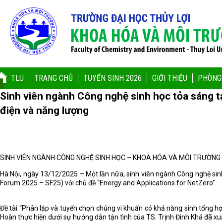
TLU
TRANG CHỦ
TUYỂN SINH 2026
GIỚI THIỆU
PHÒNG
Sinh viên ngành Công nghệ sinh học tỏa sáng t
điện và năng lượng
SINH VIÊN NGÀNH CÔNG NGHỆ SINH HỌC – KHOA HÓA VÀ MÔI TRƯỜNG
Hà Nội, ngày 13/12/2025 – Một lần nữa, sinh viên ngành Công nghệ sinh
Forum 2025 – SF25) với chủ đề “Energy and Applications for NetZero”.
Đề tài
“Phân lập và tuyển chọn chủng vi khuẩn có khả năng sinh tổng hợ
Hoàn
thực hiện dưới sự hướng dẫn tận tình của
TS. Trịnh Đình Khá
đã xu