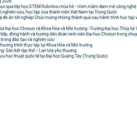
g 2026
 học qua lớp học STEM Robotics mùa hè - Ươm mầm đam mê công nghệ t
ỏ nghiên cứu, học tập của thanh niên Việt Nam tại Trung Quốc
 đồ án tốt nghiệp Chúc mừng những thành quả sau hành trình học tập và
ữa Đại học Chosun và Khoa Hóa và Môi trường- Trường Đại học Thủy lợi: K
 tiếp, đồng hành và hướng dẫn đoàn sinh viên Đại học Chosun trong chuyế
 trong đào tạo và nghiên cứu
hương trình thực tập tại Khoa Hóa và Môi trường
: Gắn kết tập thể – Lan tỏa yêu thương
ưu học thuật quốc tế tại Đại học Quảng Tây (Trung Quốc)