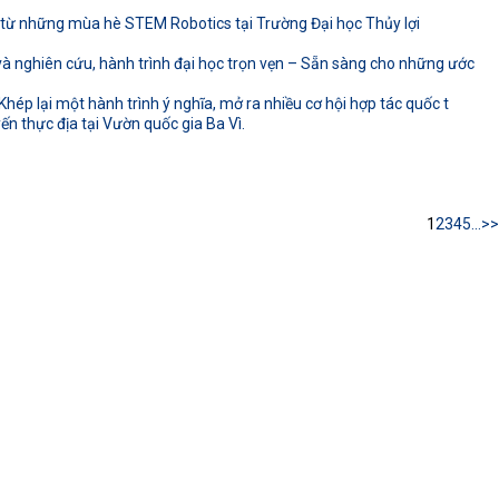
ừ những mùa hè STEM Robotics tại Trường Đại học Thủy lợi
 nghiên cứu, hành trình đại học trọn vẹn – Sẵn sàng cho những ước
hép lại một hành trình ý nghĩa, mở ra nhiều cơ hội hợp tác quốc t
n thực địa tại Vườn quốc gia Ba Vì.
1
2
3
4
5
...
>>