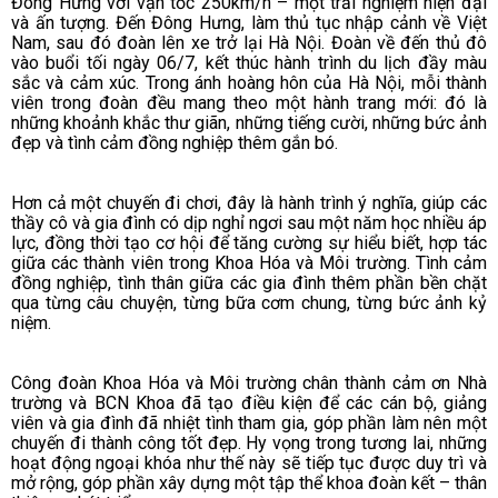
Đông Hưng với vận tốc 250km/h – một trải nghiệm hiện đại
và ấn tượng. Đến Đông Hưng, làm thủ tục nhập cảnh về Việt
Nam, sau đó đoàn lên xe trở lại Hà Nội.
Đoàn về đến thủ đô
vào buổi tối ngày 06/7, kết thúc hành trình du lịch đầy màu
sắc và cảm xúc. Trong ánh hoàng hôn của Hà Nội, mỗi thành
viên trong đoàn đều mang theo một hành trang mới: đó là
những khoảnh khắc thư giãn, những tiếng cười, những bức ảnh
đẹp và tình cảm đồng nghiệp thêm gắn bó.
Hơn cả một chuyến đi chơi, đây là hành trình ý nghĩa, giúp các
thầy cô và gia đình có dịp nghỉ ngơi sau một năm học nhiều áp
lực, đồng thời tạo cơ hội để tăng cường sự hiểu biết, hợp tác
giữa các thành viên trong Khoa Hóa và Môi trường. Tình cảm
đồng nghiệp, tình thân giữa các gia đình thêm phần bền chặt
qua từng câu chuyện, từng bữa cơm chung, từng bức ảnh kỷ
niệm.
Công đoàn Khoa Hóa và Môi trường chân thành cảm ơn Nhà
trường và BCN Khoa đã tạo điều kiện để các cán bộ, giảng
viên và gia đình đã nhiệt tình tham gia, góp phần làm nên một
chuyến đi thành công tốt đẹp. Hy vọng trong tương lai, những
hoạt động ngoại khóa như thế này sẽ tiếp tục được duy trì và
mở rộng, góp phần xây dựng một tập thể khoa đoàn kết – thân