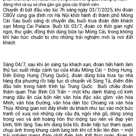
đáng nhớ và sự sẻ chia gần gũi giữa các thành viên.
Chuyến đi bắt đầu vào lúc 7h sáng ngày 03/7/2025, khi đoàn
CBGV cùng gia đình rời Hà Nội khởi hành đi thành phố Móng
Cái. Sau buổi sáng di chuyển dài, buổi trưa đoàn đến khách
sạn Mong Cai Palace.
Buổi tối 03/7, đoàn có thời gian nghỉ
ngơi, thư giãn, đồng thời dùng bữa tại Móng Cái, trong không
khí háo hức chuẩn bị cho những trải nghiệm mới lạ nơi đất
khách.
Sáng 04/7, sau khi ăn sáng tại khách sạn, đoàn tiến hành làm
thủ tục xuất nhập cảnh tại cửa khẩu Móng Cái – Đông Hưng.
Đến Đông Hưng (Trung Quốc), đoàn dùng bữa trưa tại nhà
hàng địa phương rồi tiếp tục di chuyển về Sùng Tả, điểm đến
đầu tiên trong hành trình tại Trung Quốc.
Buổi chiều đoàn
thăm quan Thái Bình Cổ Trấn – một khu danh thắng cổ kính
mang dấu ấn của bốn nền văn hóa đặc sắc gồm: văn hóa
Minh, văn hóa Đường, văn hóa dân tộc Choang và văn hóa
Thủy. Không gian nơi đây khiến du khách như lạc vào một bức
tranh cổ xưa, nơi những cây cầu đá, ngôi nhà gỗ, dòng sông
trong veo và ánh hoàng hôn thơ mộng tạo nên vẻ đẹp yên
bình, tĩnh lặng.
Sau khi dùng bữa tối, đoàn tiếp tục tham quan,
chụp ảnh trong khung cảnh lung linh khi cổ trấn lên đèn – một
trải nghiệm mang đậm chất điện ảnh. Kết thúc ngày, đoàn di