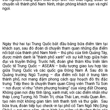
chuyển về thành phố Nam Ninh, nhận phòng khách sạn và nghỉ
ngơi.
Ngày thứ hai tại Trung Quốc bắt đầu bằng bữa điểm tâm tại
khách sạn, sau đó đoàn di chuyển tham quan những địa điểm
nổi bật của thành phố Nam Ninh – thủ phủ của tỉnh Quảng Tây,
được mệnh danh là “thành phố xanh” với sự kết hợp giữa hiện
đại và truyền thống.
Trước hết, đoàn ghé thăm Khu triển lãm
Quốc tế Trung Quốc – ASEAN – biểu tượng giao lưu hợp tác
giữa Trung Quốc và các quốc gia Đông Nam Á. Sau đó là
Quảng trường Ngũ Tượng – địa điểm nổi bật ở trung tâm
thành phố, nơi mang đậm phong cách quy hoạch đô thị đặc
trưng.
Tiếp theo là chuyến tham quan Công viên Thanh Tú Sơn
– nơi được ví như “chim phượng hoàng” của vùng đất Choang.
Không gian nơi đây tĩnh lặng, xanh mát, với các điểm nhấn như
tháp Long Tượng, hồ Thiên Trì, chùa Thái Lan, miếu Quan Âm...
tạo nên một không gian tâm linh thanh tịnh và thư giãn.
Sau
bữa trưa, đoàn tiếp tục check-in tại phố cổ Tam Ngõ Nhị (Ung