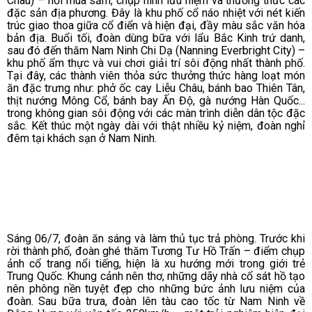
Châu) – nơi mua sắm, chụp hình lưu niệm và thưởng thức các
đặc sản địa phương. Đây là khu phố cổ náo nhiệt với nét kiến
trúc giao thoa giữa cổ điển và hiện đại, đầy màu sắc văn hóa
bản địa.
Buổi tối, đoàn dùng bữa với lẩu Bắc Kinh trứ danh,
sau đó đến thăm Nam Ninh Chi Dạ (Nanning Everbright City) –
khu phố ẩm thực và vui chơi giải trí sôi động nhất thành phố.
Tại đây, các thành viên thỏa sức thưởng thức hàng loạt món
ăn đặc trưng như: phở ốc cay Liễu Châu, bánh bao Thiên Tân,
thịt nướng Mông Cổ, bánh bay Ấn Độ, gà nướng Hàn Quốc...
trong không gian sôi động với các màn trình diễn dân tộc đặc
sắc. Kết thúc một ngày dài với thật nhiều kỷ niệm, đoàn nghỉ
đêm tại khách sạn ở Nam Ninh.
Sáng 06/7, đoàn ăn sáng và làm thủ tục trả phòng. Trước khi
rời thành phố, đoàn ghé thăm Tương Tư Hồ Trấn – điểm chụp
ảnh cổ trang nổi tiếng, hiện là xu hướng mới trong giới trẻ
Trung Quốc. Khung cảnh nên thơ, những dãy nhà cổ sát hồ tạo
nên phông nền tuyệt đẹp cho những bức ảnh lưu niệm của
đoàn.
Sau bữa trưa, đoàn lên tàu cao tốc từ Nam Ninh về