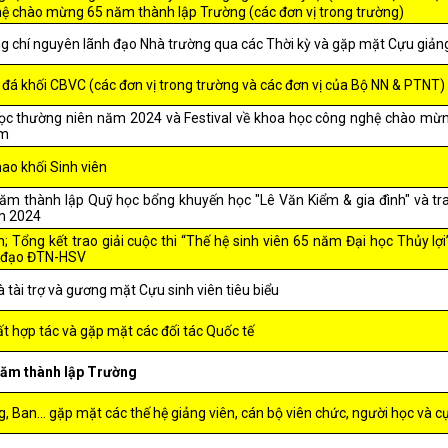
hệ chào mừng 65 năm thành lập Trường (các đơn vị trong trường)
ồng chí nguyên lãnh đạo Nhà trường qua các Thời kỳ và gặp mặt Cựu giản
đá khối CBVC (các đơn vị trong trường và các đơn vị của Bộ NN & PTNT)
học thường niên năm 2024 và Festival về khoa học công nghệ chào m
am
hao khối Sinh viên
năm thành lập Quỹ học bổng khuyến học "Lê Văn Kiểm & gia đình" và tr
m 2024
ên; Tổng kết trao giải cuộc thi “Thế hệ sinh viên 65 năm Đại học Thủy lợ
h đạo ĐTN-HSV
 tài trợ và gương mặt Cựu sinh viên tiêu biểu
t hợp tác và gặp mặt các đối tác Quốc tế
năm thành lập Trường
, Ban… gặp mặt các thế hệ giảng viên, cán bộ viên chức, người học và c