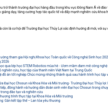
êu trở thành trường đại học hàng đầu trong khu vực Đông Nam Á về đào tạ
 giảng dạy, tăng cường hợp tác quốc tế và đẩy mạnh nghiên cứu khoa học
à còn là cơ hội để Trường Đại học Thủy Lợi xác định hướng đi mới, với sự
rường tham gia Hội nghị Khoa học Toàn quốc về Công nghệ Sinh học 20
g 2026
 học qua lớp học STEM Robotics mùa hè - Ươm mầm đam mê công nghệ t
ỏ nghiên cứu, học tập của thanh niên Việt Nam tại Trung Quốc
 đồ án tốt nghiệp Chúc mừng những thành quả sau hành trình học tập và
ữa Đại học Chosun và Khoa Hóa và Môi trường- Trường Đại học Thủy lợi: K
 tiếp, đồng hành và hướng dẫn đoàn sinh viên Đại học Chosun trong chuyế
 trong đào tạo và nghiên cứu
hương trình thực tập tại Khoa Hóa và Môi trường
: Gắn kết tập thể – Lan tỏa yêu thương