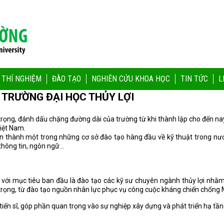
 THÍ NGHIỆM
ĐÀO TẠO
NGHIÊN CỨU KHOA HỌC
TIN TỨC
L
 TRƯỜNG ĐẠI HỌC THỦY LỢI
trọng, đánh dấu chặng đường dài của trường từ khi thành lập cho đến na
Việt Nam.
 thành một trong những cơ sở đào tạo hàng đầu về kỹ thuật trong nước,
thông tin, ngôn ngữ...
với mục tiêu ban đầu là đào tạo các kỹ sư chuyên ngành thủy lợi nhằm
 trọng, từ đào tạo nguồn nhân lực phục vụ công cuộc kháng chiến chống Mỹ
iến sĩ, góp phần quan trọng vào sự nghiệp xây dựng và phát triển hạ tầng