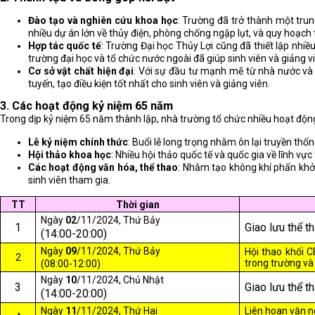
Đào tạo và nghiên cứu khoa học
: Trường đã trở thành một trun
nhiều dự án lớn về thủy điện, phòng chống ngập lụt, và quy hoạch t
Hợp tác quốc tế
: Trường Đại học Thủy Lợi cũng đã thiết lập nhi
trường đại học và tổ chức nước ngoài đã giúp sinh viên và giảng v
Cơ sở vật chất hiện đại
: Với sự đầu tư mạnh mẽ từ nhà nước và 
tuyến, tạo điều kiện tốt nhất cho sinh viên và giảng viên.
3.
Các hoạt động kỷ niệm 65 năm
Trong dịp kỷ niệm 65 năm thành lập, nhà trường tổ chức nhiều hoạt động
Lễ kỷ niệm chính thức
: Buổi lễ long trọng nhằm ôn lại truyền thố
Hội thảo khoa học
: Nhiều hội thảo quốc tế và quốc gia về lĩnh v
Các hoạt động văn hóa, thể thao
: Nhằm tạo không khí phấn khởi,
sinh viên tham gia.
TT
Thời gian
Ngày
02
/11/2024, Thứ Bảy
1
Giao lưu thể t
(14:00-20:00)
Ngày
09
/11/2024, Thứ Bảy
Hội thao khối C
2
trong trường và
(08:00-12:00)
Ngày
10
/11/2024, Chủ Nhật
3
Giao lưu thể t
(14:00-20:00)
Ngày
11
/11/2024, Thứ Hai
Liên hoan văn 