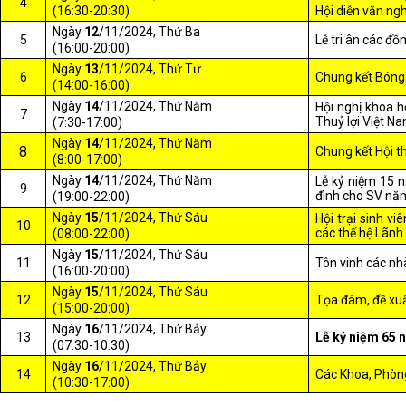
4
(16:30-20:30)
Hội diễn văn ng
Ngày
12
/11/2024, Thứ Ba
5
Lễ tri ân các đ
(16:00-20:00)
Ngày
13
/11/2024, Thứ Tư
6
Chung kết Bóng 
(14:00-16:00)
Ngày
14
/11/2024, Thứ Năm
Hội nghị khoa 
7
Thuỷ lợi Việt N
(7:30-17:00)
Ngày
14
/11/2024, Thứ Năm
8
Chung kết Hội t
(8:00-17:00)
Ngày
14
/11/2024, Thứ Năm
Lễ kỷ niệm 15 
9
đình cho SV nă
(19:00-22:00)
Ngày
15
/11/2024, Thứ Sáu
Hội trại sinh vi
10
các thế hệ Lãn
(08:00-22:00)
Ngày
15
/11/2024, Thứ Sáu
11
Tôn vinh các nhà
(16:00-20:00)
Ngày
15
/11/2024, Thứ Sáu
12
Tọa đàm, đề xuấ
(15:00-20:00)
Ngày
16
/11/2024, Thứ Bảy
13
Lễ kỷ niệm 65 
(07:30-10:30)
Ngày
16
/11/2024, Thứ Bảy
14
Các Khoa, Phòng
(10:30-17:00)