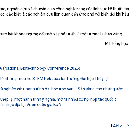
o, nghiên cứu và chuyển giao công nghệ trong các lĩnh vực kỹ thuật, tài
, đặc biệt là các nghiên cứu liên quan đến ứng phó với biến đổi khí hậu
 cam kết không ngừng đổi mới và phát triển vì một tương lai bền vững.
MT tổng hợp.
26 (National Biotechnology Conference 2026)
ừ những mùa hè STEM Robotics tại Trường Đại học Thủy lợi
 nghiên cứu, hành trình đại học trọn vẹn – Sẵn sàng cho những ước
hép lại một hành trình ý nghĩa, mở ra nhiều cơ hội hợp tác quốc t
n thực địa tại Vườn quốc gia Ba Vì.
1
2
3
4
5
...
>>