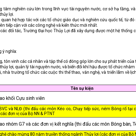
g tâm nghiên cứu lớn trong lĩnh vực tài nguyên nước, cơ sở hạ tầng, v
hủy lợi.
ều quan hệ hợp tác với các tổ chức giáo dục và nghiên cứu quốc tế, từ đ
iên tiếp cận với các công nghệ và kiến thức mới nhất.
các đối tác, Trường Đại học Thủy Lợi đã xây dựng được một hệ thống cơ
 ý nghĩa:
ng, tôn vinh các cá nhân và tập thể có đóng góp lớn cho sự phát triển của
ực thủy lợi, quản lý tài nguyên nước, và biến đổi khí hậu được tổ chức nh
 nhà trường tổ chức các cuộc thi thể thao, văn nghệ, và triển lãm về lịc
Tên sự kiện
hao khối Cựu sinh viên
BVC và NLĐ (thi đấu các môn Kéo co, Chạy tiếp sức, ném Bóng rổ tại c
 các đơn vị của Bộ NN & PTNT
hao nhóm G7 và các đơn vị kết nghĩa (thi đấu các môn Bóng bàn, Te
nghệ chào mừng 80 năm truyền thống ngành Thủy lợi (các đơn vị của Bộ