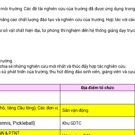
à môi trường. Các đề tài nghiên cứu của trường đã được ứng dụng tron
ó nâng cao chất lượng đào tạo và nghiên cứu của trường. Hợp tác với cá
 sở vật chất hiện đại, từ phòng thí nghiệm đến hệ thống giảng dạy trự
 trường.
ằm chia sẻ những nghiên cứu mới nhất và thúc đẩy hợp tác nghiên cứu.
h sử phát triển của trường, thu hút đông đảo sinh viên, giảng viên và cự
Địa điểm tổ chức
hỗ, tâng Cầu lông); Các đơn vị
Sân vận động
nnis, Pickleball)
Khu GDTC
 NN & PTNT