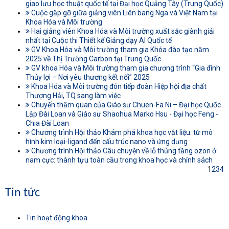
giao lưu học thuật quốc tế tại Đại học Quảng Tây (Trung Quốc)
Cuộc gặp gỡ giữa giảng viên Liên bang Nga và Việt Nam tại
Khoa Hóa và Môi trường
Hai giảng viên Khoa Hóa và Môi trường xuất sắc giành giải
nhất tại Cuộc thi Thiết kế Giảng dạy AI Quốc tế
GV Khoa Hóa và Môi trường tham gia Khóa đào tạo năm
2025 về Thị Trường Carbon tại Trung Quốc
GV khoa Hóa và Môi trường tham gia chương trình “Gia đình
Thủy lợi – Nơi yêu thương kết nối” 2025
Khoa Hóa và Môi trường đón tiếp đoàn Hiệp hội địa chất
Thượng Hải, TQ sang làm việc
Chuyến thăm quan của Giáo sư Chuen-Fa Ni – Đại học Quốc
Lập Đài Loan và Giáo sư Shaohua Marko Hsu - Đại học Feng -
Chia Đài Loan
Chương trình Hội thảo Khám phá khoa học vật liệu: từ mô
hình kim loại-ligand đến cấu trúc nano và ứng dụng
Chương trình Hội thảo Câu chuyện về lỗ thủng tầng ozon ở
nam cực: thành tựu toàn cầu trong khoa học và chính sách
1
2
3
4
Tin tức
Tin hoạt động khoa