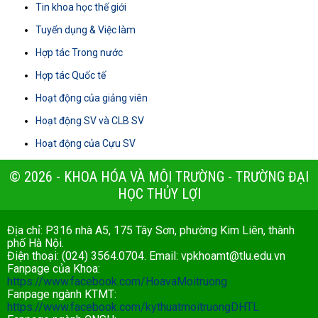
Tin khoa học thế giới
Tuyển dụng & Việc làm
Hợp tác Trong nước
Hợp tác Quốc tế
Hoạt động của giảng viên
Hoạt động SV và CLB SV
Hoạt động của Cựu SV
© 2026 - KHOA HÓA VÀ MÔI TRƯỜNG - TRƯỜNG ĐẠI
HỌC THỦY LỢI
Địa chỉ: P316 nhà A5, 175 Tây Sơn, phường Kim Liên, thành
phố Hà Nội.
Điện thoại: (024) 3564.0704. Email:
vpkhoamt@tlu.edu.vn
Fanpage của Khoa:
https://www.facebook.com/HoavaMoitruong
Fanpage ngành KTMT:
https://www.facebook.com/kythuatmoitruongDHTL