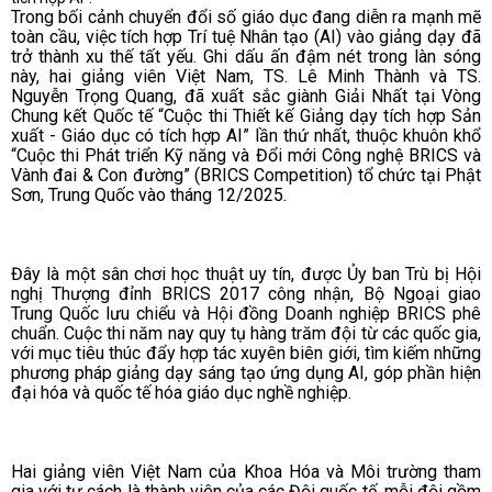
Trong bối cảnh chuyển đổi số giáo dục đang diễn ra mạnh mẽ
toàn cầu, việc tích hợp Trí tuệ Nhân tạo (AI) vào giảng dạy đã
trở thành xu thế tất yếu. Ghi dấu ấn đậm nét trong làn sóng
này, hai giảng viên Việt Nam, TS. Lê Minh Thành và TS.
Nguyễn Trọng Quang, đã xuất sắc giành Giải Nhất tại Vòng
Chung kết Quốc tế “Cuộc thi Thiết kế Giảng dạy tích hợp Sản
xuất - Giáo dục có tích hợp AI” lần thứ nhất, thuộc khuôn khổ
“Cuộc thi Phát triển Kỹ năng và Đổi mới Công nghệ BRICS và
Vành đai & Con đường” (BRICS Competition) tổ chức tại Phật
Sơn, Trung Quốc vào tháng 12/2025.
Đây là một sân chơi học thuật uy tín, được Ủy ban Trù bị Hội
nghị Thượng đỉnh BRICS 2017 công nhận, Bộ Ngoại giao
Trung Quốc lưu chiểu và Hội đồng Doanh nghiệp BRICS phê
chuẩn. Cuộc thi năm nay quy tụ hàng trăm đội từ các quốc gia,
với mục tiêu thúc đẩy hợp tác xuyên biên giới, tìm kiếm những
phương pháp giảng dạy sáng tạo ứng dụng AI, góp phần hiện
đại hóa và quốc tế hóa giáo dục nghề nghiệp.
Hai giảng viên Việt Nam của Khoa Hóa và Môi trường tham
gia với tư cách là thành viên của các Đội quốc tế, mỗi đội gồm