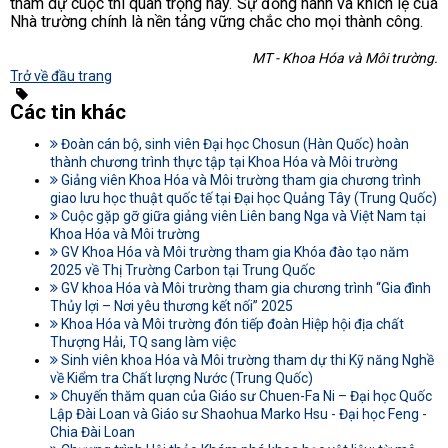
tham dự cuộc thi quan trọng này. Sự đồng hành và khích lệ của
Nhà trường chính là nền tảng vững chắc cho mọi thành công.
MT - Khoa Hóa và Môi trường.
Trở về đầu trang
Các tin khác
Đoàn cán bộ, sinh viên Đại học Chosun (Hàn Quốc) hoàn
thành chương trình thực tập tại Khoa Hóa và Môi trường
Giảng viên Khoa Hóa và Môi trường tham gia chương trình
giao lưu học thuật quốc tế tại Đại học Quảng Tây (Trung Quốc)
Cuộc gặp gỡ giữa giảng viên Liên bang Nga và Việt Nam tại
Khoa Hóa và Môi trường
GV Khoa Hóa và Môi trường tham gia Khóa đào tạo năm
2025 về Thị Trường Carbon tại Trung Quốc
GV khoa Hóa và Môi trường tham gia chương trình “Gia đình
Thủy lợi – Nơi yêu thương kết nối” 2025
Khoa Hóa và Môi trường đón tiếp đoàn Hiệp hội địa chất
Thượng Hải, TQ sang làm việc
Sinh viên khoa Hóa và Môi trường tham dự thi Kỹ năng Nghề
về Kiểm tra Chất lượng Nước (Trung Quốc)
Chuyến thăm quan của Giáo sư Chuen-Fa Ni – Đại học Quốc
Lập Đài Loan và Giáo sư Shaohua Marko Hsu - Đại học Feng -
Chia Đài Loan