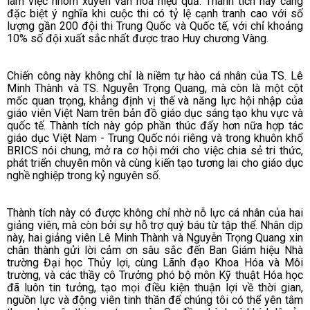
làm việc nhóm xuyên văn hóa hiệu quả. Thành tích này càng
đặc biệt ý nghĩa khi cuộc thi có tỷ lệ cạnh tranh cao với số
lượng gần 200 đội thi Trung Quốc và Quốc tế, với chỉ khoảng
10% số đội xuất sắc nhất được trao Huy chương Vàng.
Chiến công này không chỉ là niềm tự hào cá nhân của TS. Lê
Minh Thành và TS. Nguyễn Trọng Quang, mà còn là một cột
mốc quan trọng, khẳng định vị thế và năng lực hội nhập của
giáo viên Việt Nam trên bản đồ giáo dục sáng tạo khu vực và
quốc tế. Thành tích này góp phần thúc đẩy hơn nữa hợp tác
giáo dục Việt Nam - Trung Quốc nói riêng và trong khuôn khổ
BRICS nói chung, mở ra cơ hội mới cho việc chia sẻ tri thức,
phát triển chuyên môn và cùng kiến tạo tương lai cho giáo dục
nghề nghiệp trong kỷ nguyên số.
Thành tích này có được không chỉ nhờ nỗ lực cá nhân của hai
giảng viên, mà còn bởi sự hỗ trợ quý báu từ tập thể. Nhân dịp
này, hai giảng viên Lê Minh Thành và Nguyễn Trọng Quang xin
chân thành gửi lời cảm ơn sâu sắc đến Ban Giám hiệu Nhà
trường Đại học Thủy lợi, cùng Lãnh đạo Khoa Hóa và Môi
trường, và các thầy cô Trưởng phó bộ môn Kỹ thuật Hóa học
đã luôn tin tưởng, tạo mọi điều kiện thuận lợi về thời gian,
nguồn lực và động viên tinh thần để chúng tôi có thể yên tâm