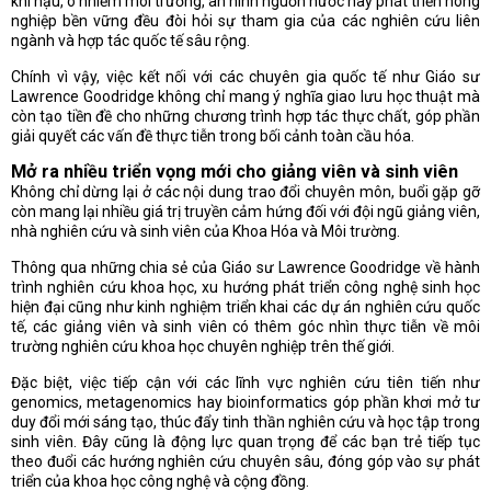
khí hậu, ô nhiễm môi trường, an ninh nguồn nước hay phát triển nông
nghiệp bền vững đều đòi hỏi sự tham gia của các nghiên cứu liên
ngành và hợp tác quốc tế sâu rộng.
Chính vì vậy, việc kết nối với các chuyên gia quốc tế như Giáo sư
Lawrence Goodridge không chỉ mang ý nghĩa giao lưu học thuật mà
còn tạo tiền đề cho những chương trình hợp tác thực chất, góp phần
giải quyết các vấn đề thực tiễn trong bối cảnh toàn cầu hóa.
Mở ra nhiều triển vọng mới cho giảng viên và sinh viên
Không chỉ dừng lại ở các nội dung trao đổi chuyên môn, buổi gặp gỡ
còn mang lại nhiều giá trị truyền cảm hứng đối với đội ngũ giảng viên,
nhà nghiên cứu và sinh viên của Khoa Hóa và Môi trường.
Thông qua những chia sẻ của Giáo sư Lawrence Goodridge về hành
trình nghiên cứu khoa học, xu hướng phát triển công nghệ sinh học
hiện đại cũng như kinh nghiệm triển khai các dự án nghiên cứu quốc
tế, các giảng viên và sinh viên có thêm góc nhìn thực tiễn về môi
trường nghiên cứu khoa học chuyên nghiệp trên thế giới.
Đặc biệt, việc tiếp cận với các lĩnh vực nghiên cứu tiên tiến như
genomics, metagenomics hay bioinformatics góp phần khơi mở tư
duy đổi mới sáng tạo, thúc đẩy tinh thần nghiên cứu và học tập trong
sinh viên. Đây cũng là động lực quan trọng để các bạn trẻ tiếp tục
theo đuổi các hướng nghiên cứu chuyên sâu, đóng góp vào sự phát
triển của khoa học công nghệ và cộng đồng.