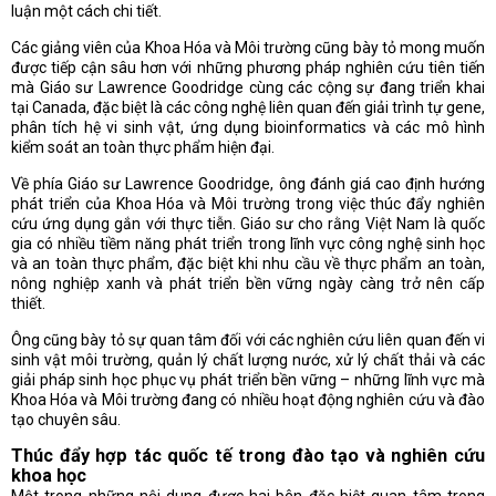
luận một cách chi tiết.
Các giảng viên của Khoa Hóa và Môi trường cũng bày tỏ mong muốn
được tiếp cận sâu hơn với những phương pháp nghiên cứu tiên tiến
mà Giáo sư Lawrence Goodridge cùng các cộng sự đang triển khai
tại Canada, đặc biệt là các công nghệ liên quan đến giải trình tự gene,
phân tích hệ vi sinh vật, ứng dụng bioinformatics và các mô hình
kiểm soát an toàn thực phẩm hiện đại.
Về phía Giáo sư Lawrence Goodridge, ông đánh giá cao định hướng
phát triển của Khoa Hóa và Môi trường trong việc thúc đẩy nghiên
cứu ứng dụng gắn với thực tiễn. Giáo sư cho rằng Việt Nam là quốc
gia có nhiều tiềm năng phát triển trong lĩnh vực công nghệ sinh học
và an toàn thực phẩm, đặc biệt khi nhu cầu về thực phẩm an toàn,
nông nghiệp xanh và phát triển bền vững ngày càng trở nên cấp
thiết.
Ông cũng bày tỏ sự quan tâm đối với các nghiên cứu liên quan đến vi
sinh vật môi trường, quản lý chất lượng nước, xử lý chất thải và các
giải pháp sinh học phục vụ phát triển bền vững – những lĩnh vực mà
Khoa Hóa và Môi trường đang có nhiều hoạt động nghiên cứu và đào
tạo chuyên sâu.
Thúc đẩy hợp tác quốc tế trong đào tạo và nghiên cứu
khoa học
Một trong những nội dung được hai bên đặc biệt quan tâm trong