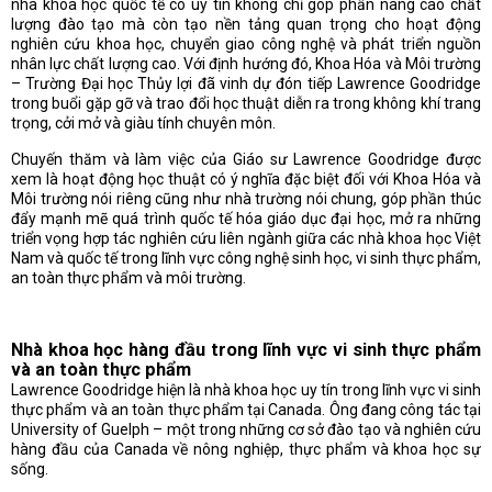
nhà khoa học quốc tế có uy tín không chỉ góp phần nâng cao chất
lượng đào tạo mà còn tạo nền tảng quan trọng cho hoạt động
nghiên cứu khoa học, chuyển giao công nghệ và phát triển nguồn
nhân lực chất lượng cao. Với định hướng đó, Khoa Hóa và Môi trường
– Trường Đại học Thủy lợi đã vinh dự đón tiếp Lawrence Goodridge
trong buổi gặp gỡ và trao đổi học thuật diễn ra trong không khí trang
trọng, cởi mở và giàu tính chuyên môn.
Chuyến thăm và làm việc của Giáo sư Lawrence Goodridge được
xem là hoạt động học thuật có ý nghĩa đặc biệt đối với Khoa Hóa và
Môi trường nói riêng cũng như nhà trường nói chung, góp phần thúc
đẩy mạnh mẽ quá trình quốc tế hóa giáo dục đại học, mở ra những
triển vọng hợp tác nghiên cứu liên ngành giữa các nhà khoa học Việt
Nam và quốc tế trong lĩnh vực công nghệ sinh học, vi sinh thực phẩm,
an toàn thực phẩm và môi trường.
Nhà khoa học hàng đầu trong lĩnh vực vi sinh thực phẩm
và an toàn thực phẩm
Lawrence Goodridge hiện là nhà khoa học uy tín trong lĩnh vực vi sinh
thực phẩm và an toàn thực phẩm tại Canada. Ông đang công tác tại
University of Guelph – một trong những cơ sở đào tạo và nghiên cứu
hàng đầu của Canada về nông nghiệp, thực phẩm và khoa học sự
sống.