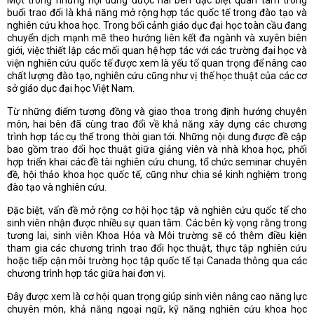
buổi trao đổi là khả năng mở rộng hợp tác quốc tế trong đào tạo và
nghiên cứu khoa học. Trong bối cảnh giáo dục đại học toàn cầu đang
chuyển dịch mạnh mẽ theo hướng liên kết đa ngành và xuyên biên
giới, việc thiết lập các mối quan hệ hợp tác với các trường đại học và
viện nghiên cứu quốc tế được xem là yếu tố quan trọng để nâng cao
chất lượng đào tạo, nghiên cứu cũng như vị thế học thuật của các cơ
sở giáo dục đại học Việt Nam.
Từ những điểm tương đồng và giao thoa trong định hướng chuyên
môn, hai bên đã cùng trao đổi về khả năng xây dựng các chương
trình hợp tác cụ thể trong thời gian tới. Những nội dung được đề cập
bao gồm trao đổi học thuật giữa giảng viên và nhà khoa học, phối
hợp triển khai các đề tài nghiên cứu chung, tổ chức seminar chuyên
đề, hội thảo khoa học quốc tế, cũng như chia sẻ kinh nghiệm trong
đào tạo và nghiên cứu.
Đặc biệt, vấn đề mở rộng cơ hội học tập và nghiên cứu quốc tế cho
sinh viên nhận được nhiều sự quan tâm. Các bên kỳ vọng rằng trong
tương lai, sinh viên Khoa Hóa và Môi trường sẽ có thêm điều kiện
tham gia các chương trình trao đổi học thuật, thực tập nghiên cứu
hoặc tiếp cận môi trường học tập quốc tế tại Canada thông qua các
chương trình hợp tác giữa hai đơn vị.
Đây được xem là cơ hội quan trọng giúp sinh viên nâng cao năng lực
chuyên môn, khả năng ngoại ngữ, kỹ năng nghiên cứu khoa học