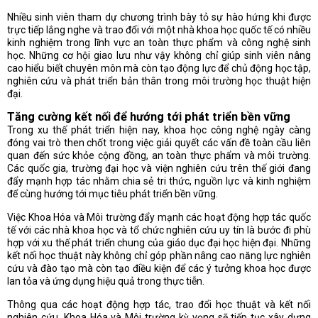
Nhiều sinh viên tham dự chương trình bày tỏ sự hào hứng khi được
trực tiếp lắng nghe và trao đổi với một nhà khoa học quốc tế có nhiều
kinh nghiệm trong lĩnh vực an toàn thực phẩm và công nghệ sinh
học. Những cơ hội giao lưu như vậy không chỉ giúp sinh viên nâng
cao hiểu biết chuyên môn mà còn tạo động lực để chủ động học tập,
nghiên cứu và phát triển bản thân trong môi trường học thuật hiện
đại.
Tăng cường kết nối để hướng tới phát triển bền vững
Trong xu thế phát triển hiện nay, khoa học công nghệ ngày càng
đóng vai trò then chốt trong việc giải quyết các vấn đề toàn cầu liên
quan đến sức khỏe cộng đồng, an toàn thực phẩm và môi trường.
Các quốc gia, trường đại học và viện nghiên cứu trên thế giới đang
đẩy mạnh hợp tác nhằm chia sẻ tri thức, nguồn lực và kinh nghiệm
để cùng hướng tới mục tiêu phát triển bền vững.
Việc Khoa Hóa và Môi trường đẩy mạnh các hoạt động hợp tác quốc
tế với các nhà khoa học và tổ chức nghiên cứu uy tín là bước đi phù
hợp với xu thế phát triển chung của giáo dục đại học hiện đại. Những
kết nối học thuật này không chỉ góp phần nâng cao năng lực nghiên
cứu và đào tạo mà còn tạo điều kiện để các ý tưởng khoa học được
lan tỏa và ứng dụng hiệu quả trong thực tiễn.
Thông qua các hoạt động hợp tác, trao đổi học thuật và kết nối
nghiên cứu, Khoa Hóa và Môi trường kỳ vọng sẽ tiếp tục xây dựng