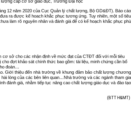
t lượng cấp cơ sở giáo dục, Trường Đại học
 12 năm 2020 của Cục Quản lý chất lượng, Bộ GD&ĐT). Báo cáo
 đưa ra được kế hoach khắc phục tương ứng. Tuy nhiên, một số tiêu
 chưa làm rõ nguyên nhân và đánh giá để có kế hoạch khắc phục phù
àm cơ sở cho các nhận định về mức đạt của CTĐT đối với mỗi tiêu
 cho đợt khảo sát chính thức bao gồm: tài liệu, minh chứng cần bổ
 cho đoàn…
tạo. Giới thiệu đến nhà trường về khung đảm bảo chất lượng chương
 hài lòng của các bên liên quan…Nhà t
rường và các ngành tham gia
 đánh giá, nhằm tiếp tục nâng cao chất lượng giáo dục và đào tạo
(BTT H&MT)