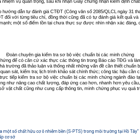
là nhiệm vụ quan trọng, sau khi nhận Giấy chứng nhận kiểm định chấ
ớng dẫn tự đánh giá CTĐT (Công văn số 2085/QLCL ngày 31 tháng
ối với từng tiêu chí, đồng thời cũng đã có tự đánh giá kết quả và
m mạnh; một số điểm tồn tại chưa thực sự được nhìn nhận xác đáng,
Đoàn chuyên gia kiểm tra sơ bộ việc chuẩn bị các minh chứng
h chứng để có căn cứ xác thực các thông tin trong Báo cáo TĐG và l
 trường đã thảo luận và thống nhất những vấn đề cần thiết chuẩn bị
uan sát, kiểm tra; lịch trình khảo sát chính thức; công tác hậu cần
trực tiếp kiểm tra sơ bộ việc chuẩn bị các minh chứng ngành đào 
ường như nâng cao chất lượng, đáp ứng cao hơn, nhanh hơn yêu cầu,
ơ sở vật chất cũng như cung cấp thông tin, minh chứng phục vụ quá trình
 của một số chất hữu cơ ô nhiễm bền (S-PTS) trong môi trường tại Hồ Tây"
ấp cơ sở