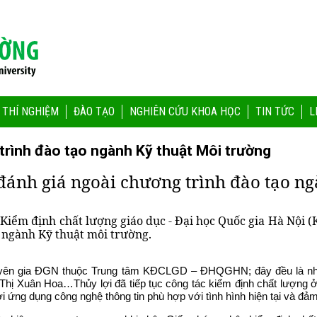
 THÍ NGHIỆM
ĐÀO TẠO
NGHIÊN CỨU KHOA HỌC
TIN TỨC
L
trình đào tạo ngành Kỹ thuật Môi trường
đánh giá ngoài chương trình đào tạo n
 Kiểm định chất lượng giáo dục - Đại học Quốc gia Hà Nội
ó ngành Kỹ thuật môi trường.
uyên gia ĐGN thuộc Trung tâm KĐCLGD – ĐHQGHN; đây đều là nhữ
ị Xuân Hoa…Thủy lợi đã tiếp tục công tác kiểm định chất lượng 
 ứng dụng công nghệ thông tin phù hợp với tình hình hiện tại và đảm