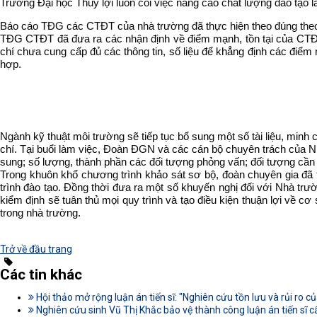
Trường Đại học Thủy lợi luôn coi việc nâng cao chất lượng đào tạo 
Báo cáo TĐG các CTĐT của nhà trường đã thực hiện theo đúng theo hư
TĐG CTĐT đã đưa ra các nhận định về điểm mạnh, tồn tại của CTĐT đ
chí chưa cung cấp đủ các thông tin, số liệu để khẳng định các điể
hợp.
Ngành kỹ thuật môi trường sẽ tiếp tục bổ sung một số tài liệu, min
chí.
Tại buổi làm việc, Đoàn ĐGN và các cán bộ chuyên trách của Nhà
sung; số lượng, thành phần các đối tượng phỏng vấn; đối tượng cần q
Trong khuôn khổ chương trình khảo sát sơ bộ, đoàn chuyên gia đã 
trình đào tạo. Đồng thời đưa ra một số khuyến nghị đối với Nhà tr
kiểm định sẽ tuân thủ mọi quy trình và tạo điều kiện thuận lợi về c
trong nhà trường.
Trở về đầu trang
Các tin khác
Hội thảo mở rộng luận án tiến sĩ: "Nghiên cứu tồn lưu và rủi ro
Nghiên cứu sinh Vũ Thị Khắc bảo vệ thành công luận án tiến sĩ c