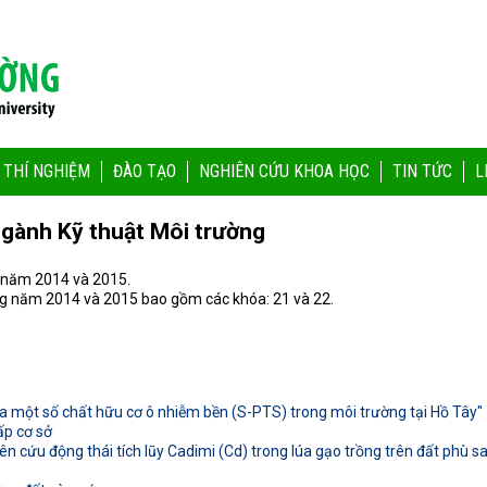
 THÍ NGHIỆM
ĐÀO TẠO
NGHIÊN CỨU KHOA HỌC
TIN TỨC
L
ngành Kỹ thuật Môi trường
g năm 2014 và 2015.
ng năm 2014 và 2015 bao gồm các khóa: 21 và 22.
 của một số chất hữu cơ ô nhiễm bền (S-PTS) trong môi trường tại Hồ Tây"
ấp cơ sở
n cứu động thái tích lũy Cadimi (Cd) trong lúa gạo trồng trên đất phù 