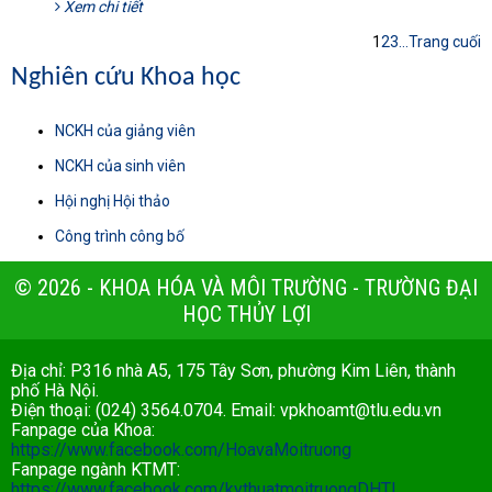
Xem chi tiết
1
2
3
...
Trang cuối
Nghiên cứu Khoa học
NCKH của giảng viên
NCKH của sinh viên
Hội nghị Hội thảo
Công trình công bố
© 2026 - KHOA HÓA VÀ MÔI TRƯỜNG - TRƯỜNG ĐẠI
HỌC THỦY LỢI
Địa chỉ: P316 nhà A5, 175 Tây Sơn, phường Kim Liên, thành
phố Hà Nội.
Điện thoại: (024) 3564.0704. Email:
vpkhoamt@tlu.edu.vn
Fanpage của Khoa:
https://www.facebook.com/HoavaMoitruong
Fanpage ngành KTMT:
https://www.facebook.com/kythuatmoitruongDHTL