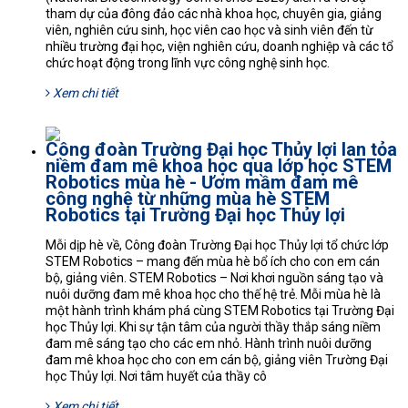
tham dự của đông đảo các nhà khoa học, chuyên gia, giảng
viên, nghiên cứu sinh, học viên cao học và sinh viên đến từ
nhiều trường đại học, viện nghiên cứu, doanh nghiệp và các tổ
chức hoạt động trong lĩnh vực công nghệ sinh học.
Xem chi tiết
Công đoàn Trường Đại học Thủy lợi lan tỏa
niềm đam mê khoa học qua lớp học STEM
Robotics mùa hè - Ươm mầm đam mê
công nghệ từ những mùa hè STEM
Robotics tại Trường Đại học Thủy lợi
Mỗi dịp hè về, Công đoàn Trường Đại học Thủy lợi tổ chức lớp
STEM Robotics – mang đến mùa hè bổ ích cho con em cán
bộ, giảng viên. STEM Robotics – Nơi khơi nguồn sáng tạo và
nuôi dưỡng đam mê khoa học cho thế hệ trẻ. Mỗi mùa hè là
một hành trình khám phá cùng STEM Robotics tại Trường Đại
học Thủy lợi. Khi sự tận tâm của người thầy thắp sáng niềm
đam mê sáng tạo cho các em nhỏ. Hành trình nuôi dưỡng
đam mê khoa học cho con em cán bộ, giảng viên Trường Đại
học Thủy lợi. Nơi tâm huyết của thầy cô
Xem chi tiết