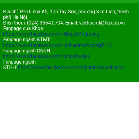
Địa chỉ: P316 nhà A5, 175 Tây Sơn, phường Kim Liên, thành
phố Hà Nội.
Điện thoại: (024) 3564.0704. Email:
vpkhoamt@tlu.edu.vn
Fanpage của Khoa:
https://www.facebook.com/HoavaMoitruong
Fanpage ngành KTMT:
https://www.facebook.com/kythuatmoitruongDHTL
Fanpage ngành CNSH:
https://www.facebook.com/cnsh.thuyloi
Fanpage ngành
KTHH:
https://www.facebook.com/kythuathoahocthuyloi