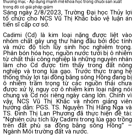
thương mại; - Áp dụng mạnh mẽ khoa học trong chuỗi sản xuất
trong đó có giải pháp giảm
Sáng ngày 2/8/2023, Trường Đại học Thủy lợi
tổ chức cho NCS Vũ Thị Khắc bảo vệ luận án
tiến sĩ cấp cơ sở.
Cadimi (Cd) là kim loại nặng được liệt vào
nhóm chất gây ung thư hàng đầu bởi độc tính
và mức độ tích lũy sinh học nghiêm trọng.
Phân bón hóa học, nguồn nước tưới bị ô nhiễm
từ chất thải công nghiệp là những nguyên nhân
làm cho Cd được tìm thấy trong đất nông
nghiệp và trong lúa gạo. Trước thực trạng hệ
thống thủy lợi tại đồng bằng sông Hồng đang bị
ô nhiễm trầm trọng từ các nguồn thải chưa
được xử lý, nguy cơ ô nhiễm kim loại nặng nói
chung và Cd nói riêng ngày càng lớn. Chính vì
vậy, NCS Vũ Thị Khắc và nhóm giảng viên
hướng dẫn: PGS. TS. Nguyễn Thị Hằng Nga và
TS. Đinh Thị Lan Phương đã thực hiện đề tài:
“Nghiên cứu tích lũy Cadimi trong lúa gạo trồng
trên đất phù sa đồng bằng sông Hồng” –
Ngành Môi trường đất và nước.