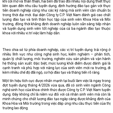
khí cởi mở và thân thiện, hai bên đã trao đổi nhiều nội dung thiết thực
liên quan đến nhu cầu tuyển dụng, định hướng đào tạo gắn với thực
tiễn doanh nghiệp cũng như các kỹ năng mà sinh viên cần chuẩn bị
trong thời đại mới. Đại diện Công ty C.P. Việt Nam đánh giá cao chất
lượng đào tạo và tinh thần học tập của sinh viên Khoa Hóa và Môi
trường, đồng thời khẳng định doanh nghiệp luôn sẵn sàng tiếp nhận
và tuyển dụng sinh viên tốt nghiệp của cả ba ngành đào tạo thuộc
khoa với nhiều vị trí việc làm hấp dẫn.
Theo chia sẻ từ phía doanh nghiệp, các vị trí tuyển dụng trải rộng ở
nhiều lĩnh vực như công nghệ sinh học, kiểm nghiệm – phân tích,
quản lý chất lượng, môi trường, nghiên cứu sản phẩm và vận hành
hệ thống sản xuất. Đặc biệt, mức lương khởi điểm được đánh giá là
cạnh tranh và phù hợp với năng lực của sinh viên mới ra trường, đi
kèm nhiều chế độ đãi ngộ, cơ hội đào tạo và thăng tiến rõ ràng.
Một tín hiệu tích cực được nhấn mạnh tại buổi làm việc là ngay trong
đợt tuyển dụng tháng 4/2026 vừa qua, đã có sinh viên ngành Công
nghệ sinh học của khoa chính thức được Công ty C.P. Việt Nam tuyển
dụng. Đây không chỉ là niềm vui đối với cá nhân sinh viên mà còn là
minh chứng cho chất lượng đào tạo ngày càng được khẳng định của
Khoa Hóa và Môi trường trong việc đáp ứng nhu cầu thực tiễn của thị
trường lao động.