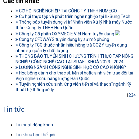
Các tin khác
CƠ HỘI NGHỀ NGHIỆP TẠI CÔNG TY TNHH NUMECO
Cơ hội thực tập và phát triển nghề nghiệp tại IL-Sung Tech
Thông báo tuyển dụng vị trí Nhân viên Xử lý Nhà máy Nước
thải - Công ty TNHH Hòa Quần
Công ty Cổ phần OXYMECIE Việt Nam tuyển dụng
Công ty CFDWAYS tuyển dụng kỹ sư mô phỏng
Công ty FCG thuộc nhãn hiệu hồng trà COZY tuyển dụng
nhân sự quản lý chất lượng
THÔNG BÁO TUYỂN SINH CHƯƠNG TRÌNH THỰC TẬP NÔNG
NGHIỆP CÔNG NGHỆ CAO TẠI ISRAEL KHOÁ 2023 - 2024
LƯƠNG NGÀNH CÔNG NGHỆ SINH HỌC CÓ CAO KHÔNG?
Học bổng dành cho thạc sĩ, tiến sĩ hoặc sinh viên trao đổi tại
Viện nghiên cứu năng lượng Hàn Quốc
Tuyển nghiên cứu sinh, ứng viên tiến sĩ và thạc sĩ ngành Kỹ
thuật hệ thống xử lý
1
2
3
4
Tin tức
Tin hoạt động khoa
Tin khoa học thế giới