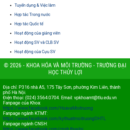
Tuyển dụng & Việc làm
Hợp tác Trong nước
Hợp tác Quốc tế
Hoạt động của giảng viên
Hoạt động SV và CLB SV
Hoạt động của Cựu SV
© 2026 - KHOA HÓA VÀ MÔI TRƯỜNG - TRƯỜNG ĐẠI
HỌC THỦY LỢI
Địa chỉ: P316 nhà A5, 175 Tây Sơn, phường Kim Liên, thành
phố Hà Nội.
Điện thoại: (024) 3564.0704. Email:
vpkhoamt@tlu.edu.vn
Fanpage của Khoa:
https://www.facebook.com/HoavaMoitruong
Fanpage ngành KTMT:
https://www.facebook.com/kythuatmoitruongDHTL
Fanpage ngành CNSH:
https://www.facebook.com/cnsh.thuyloi