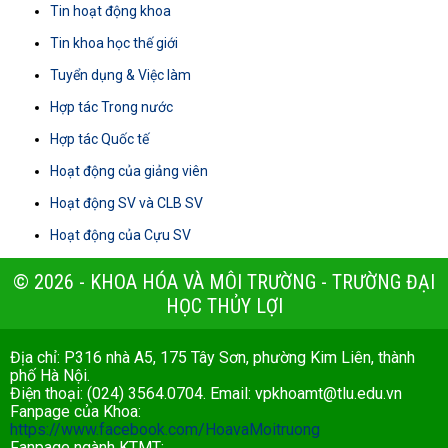
Tin hoạt động khoa
Tin khoa học thế giới
Tuyển dụng & Việc làm
Hợp tác Trong nước
Hợp tác Quốc tế
Hoạt động của giảng viên
Hoạt động SV và CLB SV
Hoạt động của Cựu SV
© 2026 - KHOA HÓA VÀ MÔI TRƯỜNG - TRƯỜNG ĐẠI
HỌC THỦY LỢI
Địa chỉ: P316 nhà A5, 175 Tây Sơn, phường Kim Liên, thành
phố Hà Nội.
Điện thoại: (024) 3564.0704. Email:
vpkhoamt@tlu.edu.vn
Fanpage của Khoa:
https://www.facebook.com/HoavaMoitruong
Fanpage ngành KTMT: