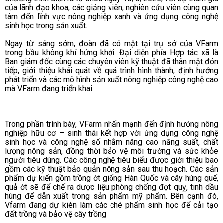
của lãnh đạo khoa, các giảng viên, nghiên cứu viên cùng quan
tâm đến lĩnh vực nông nghiệp xanh và ứng dụng công nghệ
sinh học trong sản xuất.
Ngay từ sáng sớm, đoàn đã có mặt tại trụ sở của VFarm
trong bầu không khí hứng khởi. Đại diện phía Hợp tác xã là
Ban giám đốc cùng các chuyên viên kỹ thuật đã thân mật đón
tiếp, giới thiệu khái quát về quá trình hình thành, định hướng
phát triển và các mô hình sản xuất nông nghiệp công nghệ cao
mà VFarm đang triển khai.
Trong phần trình bày, VFarm nhấn mạnh đến định hướng nông
nghiệp hữu cơ – sinh thái kết hợp với ứng dụng công nghệ
sinh học và công nghệ số nhằm nâng cao năng suất, chất
lượng nông sản, đồng thời bảo vệ môi trường và sức khỏe
người tiêu dùng. Các công nghệ tiêu biểu được giới thiệu bao
gồm các kỹ thuật bảo quản nông sản sau thu hoạch. Các sản
phẩm dự kiến gồm trồng ớt giống Hàn Quốc và cây húng quế,
quả ớt sẽ để chế ra dược liệu phòng chống đợt quỵ, tinh dầu
húng để dẫn xuất trong sản phẩm mỹ phẩm. Bên cạnh đó,
Vfarm đang dự kién làm các ché phẩm sinh học để cải tạo
đất trồng và bảo vệ cây trồng