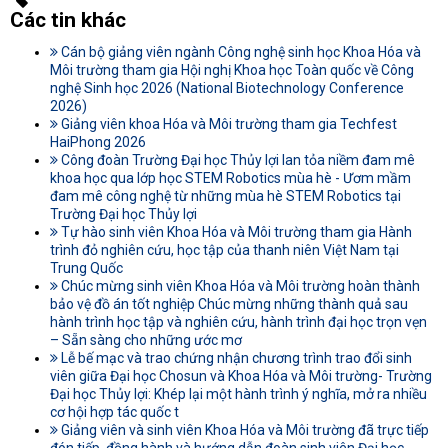
Các tin khác
Cán bộ giảng viên ngành Công nghệ sinh học Khoa Hóa và
Môi trường tham gia Hội nghị Khoa học Toàn quốc về Công
nghệ Sinh học 2026 (National Biotechnology Conference
2026)
Giảng viên khoa Hóa và Môi trường tham gia Techfest
HaiPhong 2026
Công đoàn Trường Đại học Thủy lợi lan tỏa niềm đam mê
khoa học qua lớp học STEM Robotics mùa hè - Ươm mầm
đam mê công nghệ từ những mùa hè STEM Robotics tại
Trường Đại học Thủy lợi
Tự hào sinh viên Khoa Hóa và Môi trường tham gia Hành
trình đỏ nghiên cứu, học tập của thanh niên Việt Nam tại
Trung Quốc
Chúc mừng sinh viên Khoa Hóa và Môi trường hoàn thành
bảo vệ đồ án tốt nghiệp Chúc mừng những thành quả sau
hành trình học tập và nghiên cứu, hành trình đại học trọn vẹn
– Sẵn sàng cho những ước mơ
Lễ bế mạc và trao chứng nhận chương trình trao đổi sinh
viên giữa Đại học Chosun và Khoa Hóa và Môi trường- Trường
Đại học Thủy lợi: Khép lại một hành trình ý nghĩa, mở ra nhiều
cơ hội hợp tác quốc t
Giảng viên và sinh viên Khoa Hóa và Môi trường đã trực tiếp
đón tiếp, đồng hành và hướng dẫn đoàn sinh viên Đại học