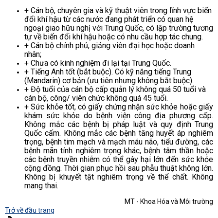
+ Cán bộ, chuyên gia và kỹ thuật viên trong lĩnh vực biến
đổi khí hậu từ các nước đang phát triển có quan hệ
ngoại giao hữu nghị với Trung Quốc, có lập trường tương
tự về biến đổi khí hậu hoặc có nhu cầu hợp tác chung.
+ Cán bộ chính phủ, giảng viên đại học hoặc doanh
nhân;
+ Chưa có kinh nghiệm đi lại tại Trung Quốc.
+ Tiếng Anh tốt (bắt buộc). Có kỹ năng tiếng Trung
(Mandarin) cơ bản (ưu tiên nhưng không bắt buộc).
+ Độ tuổi của cán bộ cấp quản lý không quá 50 tuổi và
cán bộ, công/ viên chức không quá 45 tuổi.
+ Sức khỏe tốt, có giấy chứng nhận sức khỏe hoặc giấy
khám sức khỏe do bệnh viện công địa phương cấp.
Không mắc các bệnh bị pháp luật và quy định Trung
Quốc cấm. Không mắc các bệnh tăng huyết áp nghiêm
trọng, bệnh tim mạch và mạch máu não, tiểu đường, các
bệnh mãn tính nghiêm trọng khác, bệnh tâm thần hoặc
các bệnh truyền nhiễm có thể gây hại lớn đến sức khỏe
cộng đồng. Thời gian phục hồi sau phẫu thuật không lớn.
Không bị khuyết tật nghiêm trọng về thể chất. Không
mang thai.
MT - Khoa Hóa và Môi trường
Trở về đầu trang