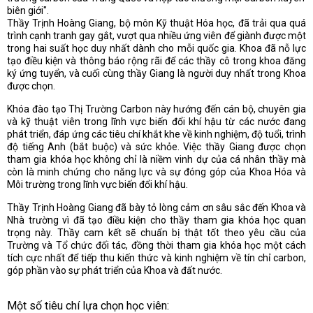
biên giới".
Thầy Trịnh Hoàng Giang, bộ môn Kỹ thuật Hóa học, đã trải qua quá
trình cạnh tranh gay gắt, vượt qua nhiều ứng viên để giành được một
trong hai suất học duy nhất dành cho mỗi quốc gia. Khoa đã nỗ lực
tạo điều kiện và thông báo rộng rãi để các thầy cô trong khoa đăng
ký ứng tuyển, và cuối cùng thầy Giang là người duy nhất trong Khoa
được chọn.
Khóa đào tạo Thị Trường Carbon này hướng đến cán bộ, chuyên gia
và kỹ thuật viên trong lĩnh vực biến đổi khí hậu từ các nước đang
phát triển, đáp ứng các tiêu chí khắt khe về kinh nghiệm, độ tuổi, trình
độ tiếng Anh (bắt buộc) và sức khỏe. Việc thầy Giang được chọn
tham gia khóa học không chỉ là niềm vinh dự của cá nhân thầy mà
còn là minh chứng cho năng lực và sự đóng góp của Khoa Hóa và
Môi trường trong lĩnh vực biến đổi khí hậu.
Thầy Trịnh Hoàng Giang đã bày tỏ lòng cảm ơn sâu sắc đến Khoa và
Nhà trường vì đã tạo điều kiện cho thầy tham gia khóa học quan
trọng này. Thầy cam kết sẽ chuẩn bị thật tốt theo yêu cầu của
Trường và Tổ chức đối tác, đồng thời tham gia khóa học một cách
tích cực nhất để tiếp thu kiến thức và kinh nghiệm về tín chỉ carbon,
góp phần vào sự phát triển của Khoa và đất nước.
Một số tiêu chí lựa chọn học viên: