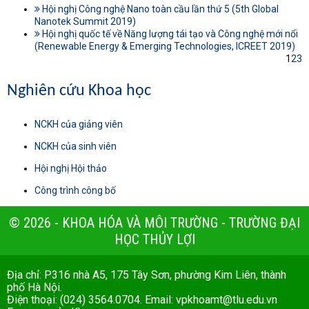
Hội nghị Công nghệ Nano toàn cầu lần thứ 5 (5th Global
Nanotek Summit 2019)
Hội nghị quốc tế về Năng lượng tái tạo và Công nghệ mới nổi
(Renewable Energy & Emerging Technologies, ICREET 2019)
1
2
3
Nghiên cứu Khoa học
NCKH của giảng viên
NCKH của sinh viên
Hội nghị Hội thảo
Công trình công bố
© 2026 - KHOA HÓA VÀ MÔI TRƯỜNG - TRƯỜNG ĐẠI
HỌC THỦY LỢI
Địa chỉ: P316 nhà A5, 175 Tây Sơn, phường Kim Liên, thành
phố Hà Nội.
Điện thoại: (024) 3564.0704. Email:
vpkhoamt@tlu.edu.vn