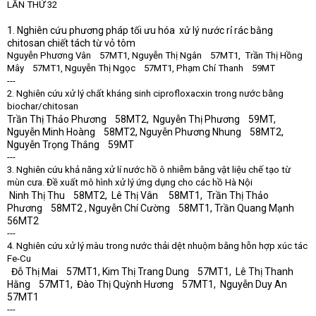
LẦN THỨ 32
1. Nghiên cứu phương pháp tối ưu hóa xử lý nước rỉ rác bằng
chitosan chiết tách từ vỏ tôm
Nguyễn Phương Vân 57MT1, Nguyễn Thị Ngân 57MT1, Trần Thị Hồng
Mây 57MT1, Nguyễn Thị Ngọc 57MT1, Phạm Chí Thanh 59MT
---
2. Nghiên cứu xử lý chất kháng sinh ciprofloxacxin trong nước bằng
biochar/chitosan
Trần Thị Thảo Phương 58MT2, Nguyễn Thị Phương 59MT,
Nguyễn Minh Hoàng 58MT2, Nguyễn Phương Nhung 58MT2,
Nguyễn Trọng Thắng 59MT
---
3. Nghiên cứu khả năng xử lí nước hồ ô nhiễm bằng vật liệu chế tạo từ
mùn cưa. Đề xuất mô hình xử lý ứng dụng cho các hồ Hà Nội
Ninh Thị Thu 58MT2, Lê Thị Vân 58MT1, Trần Thị Thảo
Phương 58MT2 , Nguyễn Chí Cường 58MT1, Trần Quang Mạnh
56MT2
---
4. Nghiên cứu xử lý màu trong nước thải dệt nhuộm bằng hỗn hợp xúc tác
Fe-Cu
Đỗ Thị Mai 57MT1, Kim Thị Trang Dung 57MT1, Lê Thị Thanh
Hằng 57MT1, Đào Thị Quỳnh Hương 57MT1, Nguyễn Duy An
57MT1
---