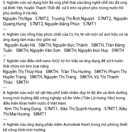
5. Nghiên cứu sử dụng bột đá ong phế thải của làng nghề chế tác đá ong
xã Bình Yên, huyện Thạch Thất để xử lí nito và phot pho trong nước hồ
phú dưỡng ở Hà Nội.
Nguyễn Thị Nga 57MT2, Trương Thị Ánh Nguyệt 57MT2, Nguyễn
Quang Hưng 57MT2, Nguyễn Đăng Phúc 57MT1
---
6. Nghiên cứu tổng hợp phức chất của Cr, Fe, Ni với một số axit hữu cơ và
ứng dụng làm màu cho gốm sứ
Nguyễn Xuân Hà 58KTH, Nguyễn Đức Thành 58KTH, Trần Đăng
Tuấn 58KTH, Nguyễn Văn Sơn 58KTH, Nguyễn Đức Huy 59KTH
---
7. Nghiên cứu điều chế nano SiO2 từ tro trấu và ứng dụng để xử lí nước
thải chứa ion kim loại nặng
Nguyễn Thị Thúy Hòa 58KTH, Trần Thu Hường 58KTH, Phạm Thị
Huyền Trang 58KTH, Nguyễn Thị Trang 58KTH, Vũ Thị Thanh
Thảo 58KTH
---
8. Nghiên cứu một số vật liệu phổ biến nhằm duy trì độ ẩm và dinh dưỡng
trong môi trường đất nông nghiệp xã An Viên (Tiên Lữ-Hưng Yên) trong
điều kiện khan hiếm nước ở Việt Nam.
Kim Thị Trang Dung 57MT1, Đào Thị Quỳnh Hương 57MT1, Kiều
Thị Mai Hương 58MT1
---
9. Nghiên cứu ứng dụng phần mềm Autodesk Revit trong mô phỏng thiết
kế công trình môi trường