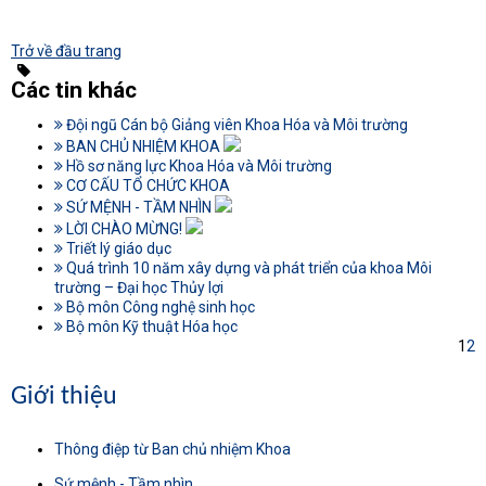
Trở về đầu trang
Các tin khác
Đội ngũ Cán bộ Giảng viên Khoa Hóa và Môi trường
BAN CHỦ NHIỆM KHOA
Hồ sơ năng lực Khoa Hóa và Môi trường
CƠ CẤU TỔ CHỨC KHOA
SỨ MỆNH - TẦM NHÌN
LỜI CHÀO MỪNG!
Triết lý giáo dục
Quá trình 10 năm xây dựng và phát triển của khoa Môi
trường – Đại học Thủy lợi
Bộ môn Công nghệ sinh học
Bộ môn Kỹ thuật Hóa học
1
2
Giới thiệu
Thông điệp từ Ban chủ nhiệm Khoa
Sứ mệnh - Tầm nhìn