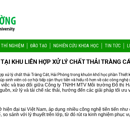
 THÍ NGHIỆM
ĐÀO TẠO
NGHIÊN CỨU KHOA HỌC
TIN TỨC
L
ẠI KHU LIÊN HỢP XỬ LÝ CHẤT THẢI TRÀNG CÁ
p xử lý chất thải Tràng Cát, Hải Phòng trong khuôn khổ học phần Thiết k
p sinh viên có cơ hội tiếp cận thực tiễn và hiểu rõ hơn về các công nghệ 
m việc và trao đổi giữa Công ty TNHH MTV Môi trường Đô thị H
guồn, xử lý và tái chế rác thải, hướng đến các giải pháp tối ưu 
 hiện đại tại Việt Nam, áp dụng nhiều công nghệ tiên tiến như đ
, so sánh với lý thuyết trên lớp, từ đó rút ra kinh nghiệm phục