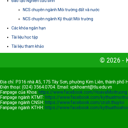
Đào tạo Nghiên cứu sinh
NCS chuyên ngành Môi trường đất và nước
NCS chuyên ngành Kỹ thuật Môi trường
Các khóa ngắn hạn
Tài liệu học tập
Tài liệu tham khảo
© 2026 -
Địa chỉ: P316 nhà A5, 175 Tây Sơn, phường Kim Liên, thành phố 
Điện thoại: (024) 3564.0704. Email:
vpkhoamt@tlu.edu.vn
Fanpage của Khoa:
https://www.facebook.com/HoavaMoitruong
Fanpage ngành KTMT:
https://www.facebook.com/kythuatmoit
Fanpage ngành CNSH:
https://www.facebook.com/cnsh.thuyloi
Fanpage ngành KTHH:
https://www.facebook.com/kythuathoahoc