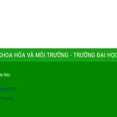
 KHOA HÓA VÀ MÔI TRƯỜNG - TRƯỜNG ĐẠI HỌC
Hà Nội.
ruongDHTL
thuyloi