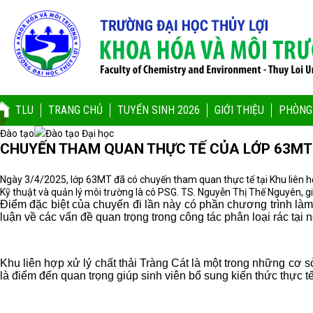
TLU
TRANG CHỦ
TUYỂN SINH 2026
GIỚI THIỆU
PHÒNG
Đào tạo
Đào tạo Đại học
CHUYẾN THAM QUAN THỰC TẾ CỦA LỚP 63MT T
Ngày 3/4/2025, lớp 63MT đã có chuyến tham quan thực tế tại Khu liên hợ
Kỹ thuật và quản lý môi trường là cô PSG. TS. Nguyễn Thị Thế Nguyên, giú
Điểm đặc biệt của chuyến đi lần này có phần chương trình là
luận về các vấn đề quan trọng trong công tác phân loại rác tại n
Khu liên hợp xử lý chất thải Tràng Cát là một trong những cơ sở
là điểm đến quan trọng giúp sinh viên bổ sung kiến thức thực tế